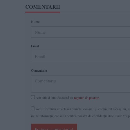
COMENTARII
Nume
Email
Comentariu
Am citit si sunt de acord cu
regulile de postare
.
Acest formular colectează numele, e-mailul şi conținutul mesajului, ast
multe informaţii, consultă politica noastră de confidenţialitate, unde vei 
Posteaza comentariul