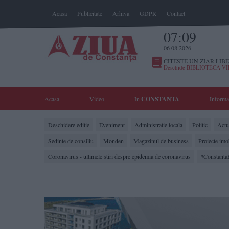
Acasa
Publicitate
Arhiva
GDPR
Contact
07:09
06 08 2026
CITESTE UN ZIAR LIBE
Deschide BIBLIOTECA V
Acasa
Video
In
CONSTANTA
Informa
Deschidere editie
Eveniment
Administratie locala
Politic
Actua
Sedinte de consiliu
Monden
Magazinul de business
Proiecte imo
Coronavirus - ultimele stiri despre epidemia de coronavirus
#Constanta