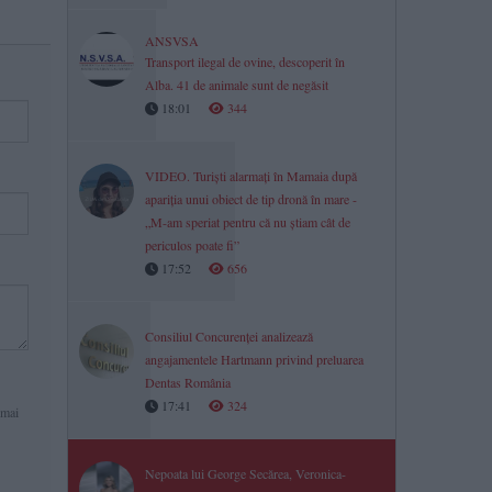
ANSVSA
Transport ilegal de ovine, descoperit în
Alba. 41 de animale sunt de negăsit
18:01
344
VIDEO. Turiști alarmați în Mamaia după
apariția unui obiect de tip dronă în mare -
„M-am speriat pentru că nu știam cât de
periculos poate fi”
17:52
656
Consiliul Concurenței analizează
angajamentele Hartmann privind preluarea
Dentas România
17:41
324
 mai
Nepoata lui George Secărea, Veronica-