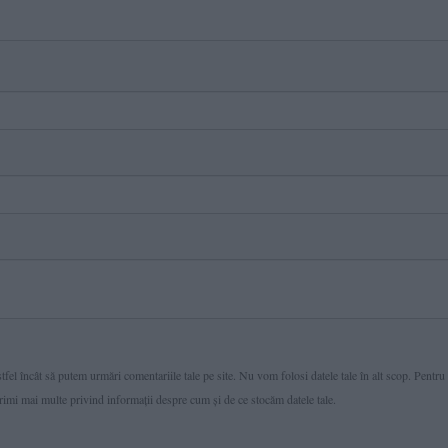
fel încât să putem urmări comentariile tale pe site. Nu vom folosi datele tale în alt scop. Pentru
primi mai multe privind informaţii despre cum și de ce stocăm datele tale.