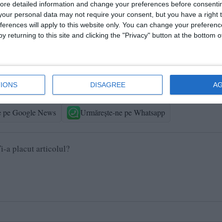
rea D14, D25 și Promenada.
ore detailed information and change your preferences before consenti
our personal data may not require your consent, but you have a right t
ferences will apply to this website only. You can change your preferen
itir - zona D.
y returning to this site and clicking the "Privacy" button at the bottom
e clorinare.
pnița (SC Ostrovit), Site Vodafone, Pompa Apă Lipnița (Ferma 
mpa Apă Galița-Ferma 5, Pompa Apă Dervent și Mănăstirea Derv
IONS
DISAGREE
A
la Termică Narcis, Vila Diamond, Sala Sport Saturn.
e pe Google News
Urmărește-ne pe Whatsapp
i-a placut articolul?