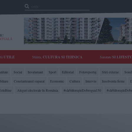
R!
IRTUALĂ
tii
UTILE
Stiinta,
CULTURA SI TEHNICA
Sanatate
SI LIFEST
litate
Social
Invatamant
Sport
Editorial
Fotoreportaj
Stiri externe
Sonda
biliare
Constanteanul suparat
Economic
Cultura
Interviu
Insolventa firme
D
EsteBine
Alegeri electorale în România
#sărbătoreşteDobrogea150
#sărbătoreşteDob