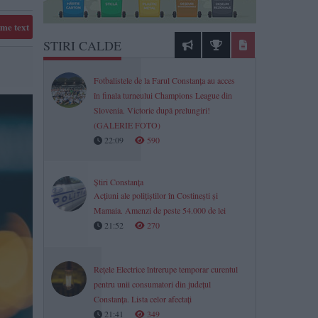
me text
STIRI CALDE
Fotbalistele de la Farul Constanța au acces
în finala turneului Champions League din
Slovenia. Victorie după prelungiri!
(GALERIE FOTO)
22:09
590
Știri Constanța
Acțiuni ale polițiștilor în Costinești și
Mamaia. Amenzi de peste 54.000 de lei
21:52
270
Rețele Electrice întrerupe temporar curentul
pentru unii consumatori din județul
Constanța. Lista celor afectați
21:41
349