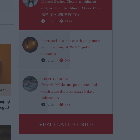
Mihaela Secărea-Ciota, s-a măritat cu
cetățeanul turc Tan Ahmet. Afaceri Cifre
2025 (GALERIE FOTO)
17:06
1288
Întreruperi de curent electric programate
pentru 6- 7 august 2026, în județul
Constanța
17:05
697
Afaceri Constanța
Peste 46.000 de euro pentru terenul și
14:58
construcțiile din proprietatea Galaxy
Tobacco SA
nța și
17:00
398
august
VEZI TOATE STIRILE