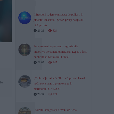
Infracțiuni rutiere constatate de polițiști în
județul Constanța - Șoferi prinși băuți sau
fără permis
21:21
324
Pedepse mai aspre pentru agresiunile
împotriva personalului medical. Legea a fost
publicată în Monitorul Oficial
21:03
442
„Cultura Țestului în Oltenia”, proiect lansat
în
la Craiova pentru promovarea în
patrimoniul UNESCO
20:34
271
Proiectul integrității a trecut de Senat