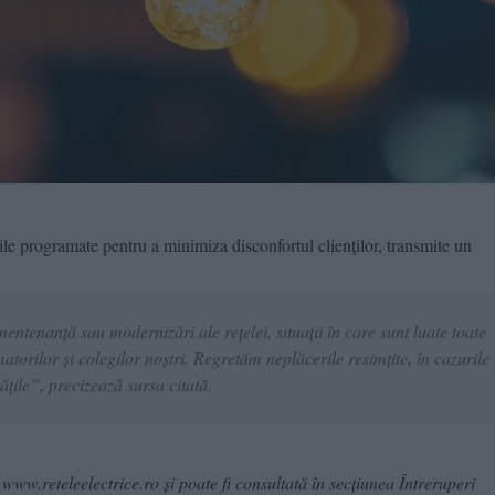
ile programate pentru a minimiza disconfortul clienților, transmite un
ntenanță sau modernizări ale rețelei, situații în care sunt luate toate
orilor și colegilor noștri. Regretăm neplăcerile resimțite, în cazurile 
ățile”, precizează sursa citată.
 www.reteleelectrice.ro și poate fi consultată în secțiunea Întreruperi