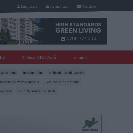
Inregistrare
Autentificare
Newsletter
YLE
Biblioteca
VIRTUALĂ
Anunturi
je de opinie
Interviu online
Achiziții, licitații, vânzări
eclaratii de avere Constanta
Evenimente in Constanta
rogea147
Cadre Securitate Constanta