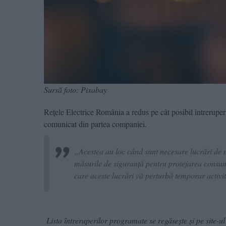
Sursă foto: Pixabay
Rețele Electrice România a redus pe cât posibil întreruper
comunicat din partea companiei.
„Acestea au loc când sunt necesare lucrări de me
măsurile de siguranță pentru protejarea consumat
care aceste lucrări vă perturbă temporar activit
Lista întreruperilor programate se regăsește și pe site-ul