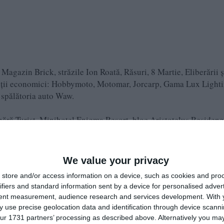
Magazin Brick, străzile Ion Roată, Răsuri, 8 Martie, Eliberării ș
genții economici: Hobbymoto, Motomar, Jorcarp, Gama Lux Lighti
, spălătoria auto Waw.
ără Turist, Minihotel Enigma Resort, bloc Aristotelus Residen
 526A, Terasa Estival, Terasa Crazy Beach, Terasa Ipa Nera Bea
s, Restaurant Amsters, Club Argo, Complex Diplomatic, Oro
rl, Hotel Complex Paloma - Coral - Favorit, Mini Hoteluri Sel
We value your privacy
la Rândunica, Vila Egreta, Vilele 1 și 2 (zona Summerland),
store and/or access information on a device, such as cookies and pro
ifiers and standard information sent by a device for personalised adver
tent measurement, audience research and services development.
With 
, Școlii, Mere, Dealului și Apusului.
 use precise geolocation data and identification through device scanni
ur 1731 partners’ processing as described above. Alternatively you may 