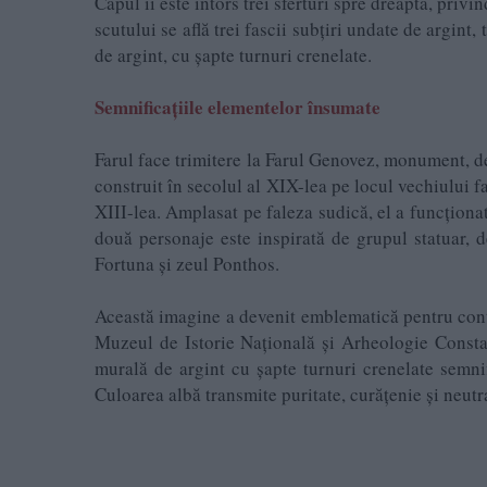
Capul îi este întors trei sferturi spre dreapta, privi
scutului se află trei fascii subțiri undate de argint,
de argint, cu șapte turnuri crenelate.
Semnificațiile elementelor însumate
Farul face trimitere la Farul Genovez, monument, de
construit în secolul al XIX-lea pe locul vechiului f
XIII-lea. Amplasat pe faleza sudică, el a funcțion
două personaje este inspirată de grupul statuar, 
Fortuna și zeul Ponthos.
Această imagine a devenit emblematică pentru conti
Muzeul de Istorie Națională și Arheologie Consta
murală de argint cu șapte turnuri crenelate semnif
Culoarea albă transmite puritate, curățenie și neutra