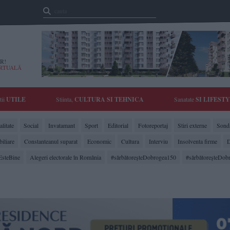
R!
IRTUALĂ
tii
UTILE
Stiinta,
CULTURA SI TEHNICA
Sanatate
SI LIFEST
litate
Social
Invatamant
Sport
Editorial
Fotoreportaj
Stiri externe
Sonda
biliare
Constanteanul suparat
Economic
Cultura
Interviu
Insolventa firme
D
EsteBine
Alegeri electorale în România
#sărbătoreşteDobrogea150
#sărbătoreşteDob