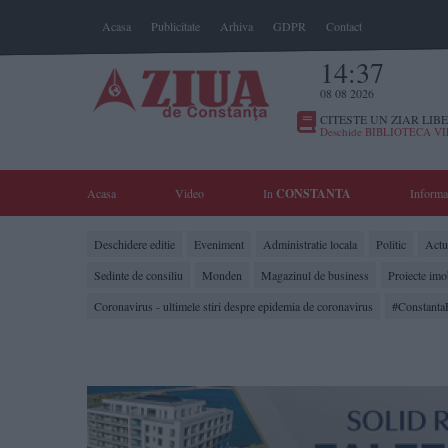
Acasa
Publicitate
Arhiva
GDPR
Contact
14:37
08 08 2026
CITESTE UN ZIAR LIBE
Deschide BIBLIOTECA V
Acasa
Video
In
CONSTANTA
Informa
Deschidere editie
Eveniment
Administratie locala
Politic
Actua
Sedinte de consiliu
Monden
Magazinul de business
Proiecte imo
Coronavirus - ultimele stiri despre epidemia de coronavirus
#Constanta