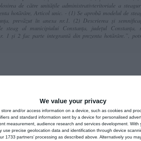
sirea de către unitățile administrativteritoriale a steagur
nta hotărâre, Articol unic. - (1) Se aprobă modelul de stea
nța, prevăzut în anexa nr.1. (2) Descrierea şi semnificaţ
e steag al municipiului Constanța, judeţul Constanța, 
. 1 şi 2 fac parte integrantă din prezenta hotărâre.”, potr
Constanța este format dintr-o pânză dreptunghiulară cu proporți
culoare alb, încărcat cu stema municipiului Constanța având în 
emă este inscripționat statutul și denumirea localității ”Mun
We value your privacy
fixează pe hampă în partea stângă, pe lățime.
store and/or access information on a device, such as cookies and pro
lui de steag
ifiers and standard information sent by a device for personalised adver
tent measurement, audience research and services development.
With 
 use precise geolocation data and identification through device scanni
ur 1733 partners’ processing as described above. Alternatively you may 