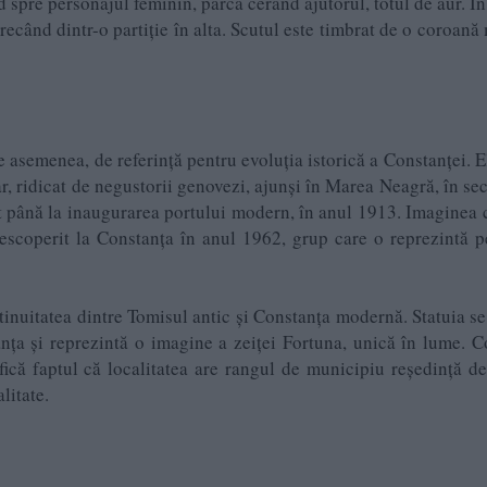
nd spre personajul feminin, parcă cerând ajutorul, totul de aur. În
 trecând dintr-o partiție în alta. Scutul este timbrat de o coroană
 asemenea, de referință pentru evoluția istorică a Constanței. El
ar, ridicat de negustorii genovezi, ajunși în Marea Neagră, în sec
at până la inaugurarea portului modern, în anul 1913. Imaginea 
descoperit la Constanța în anul 1962, grup care o reprezintă p
nuitatea dintre Tomisul antic și Constanța modernă. Statuia se 
nța și reprezintă o imagine a zeiței Fortuna, unică în lume. 
ică faptul că localitatea are rangul de municipiu reședință de
litate.