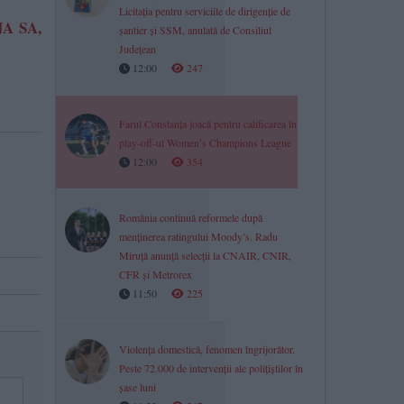
Licitația pentru serviciile de dirigenție de
JA SA,
șantier și SSM, anulată de Consiliul
Județean
12:00
247
Farul Constanța joacă pentru calificarea în
play-off-ul Womenʼs Champions League
12:00
354
România continuă reformele după
menținerea ratingului Moody’s. Radu
Miruță anunță selecții la CNAIR, CNIR,
CFR și Metrorex
11:50
225
Violența domestică, fenomen îngrijorător.
Peste 72.000 de intervenții ale polițiștilor în
șase luni