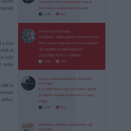
 vârful
Agresorul a fost condamnat la 4 ani de
 murală
închisoare și contestă decizia în apel
12:00
282
Power Gym Constanța
Campionii - suflete pereche Elena Novac și
 a fost
Silviu Andrei Grigoriu vor avea un băiețel!
„Te așteptăm cu toată dragostea!“
olul al
(GALERIE FOTO + VIDEO)
cu cele
12:00
394
e zeița
Litigiu cu miză imobiliară la Tribunalul
Constanța
află la
S-a stabilit data la care se va judeca apelul
Coroana
lui Marius Stamate în procesul cu Vergil
 județ.
Chițac
12:00
259
Reabilitarea Palatului Administrativ din
Constanța