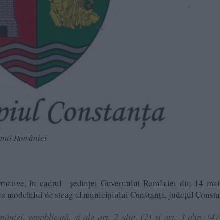
rnul României
mative, în cadrul ședinței Guvernului României din 14 mai
ea modelului de steag al municipiului Constanţa, judeţul Consta
niei, republicată, şi ale art. 2 alin. (2) și art. 3 alin. (4)