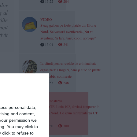
13:22
204
ilor
g al
iile
VIDEO
Steag galben pe toate plajele din Eforie
sunt
Nord. Salvamarii avertizează-„Nu vă
ivit
aventurați în larg, țineți copiii aproape“
13:01
241
Lovitură pentru rețelele de criminalitate
organizată! Droguri, bani și sute de plante
a între
de canabis, confiscate
poziție
12:53
246
icipiul
Știri Constanța
UPDATE. Linia 102, deviată temporar în
cess personal data,
Faleză Nord. Ce spun reprezentanții CT
tising and content,
BUS
your permission we
12:30
300
ng. You may click to
click to refuse to