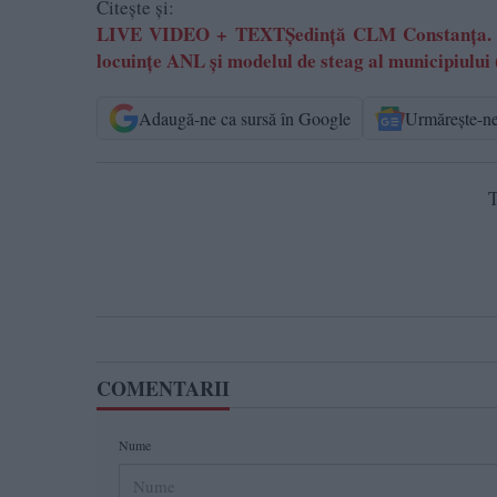
Citește și:
LIVE VIDEO + TEXTȘedință CLM Constanța. Prin
locuințe ANL și modelul de steag al municip
Adaugă-ne ca sursă în Google
Urmărește-n
T
COMENTARII
Nume