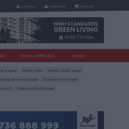
Inregistrare
Autentificare
Newsletter
YLE
Biblioteca
VIRTUALĂ
Anunturi
je de opinie
Interviu online
Achiziții, licitații, vânzări
eclaratii de avere Constanta
Evenimente in Constanta
rogea147
Cadre Securitate Constanta