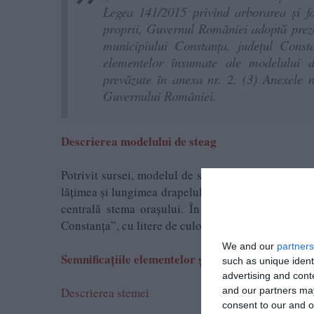
Legea 141/2015 privind arborarea și folo
proprii, Guvernul României adoptă preze
municipiului Constanța, judeţul Consta
elementelor însumate ale modelului d
prevăzute în anexa nr. 2. (3) Anexele nr
Guvernului României.
Descrierea modelului de steag
Potrivit sursei, modelul de steag al municipiului 
lățimea și lungimea drapelului de 2/3, cu câmp de 
centrală stema orașului. În partea de jos, sub st
Constanța”, cu litere de culoare neagră. Steagul se 
We and our
partners
Semnificațiile elementelor și ale culorilor modelu
such as unique ident
advertising and con
and our partners may
Descrierea stemei
consent to our and o