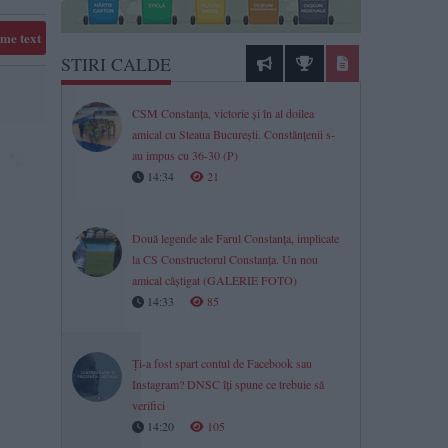
me text
STIRI CALDE
CSM Constanța, victorie și în al doilea
amical cu Steaua București. Constănțenii s-
au impus cu 36-30 (P)
14:34
21
Două legende ale Farul Constanța, implicate
la CS Constructorul Constanța. Un nou
amical câștigat (GALERIE FOTO)
14:33
85
Ți-a fost spart contul de Facebook sau
Instagram? DNSC îți spune ce trebuie să
verifici
14:20
105