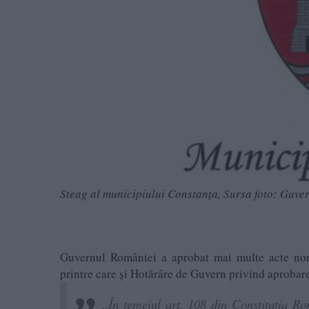
Steag al municipiului Constanța, Sursa foto: Guve
Guvernul României a aprobat mai multe acte nor
printre care și Hotărâre de Guvern privind aprobar
„În temeiul art. 108 din Constituţia Româ