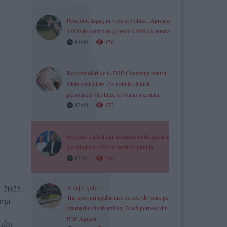
Pescuitul ilegal, în vizorul Poliției. Aproape
4.000 de controale și peste 1.000 de amenzi
14:00
156
Recomandări de la DSP Constanța pentru
zilele caniculare. Ce trebuie să facă
persoanele vârstnice și bolnavii cronici
13:48
172
O dronă a intrat din România în Bulgaria și
a explodat la 100 de metri de graniță
13:31
360
 2025,
Atenție, șoferi!
Transporturi agabaritice de zeci de tone, pe
nţa.
drumurile din România. Două pornesc din
PTF Agigea
 din