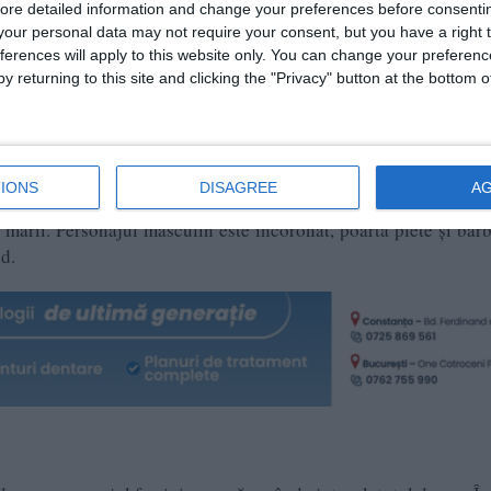
ore detailed information and change your preferences before consenti
cut triunghiular, cu marginile rotunjite, despicat. În partea d
our personal data may not require your consent, but you have a right t
în colțul din dreapta sus un soare de aur, ieșind.
ferences will apply to this website only. You can change your preferen
y returning to this site and clicking the "Privacy" button at the bottom
j feminin îmbrăcat cu un chiton cu mâneci și care poartă un văl
rtă o diademă. Personajul ține în mâna stângă un corn al abu
 echea unei corăbii.
IONS
DISAGREE
A
ine simbolică a Pontului Euxin, care reprezintă torsul, mult mi
 mării. Personajul masculin este încoronat, poartă plete și barb
nd.