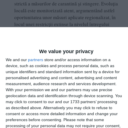
strictă a măsurilor de carantină și stingere. Evoluția
locală este monitorizată atent, argumentând astfel
oportunitatea unor măsuri aplicate regionalizat, în
locul unei restricții extinse la nivelul întregului
teritoriu.
Analiza deciziei comerciale: ANSVSA analizează
fundamentarea tehnică a propunerii de restricționare,
urmărind ca deciziile finale să fie bazate exclusiv pe
We value your privacy
criterii științifice și epidemiologice obiective, specifice
We and our
partners
store and/or access information on a
pieței animalelor vii.
device, such as cookies and process personal data, such as
unique identifiers and standard information sent by a device for
Consolidarea măsurilor de biosecuritate și conformitate
personalised advertising and content, advertising and content
measurement, audience research and services development.
Întrucât marea majoritate a crescătorilor de ovine din
With your permission we and our partners may use precise
România respectă cu strictețe normele sanitare, instituția își
geolocation data and identification through device scanning. You
may click to consent to our and our 1733 partners’ processing
intensifică eforturile pentru eliminarea oricăror
as described above. Alternatively you may click to refuse to
disfuncționalități izolate care ar putea afecta credibilitatea
consent or access more detailed information and change your
sectorului:
preferences before consenting.
Please note that some
Prevenirea transporturilor neconforme: ANSVSA face
processing of your personal data may not require your consent,