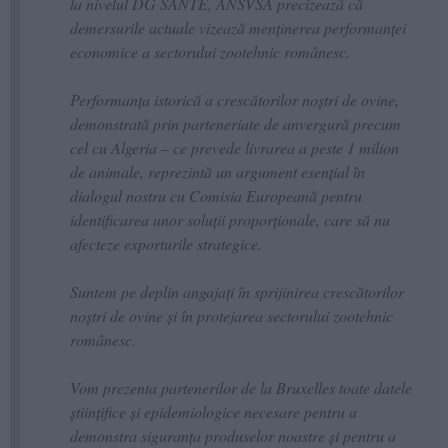
la nivelul DG SANTE, ANSVSA precizează că
demersurile actuale vizează menținerea performanței
economice a sectorului zootehnic românesc.
Performanța istorică a crescătorilor noștri de ovine,
demonstrată prin parteneriate de anvergură precum
cel cu Algeria – ce prevede livrarea a peste 1 milion
de animale, reprezintă un argument esențial în
dialogul nostru cu Comisia Europeană pentru
identificarea unor soluții proporționale, care să nu
afecteze exporturile strategice.
Suntem pe deplin angajați în sprijinirea crescătorilor
noștri de ovine și în protejarea sectorului zootehnic
românesc.
Vom prezenta partenerilor de la Bruxelles toate datele
științifice și epidemiologice necesare pentru a
demonstra siguranța produselor noastre și pentru a