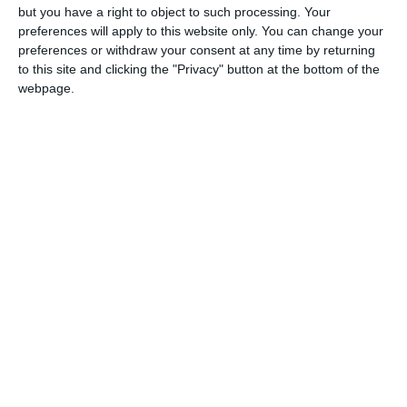
un apel ferm la responsabilitate pentru eliminarea
but you have a right to object to such processing. Your
completă a mișcărilor nedeclarate de animale,
preferences will apply to this website only. You can change your
asigurând astfel respectarea deplină a cerințelor
preferences or withdraw your consent at any time by returning
to this site and clicking the "Privacy" button at the bottom of the
stabilite la nivelul Comisiei Europene.
webpage.
Filtre și controale în teren: În colaborare cu Poliția
Română, inspectorii veterinari vor intensifica
controalele în trafic pe întreg teritoriul național.
Transporturile ilegale vor fi sancționate conform
legislației în vigoare, mergând până la suspendarea
activității operatorilor neconformi.
Planul de acțiune pentru continuitatea exporturilor