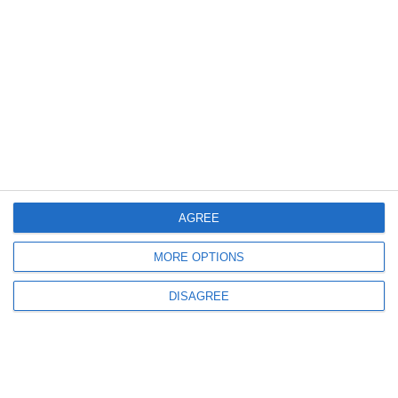
608
27 Jul, 2026 19:01
Anunț important al ANSVSA! Nu s-a decis vaccinarea în masă a ovinelor
AGREE
MORE OPTIONS
DISAGREE
369
24 Jul, 2026 13:30
ANSVSA
ENCINGER SK retrage de pe piață două sortimente de semințe marca