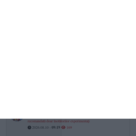
Bacalaureat 2026, sesiunea a doua. Astăzi se dă proba scrisă la
Limba română
2026.08.10 -
08:28
220
Elon Musk pregătește cea mai mare clădire din lume. Fabrica
gigant va fi construită în Texas
2026.08.10 -
08:53
200
Primăria Constanța caută diriginți de șantier pentru rețelele termice
Licitație de peste 2,1 milioane de lei lansată în SEAP
2026.08.10 -
09:18
185
VIDEO
Steagul Galben pe plajele din Eforie! Intrarea în apă este
recomandată doar înotătorilor experimentați
2026.08.10 -
09:19
169