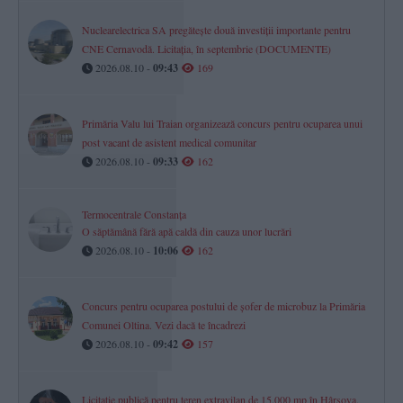
Nuclearelectrica SA pregătește două investiții importante pentru
CNE Cernavodă. Licitația, în septembrie (DOCUMENTE)
2026.08.10 -
09:43
169
Primăria Valu lui Traian organizează concurs pentru ocuparea unui
post vacant de asistent medical comunitar
2026.08.10 -
09:33
162
Termocentrale Constanța
O săptămână fără apă caldă din cauza unor lucrări
2026.08.10 -
10:06
162
Concurs pentru ocuparea postului de șofer de microbuz la Primăria
Comunei Oltina. Vezi dacă te încadrezi
2026.08.10 -
09:42
157
Licitație publică pentru teren extravilan de 15.000 mp în Hârșova.