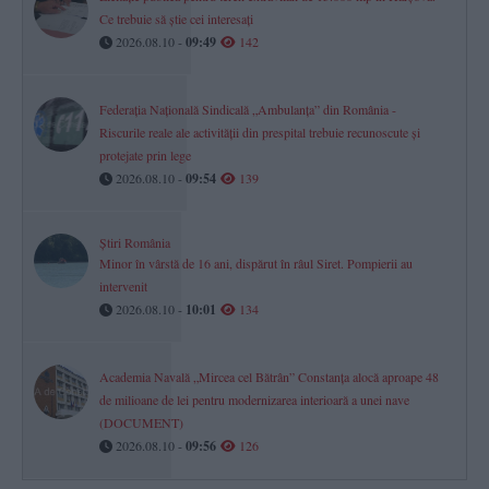
Ce trebuie să știe cei interesați
2026.08.10 -
09:49
142
Federația Națională Sindicală „Ambulanța” din România -
Riscurile reale ale activității din prespital trebuie recunoscute și
protejate prin lege
2026.08.10 -
09:54
139
Știri România
Minor în vârstă de 16 ani, dispărut în râul Siret. Pompierii au
intervenit
2026.08.10 -
10:01
134
Academia Navală „Mircea cel Bătrân” Constanța alocă aproape 48
de milioane de lei pentru modernizarea interioară a unei nave
(DOCUMENT)
2026.08.10 -
09:56
126