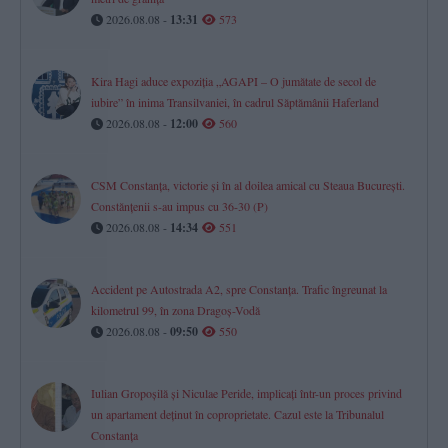
2026.08.08 -
13:31
573
Kira Hagi aduce expoziția „AGAPI – O jumătate de secol de
iubire” în inima Transilvaniei, în cadrul Săptămânii Haferland
2026.08.08 -
12:00
560
CSM Constanța, victorie și în al doilea amical cu Steaua București.
Constănțenii s-au impus cu 36-30 (P)
2026.08.08 -
14:34
551
Accident pe Autostrada A2, spre Constanța. Trafic îngreunat la
kilometrul 99, în zona Dragoș-Vodă
2026.08.08 -
09:50
550
Iulian Gropoșilă și Niculae Peride, implicați într-un proces privind
un apartament deținut în coproprietate. Cazul este la Tribunalul
Constanța