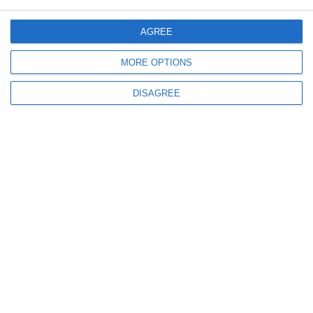
Decizii importante luate în Adunarea Generală Extraordinară a Acţionarilor
Decirom SA Constanţa
AGREE
MORE OPTIONS
DISAGREE
3000
02 Oct, 2023 21:08
Demisii în Consiliul de Administraţie al Decirom SA Constanța! Cine face
parte din noul CA al firmei
1733
28 Jul, 2023 10:45