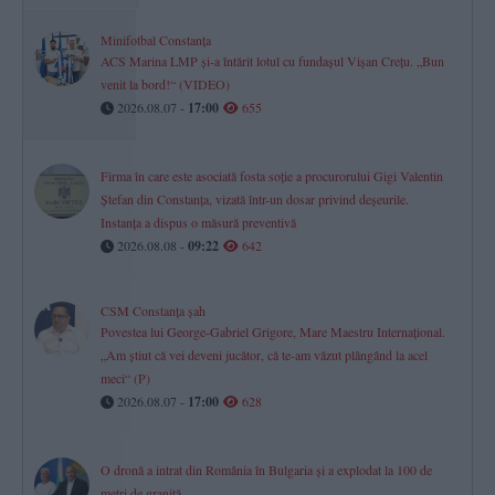
Minifotbal Constanța
ACS Marina LMP și-a întărit lotul cu fundașul Vișan Crețu. „Bun
venit la bord!“ (VIDEO)
2026.08.07 -
17:00
655
Firma în care este asociată fosta soție a procurorului Gigi Valentin
Ștefan din Constanța, vizată într-un dosar privind deșeurile.
Instanța a dispus o măsură preventivă
2026.08.08 -
09:22
642
CSM Constanța șah
Povestea lui George-Gabriel Grigore, Mare Maestru Internațional.
„Am știut că vei deveni jucător, că te-am văzut plângând la acel
meci“ (P)
2026.08.07 -
17:00
628
O dronă a intrat din România în Bulgaria și a explodat la 100 de
metri de graniță