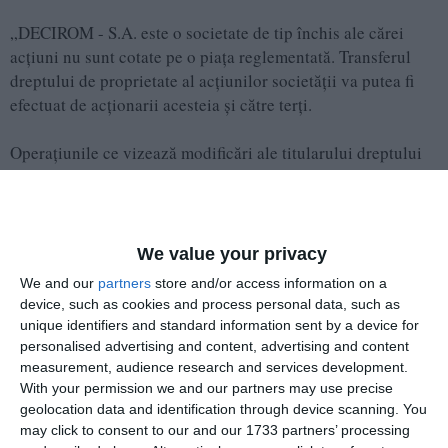
„DECIROM - S.A. este o societate de tip închis ale cărei
acţiuni nu sunt cotate pe o piaţa reglementată. Transferul
dreptului de proprietate al acţiunilor societăţii va putea fi
efectuat de acţionarii acesteia şi către terţi.
Operaţiunile ce vizează modificări ale titularului dreptului
de proprietate al acţiunilor se înregistrează în registrul de
acţiuni şi în registrul acţionarilor, în conformitate cu
prevederile legale în vigoare, pe baza documentului
justificativ care atestă transferul“.
We value your privacy
We and our
partners
store and/or access information on a
device, such as cookies and process personal data, such as
unique identifiers and standard information sent by a device for
personalised advertising and content, advertising and content
measurement, audience research and services development.
With your permission we and our partners may use precise
geolocation data and identification through device scanning. You
may click to consent to our and our 1733 partners’ processing