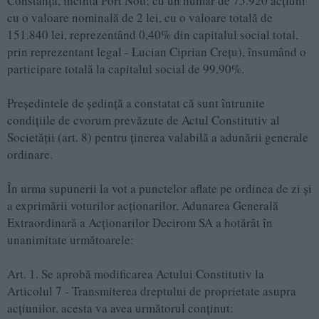
Constanţa, incinta Port Nou; cu un număr de 75.920 acţiuni
cu o valoare nominală de 2 lei, cu o valoare totală de
151.840 lei, reprezentând 0,40% din capitalul social total,
prin reprezentant legal - Lucian Ciprian Creţu), însumând o
participare totală la capitalul social de 99,90%.
Preşedintele de şedinţă a constatat că sunt întrunite
condiţiile de cvorum prevăzute de Actul Constitutiv al
Societăţii (art. 8) pentru ţinerea valabilă a adunării generale
ordinare.
În urma supunerii la vot a punctelor aflate pe ordinea de zi şi
a exprimării voturilor acţionarilor, Adunarea Generală
Extraordinară a Acţionarilor Decirom SA a hotărât în
unanimitate următoarele:
Art. 1. Se aprobă modificarea Actului Constitutiv la
Articolul 7 - Transmiterea dreptului de proprietate asupra
acţiunilor, acesta va avea următorul conţinut: