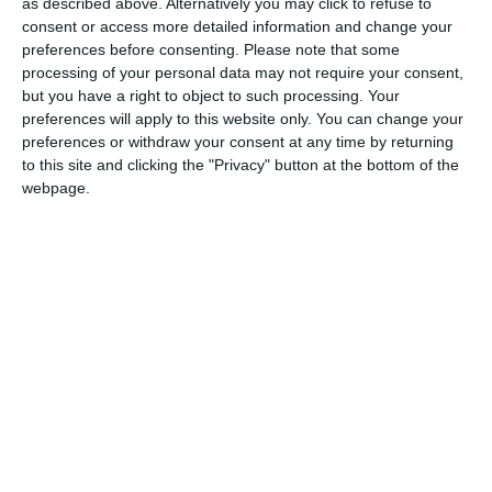
as described above. Alternatively you may click to refuse to
consent or access more detailed information and change your
preferences before consenting.
Please note that some
processing of your personal data may not require your consent,
but you have a right to object to such processing. Your
preferences will apply to this website only. You can change your
preferences or withdraw your consent at any time by returning
to this site and clicking the "Privacy" button at the bottom of the
webpage.
Art.2. Se împuterniceşte Laurenţiu Iordache pentru
semnarea actului constitutiv actualizat şi cu ducerea la
îndeplinire a prezentei hotărâri.
Prezenta hotărâre AGEA a fost luată în cadrul adunării din 5
iunie 2023, întocmită în opt exemplare originale şi semnată
sub semnătură privată.
Despre SC Decirom SA
Potrivit termene.ro, platformă consultată miercuri, 16 august