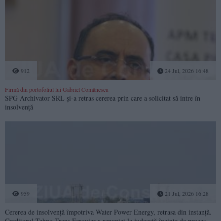
912
24 Jul, 2026 16:48
Firmă din portofoliul lui Gabriel Comănescu
SPG Archivator SRL și-a retras cererea prin care a solicitat să intre în
insolvență
959
21 Jul, 2026 16:28
Cererea de insolvență împotriva Water Power Energy, retrasa din instanță.
Creditorul Tehno Trans Feroviar a renunțat la judecată înainte de proces