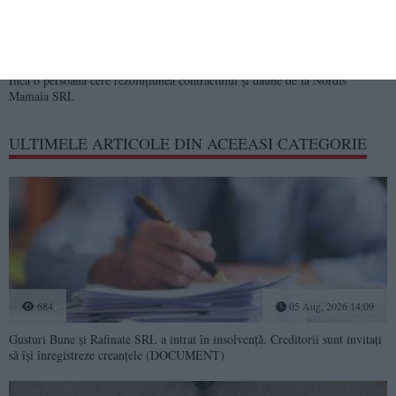
1434
12 Sep, 2025 10:06
Proces pe litoral
Încă o persoană cere rezoluțiunea contractului și daune de la Nordis
Mamaia SRL
ULTIMELE ARTICOLE DIN ACEEASI CATEGORIE
684
05 Aug, 2026 14:09
Gusturi Bune și Rafinate SRL a intrat în insolvență. Creditorii sunt invitați
să își înregistreze creanțele (DOCUMENT)