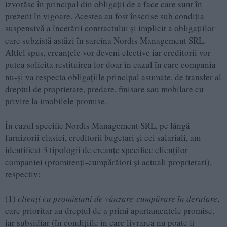
izvorăsc în principal din obligații de a face care sunt în
prezent în vigoare. Acestea au fost înscrise sub condiția
suspensivă a încetării contractului și implicit a obligațiilor
care subzistă astăzi în sarcina Nordis Management SRL.
Altfel spus, creanțele vor deveni efective iar creditorii vor
putea solicita restituirea lor doar în cazul în care compania
nu-și va respecta obligațiile principal asumate, de transfer al
dreptul de proprietate, predare, finisare sau mobilare cu
privire la imobilele promise.
În cazul specific Nordis Management SRL, pe lângă
furnizorii clasici, creditorii bugetari și cei salariali, am
identificat 3 tipologii de creanțe specifice clienților
companiei (promitenți-cumpărători și actuali proprietari),
respectiv:
(1)
clienți cu promisiuni de vânzare-cumpărare în derulare
,
care prioritar au dreptul de a primi apartamentele promise,
iar subsidiar (în condițiile în care livrarea nu poate fi