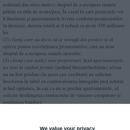
realizată din orice motiv), dreptul de a recupera sumele
plătite cu titlu de avans/preț. În cazul în care proiectele vor
fi finalizate și apartamentele livrate conform promisiunilor
în derulare, datoria totală ar fi redusă cu peste 350 milioane
lei.
(2)
clienți care au decis să se retragă din proiect
și să
opteze pentru rezoluțiunea promisiunilor, care au doar
dreptul de a recupera sumele investite;
(3)
clienți care astăzi sunt proprietari, însă apartamentele
nu sunt la stadiul promis
(nefiind finisate/mobilate) și/sau
nu au fost predate (în acest caz, creditorii au solicitat
înscrierea în tabel cu contravaloarea întregului preț achitat,
având opțiunea, în caz ca nu se predau apartamentele, să
solicite desființarea contractului de vânzare-cumpărare și
restituirea banilor).
We value your privacy