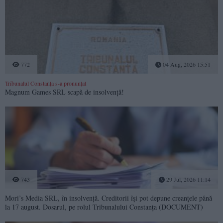
772
04 Aug, 2026 15:51
Tribunalul Constanța s-a pronunțat
Magnum Games SRL scapă de insolvență!
743
29 Jul, 2026 11:14
Mori’s Media SRL, în insolvență. Creditorii își pot depune creanțele până
la 17 august. Dosarul, pe rolul Tribunalului Constanța (DOCUMENT)