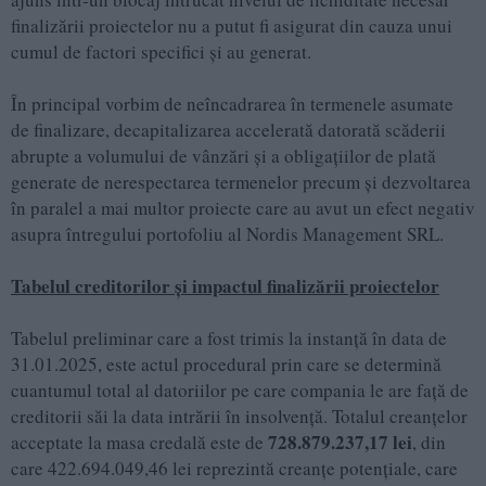
finalizării proiectelor nu a putut fi asigurat din cauza unui
cumul de factori specifici și au generat.
În principal vorbim de neîncadrarea în termenele asumate
de finalizare, decapitalizarea accelerată datorată scăderii
abrupte a volumului de vânzări și a obligațiilor de plată
generate de nerespectarea termenelor precum și dezvoltarea
în paralel a mai multor proiecte care au avut un efect negativ
asupra întregului portofoliu al Nordis Management SRL.
Tabelul creditorilor
și impactul finalizării proiectelor
Tabelul preliminar care a fost trimis la instanță în data de
31.01.2025, este actul procedural prin care se determină
cuantumul total al datoriilor pe care compania le are față de
creditorii săi la data intrării în insolvență. Totalul creanțelor
728.879.237,17 lei
acceptate la masa credală este de
, din
care 422.694.049,46 lei reprezintă creanțe potențiale, care