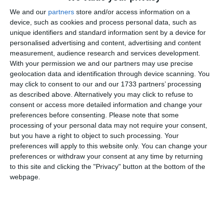
We and our
partners
store and/or access information on a
device, such as cookies and process personal data, such as
unique identifiers and standard information sent by a device for
personalised advertising and content, advertising and content
measurement, audience research and services development.
With your permission we and our partners may use precise
geolocation data and identification through device scanning. You
may click to consent to our and our 1733 partners’ processing
as described above. Alternatively you may click to refuse to
consent or access more detailed information and change your
preferences before consenting.
Please note that some
processing of your personal data may not require your consent,
but you have a right to object to such processing. Your
Predarea apartamentelor și finisarea/mobilarea lor ar
preferences will apply to this website only. You can change your
diminua totalul datoriilor cu peste 55 milioane lei. Masa
preferences or withdraw your consent at any time by returning
credală a crescut pe toate categoriile de creditori expuși mai
to this site and clicking the "Privacy" button at the bottom of the
webpage.
sus, cu calcul de daune, dobânzi, penalități, cheltuieli de
judecată (pe lângă avansuri), cu o valoare de peste 40
milioane lei.