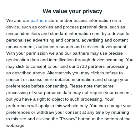
We value your privacy
We and our
partners
store and/or access information on a
device, such as cookies and process personal data, such as
unique identifiers and standard information sent by a device for
personalised advertising and content, advertising and content
measurement, audience research and services development.
With your permission we and our partners may use precise
geolocation data and identification through device scanning. You
may click to consent to our and our 1733 partners’ processing
as described above. Alternatively you may click to refuse to
consent or access more detailed information and change your
preferences before consenting.
Please note that some
processing of your personal data may not require your consent,
-dl/dna., consilier local, membru;
but you have a right to object to such processing. Your
preferences will apply to this website only. You can change your
Art. 2 Comisia pentru evaluarea performanțelor profesionale
preferences or withdraw your consent at any time by returning
to this site and clicking the "Privacy" button at the bottom of the
individuale ale secretarului general se constituie prin
webpage.
dispoziția primarului municipiului Constanța, pe baza
nominalizării Consiliului local al municipiului Constanța.