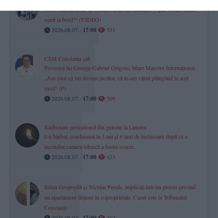
Minifotbal Constanța
ACS Marina LMP și-a întărit lotul cu fundașul Vișan Crețu. „Bun
venit la bord!“ (VIDEO)
2026.08.07 -
17:00
531
CSM Constanța șah
Povestea lui George-Gabriel Grigore, Mare Maestru Internațional.
„Am știut că vei deveni jucător, că te-am văzut plângând la acel
meci“ (P)
2026.08.07 -
17:00
509
Răzbunare periculoasă din gelozie la Limanu
Un bărbat, condamnat la 3 ani și 6 luni de închisoare după ce a
incendiat camera tehnică a fostei soacre
2026.08.07 -
17:00
433
Iulian Gropoșilă și Niculae Peride, implicați într-un proces privind
un apartament deținut în coproprietate. Cazul este la Tribunalul
Constanța
2026.08.07 -
17:00
417