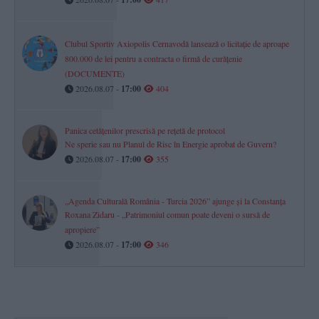
Clubul Sportiv Axiopolis Cernavodă lansează o licitație de aproape
800.000 de lei pentru a contracta o firmă de curățenie
(DOCUMENTE)
2026.08.07 -
17:00
404
Panica cetățenilor prescrisă pe rețetă de protocol
Ne sperie sau nu Planul de Risc în Energie aprobat de Guvern?
2026.08.07 -
17:00
355
„Agenda Culturală România - Turcia 2026” ajunge și la Constanța
Roxana Zidaru - „Patrimoniul comun poate deveni o sursă de
apropiere”
2026.08.07 -
17:00
346