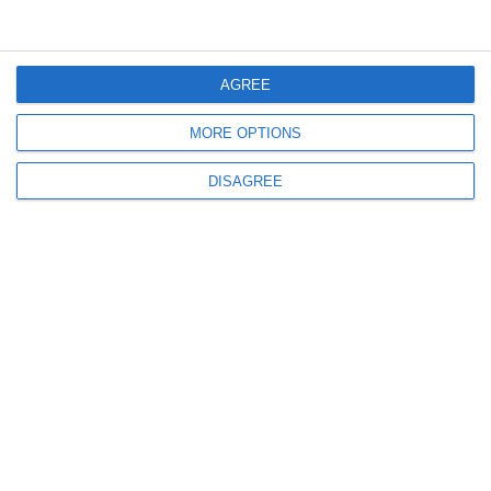
Jurnal aniversar de Dobrogea. 150
La pas prin istorie (39)
acum 13 zile
1301
AGREE
MORE OPTIONS
Jurnal aniversar de Dobrogea. 150
La pas prin istorie (38)
DISAGREE
acum 20 zile
1636
Arhive dobrogene
Planul de activitate al Căminului Cultural din Medgidia
acum 26 zile
6309
20 iulie 1922
Raport înaintat de directorul școlii normale din Ostrov către
Ministerul Instrucțiunii
acum 26 zile
6339
2 iulie 1950