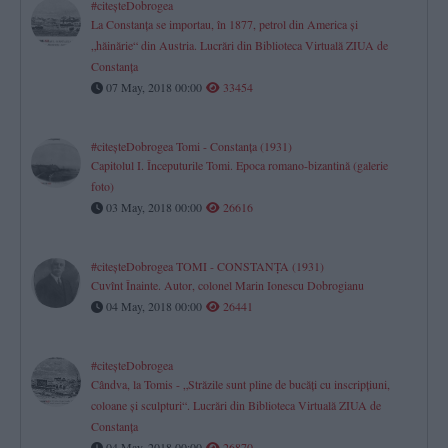
#citeşteDobrogea
La Constanţa se importau, în 1877, petrol din America şi
„hăinărie“ din Austria. Lucrări din Biblioteca Virtuală ZIUA de
Constanţa
07 May, 2018 00:00
33454
#citeşteDobrogea Tomi - Constanţa (1931)
Capitolul I. Începuturile Tomi. Epoca romano-bizantină (galerie
foto)
03 May, 2018 00:00
26616
#citeşteDobrogea TOMI - CONSTANŢA (1931)
Cuvînt Înainte. Autor, colonel Marin Ionescu Dobrogianu
04 May, 2018 00:00
26441
#citeşteDobrogea
Cândva, la Tomis - „Străzile sunt pline de bucăţi cu inscripţiuni,
coloane şi sculpturi“. Lucrări din Biblioteca Virtuală ZIUA de
Constanţa
04 May, 2018 00:00
26870