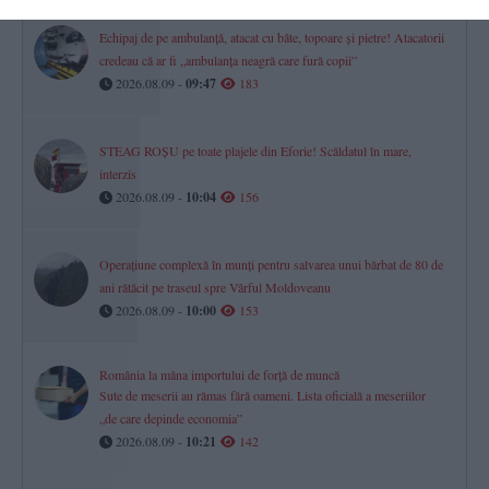
Echipaj de pe ambulanță, atacat cu bâte, topoare şi pietre! Atacatorii
credeau că ar fi „ambulanţa neagră care fură copii”
2026.08.09 -
09:47
183
STEAG ROȘU pe toate plajele din Eforie! Scăldatul în mare,
interzis
2026.08.09 -
10:04
156
Operațiune complexă în munți pentru salvarea unui bărbat de 80 de
ani rătăcit pe traseul spre Vârful Moldoveanu
2026.08.09 -
10:00
153
România la mâna importului de forță de muncă
Sute de meserii au rămas fără oameni. Lista oficială a meseriilor
„de care depinde economia”
2026.08.09 -
10:21
142