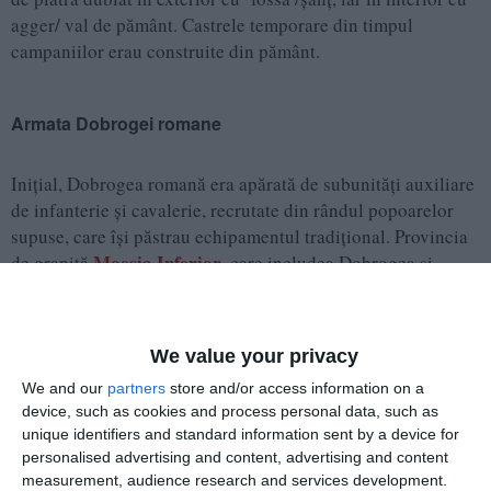
agger/ val de pământ. Castrele temporare din timpul
campaniilor erau construite din pământ.
Armata Dobrogei romane
Inițial, Dobrogea romană era apărată de subunități auxiliare
de infanterie și cavalerie, recrutate din rândul popoarelor
supuse, care își păstrau echipamentul tradițional. Provincia
Moesia Inferior
de graniță
, care includea Dobrogea și
Bulgaria estică dintre Dunăre și Balcani, făcea parte din
categoria provinciilor imperiale, fiind administrată de un
guvernator numit de împărat, spre deosebire de provinciile
We value your privacy
de interior, care făceau parte din categoria provinciilor
We and our
partners
store and/or access information on a
senatoriale, fiind administrate de guvernatori numiți de
device, such as cookies and process personal data, such as
Senat.
unique identifiers and standard information sent by a device for
personalised advertising and content, advertising and content
Împăratul Traianus (98-117)
a reorganizat limes-ul
measurement, audience research and services development.