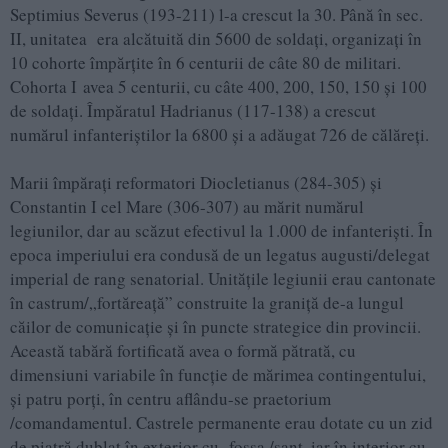
Septimius Severus (193-211) l-a crescut la 30. Până în sec.
II, unitatea era alcătuită din 5600 de soldați, organizați în
10 cohorte împărțite în 6 centurii de câte 80 de militari.
Cohorta I avea 5 centurii, cu câte 400, 200, 150, 150 și 100
de soldați. Împăratul Hadrianus (117-138) a crescut
numărul infanteriștilor la 6800 și a adăugat 726 de călăreți.
Marii împărați reformatori Diocletianus (284-305) și
Constantin I cel Mare (306-307) au mărit numărul
legiunilor, dar au scăzut efectivul la 1.000 de infanteriști. În
epoca imperiului era condusă de un legatus augusti/delegat
imperial de rang senatorial. Unitățile legiunii erau cantonate
în castrum/„fortăreață” construite la graniță de-a lungul
căilor de comunicație și în puncte strategice din provincii.
Această tabără fortificată avea o formă pătrată, cu
dimensiuni variabile în funcție de mărimea contingentului,
și patru porți, în centru aflându-se praetorium
/comandamentul. Castrele permanente erau dotate cu un zid
de piatră dublat în exterior cu fossa /șanț, iar în interior cu