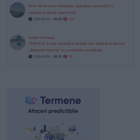
Peste 300 de șoferi vitezomani, depistați pe autostradă! Ce
sancțiuni au aplicat oamenii legii
2026.08.09 -
10:19
120
Justiție Constanța
CERONAV le cere socoteală în instanță celor implicați în afacerea
„diplomelor fantomă” și a contractelor cu dedicație
2026.08.09 -
10:31
70