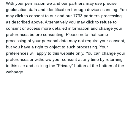
(frontieră fortificată) danubian, transferând în Moesia
With your permission we and our partners may use precise
Inferior legiuni, în subordinea cărora au intrat și auxiliarii.
geolocation data and identification through device scanning. You
may click to consent to our and our 1733 partners’ processing
as described above. Alternatively you may click to refuse to
Legio XI Claudia
consent or access more detailed information and change your
preferences before consenting.
Please note that some
processing of your personal data may not require your consent,
După ce a participat la războaiele dacice, această legiune a
but you have a right to object to such processing. Your
fost transferată în Moesia Inferior.
preferences will apply to this website only. You can change your
Durostorum/Silistra
Comandamentul se afla la
preferences or withdraw your consent at any time by returning
(Cadrilater/Bulgaria).
to this site and clicking the "Privacy" button at the bottom of the
webpage.
În timpul domniei lui Traianus, unitatea a avut în
responsabilitate și Muntenia. Succesorul său, Hadrianus
(117-138), s-a retras din zonă, pentru a susține o apărare
mai eficientă pe frontierele naturale reprezentate de Carpații
Meridonali, Olt și Dunăre. Tot în perioada lui Hadrianus,
așezarea civilă dezvoltată lângă castrul legiunii a căpătat
titlul onorific Canabae Aeliae.
Subunități ale acestei legiuni au fost semnalate și în