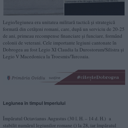
Legio/legiunea era unitatea militară tactică și strategică
formată din cetățeni romani, care, după un serviciu de 20-25
de ani, primeau recompense financiare și funciare, formând
colonii de veterani. Cele importante legiuni cantonate în
Dobrogea au fost Legio XI Claudia la Durostorum/Silistra și
Legio V Macedonica la Troesmis/Turcoaia.
Legiunea în timpul Imperiului
Împăratul Octavianus Augustus (30 î. H. – 14 d. H.) a
stabilit numărul legiunilor romane () la 28, iar împăratul