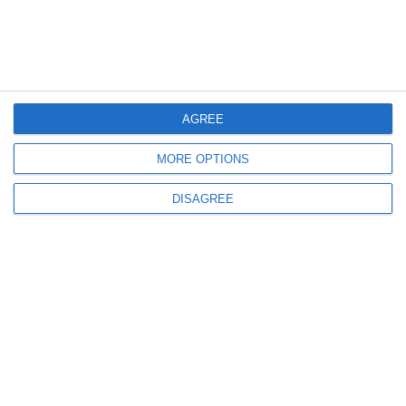
Ti-a placut articolul?
AGREE
MORE OPTIONS
COMENTARII
DISAGREE
Nume
Email
Comentariu