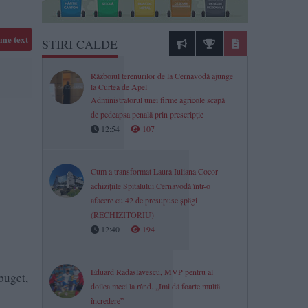
me text
STIRI CALDE
Războiul terenurilor de la Cernavodă ajunge
la Curtea de Apel
Administratorul unei firme agricole scapă
de pedeapsa penală prin prescripție
12:54
107
Cum a transformat Laura Iuliana Cocor
achizițiile Spitalului Cernavodă într-o
afacere cu 42 de presupuse șpăgi
(RECHIZITORIU)
12:40
194
Eduard Radaslavescu, MVP pentru al
buget,
doilea meci la rând. „Îmi dă foarte multă
încredere”