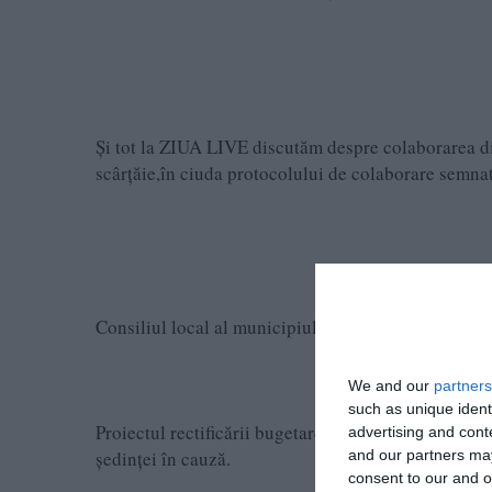
Și tot la ZIUA LIVE discutăm despre colaborarea d
scârțăie,în ciuda protocolului de colaborare semnat
Consiliul local al municipiului Constanţa, s-a reuni
We and our
partners
such as unique ident
Proiectul rectificării bugetare a trecut cu 22 de vot
advertising and con
and our partners may
ședinței în cauză.
consent to our and o