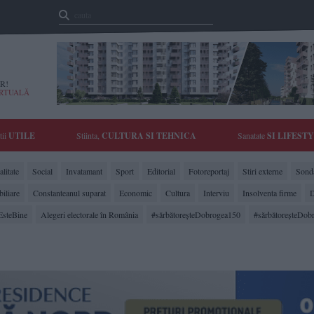
R!
IRTUALĂ
tii
UTILE
Stiinta,
CULTURA SI TEHNICA
Sanatate
SI LIFEST
litate
Social
Invatamant
Sport
Editorial
Fotoreportaj
Stiri externe
Sonda
biliare
Constanteanul suparat
Economic
Cultura
Interviu
Insolventa firme
D
EsteBine
Alegeri electorale în România
#sărbătoreşteDobrogea150
#sărbătoreşteDob