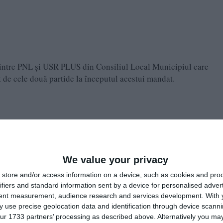
intre PNL și USR PLUS din Consiliul Local Municipiul care
 de cele două partide la începutul acestui mandat.
t în şedinţă extraordinară, azi 09 decembrie.
We value your privacy
store and/or access information on a device, such as cookies and pro
ifiers and standard information sent by a device for personalised adver
uri pentru, urmând să se treacă la ultimul punct de pe ordinea de
tent measurement, audience research and services development.
With 
 use precise geolocation data and identification through device scanni
ur 1733 partners’ processing as described above. Alternatively you may 