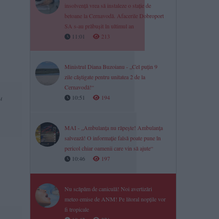
insolvență vrea să instaleze o stație de
betoane la Cernavodă. Afacerile Dobroport
SA s-au prăbușit în ultimul an
11:01
213
Ministrul Diana Buzoianu - „Cel puțin 9
zile câștigate pentru unitatea 2 de la
Cernavodă!“
u
10:51
194
MAI - „Ambulanța nu răpește! Ambulanța
salvează! O informație falsă poate pune în
pericol chiar oamenii care vin să ajute“
10:46
197
Nu scăpăm de caniculă! Noi avertizări
meteo emise de ANM! Pe litoral nopțile vor
fi tropicale