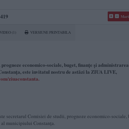
419
Mari
VIDEO
(1)
VERSIUNE PRINTABILA
 prognoze economico-sociale, buget, finanțe și administrarea
Constanța, este invitatul nostru de astăzi la ZIUA LIVE,
om/ziuaconstanta.
este secretarul Comisiei de studii, prognoze economico-sociale, 
t al municipiului Constanța.