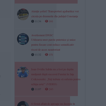
Atenție șoferi! Transporturi agabaritice vor
circula pe drumurile din județul Constanța
11:34
161
Avertisment DNSC
Utilizarea unor parole puternice și unice
pentru fiecare cont reduce semnificativ
riscul de acces neautorizat
11:32
151
Ioan Ovidiu Sabău nu a fost pe deplin
mulțumit după succesul Farului în fața
ă
Csikzseredei. „Toți trebuie să suferim pentru
echipa asta!” (VIDEO)
11:07
243
.
O firmă aflată de aproape un deceniu în