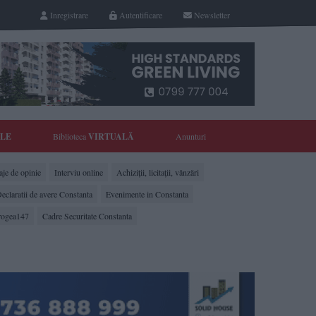
Inregistrare
Autentificare
Newsletter
YLE
Biblioteca
VIRTUALĂ
Anunturi
je de opinie
Interviu online
Achiziții, licitații, vânzări
eclaratii de avere Constanta
Evenimente in Constanta
rogea147
Cadre Securitate Constanta