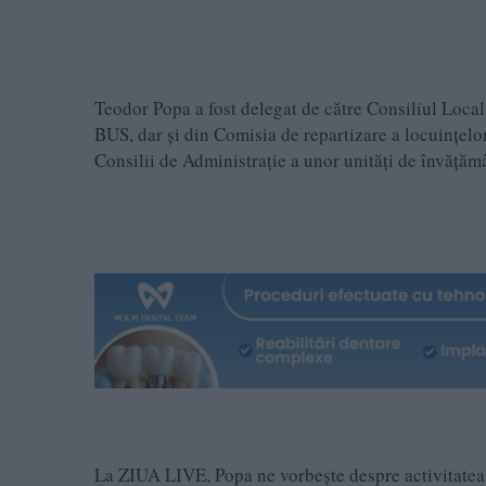
Teodor Popa a fost delegat de către Consiliul Loca
BUS, dar și din Comisia de repartizare a locuințelor
Consilii de Administrație a unor unități de învățăm
La ZIUA LIVE, Popa ne vorbește despre activitatea 