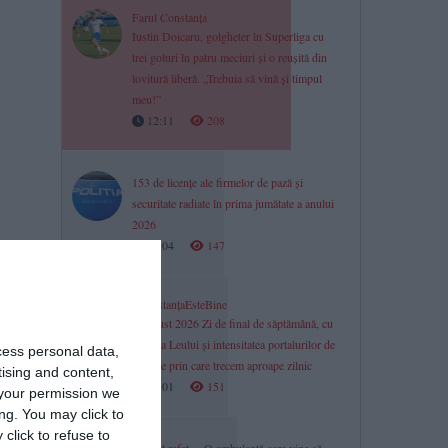
Farul Constanța
Iustin Doicaru, golgheter în Superliga cu
trei goluri în patru meciuri și o reușită din
lovitură liberă. „Trebuia să vină și timpul
meu!”
12:11
208
153 de licențe ale firmelor de pază și
securitate radiate în prima jumătate a anului
2026
12:04
147
#ConstanțaEsteBine
9 august 2026 Zi de final de săptămână, cu
energia Leului și intensitatea portalurilor de
cess personal data,
energie prin care trecem aproape zilnic
tising and content,
12:01
151
 zi a
your permission we
ng. You may click to
click to refuse to