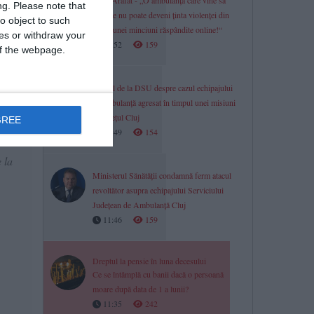
Raed Arafat - „O ambulanță care vine să
ng.
Please note that
salveze nu poate deveni ținta violenței din
o object to such
cauza unei minciuni răspândite online!“
ces or withdraw your
11:52
159
 of the webpage.
Oficial de la DSU despre cazul echipajului
de ambulanță agresat în timpul unei misiuni
i de
în județul Cluj
GREE
11:49
154
 la
Ministerul Sănătății condamnă ferm atacul
revoltător asupra echipajului Serviciului
Județean de Ambulanță Cluj
11:46
159
Dreptul la pensie în luna decesului
Ce se întâmplă cu banii dacă o persoană
moare după data de 1 a lunii?
11:35
242