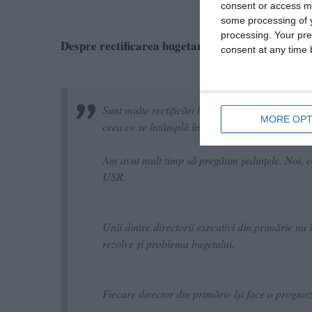
consent or access m
some processing of y
processing. Your pre
Despre rectificarea bugetară
consent at any time b
Sunt multe rectificări bugetare. Fac parte din 
MORE OPT
ceea ce se întâmplă în Primărie. Majoritatea ce
Am avut mult timp să pregătim ședințele. Noi, con
USR.
Unii dintre directorii executivi din primărie nu 
rezolve și problema bugetului.
Fiecare director din primărie își face o prognoză