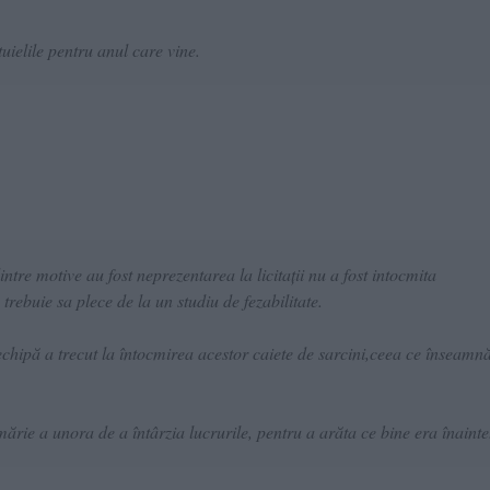
uielile pentru anul care vine.
intre motive au fost neprezentarea la licitații nu a fost intocmita
trebuie sa plece de la un studiu de fezabilitate.
echipă a trecut la întocmirea acestor caiete de sarcini,ceea ce înseamn
mărie a unora de a întârzia lucrurile, pentru a arăta ce bine era înainte