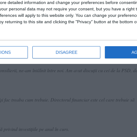
ore detailed information and change your preferences before consenti
our personal data may not require your consent, but you have a right t
ferences will apply to this website only. You can change your preferen
y returning to this site and clicking the "Privacy" button at the bottom
Comisia de Buget Finanțe, chiar secretarul. Suntem foarte puțin informaț
IONS
DISAGREE
A
lor care lucrează în primărie, ne pun stop.
silierii, ne-am întâlnit între noi. Am avut discuții cu cei de la PSD, de
își fac treaba cum trebuie. Directorul financiar este cel care trebuie să
 privind investițiile pe anul în curs.