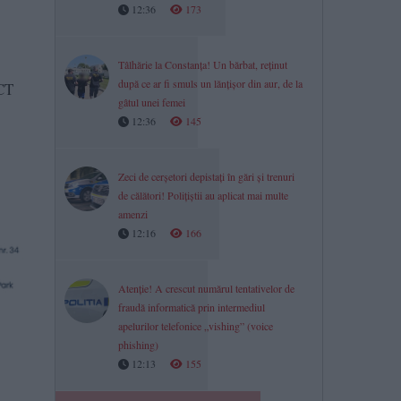
12:36
173
Tâlhărie la Constanța! Un bărbat, reținut
după ce ar fi smuls un lănțișor din aur, de la
 CT
gâtul unei femei
12:36
145
Zeci de cerșetori depistați în gări și trenuri
de călători! Polițiștii au aplicat mai multe
amenzi
12:16
166
Atenție! A crescut numărul tentativelor de
fraudă informatică prin intermediul
apelurilor telefonice „vishing” (voice
phishing)
12:13
155