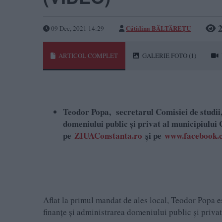
2
Cătălina BĂLTĂREȚU
09 Dec, 2021 14:29
ARTICOL COMPLET
GALERIE FOTO
(1)
Teodor Popa, secretarul Comisiei de studii,
domeniului public și privat al municipiului 
pe
ZIUAConstanta.ro
și pe
www.facebook.c
Aflat la primul mandat de ales local, Teodor Popa 
finanțe și administrarea domeniului public și priva