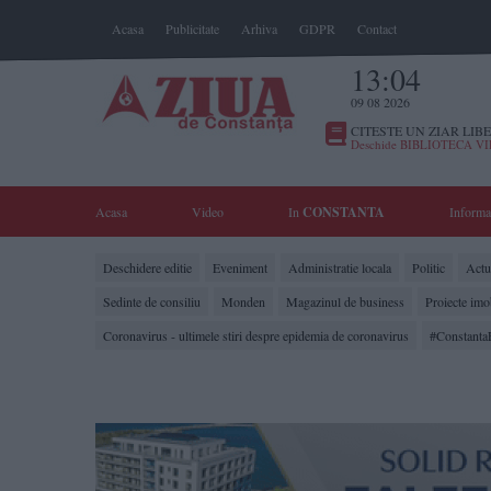
Acasa
Publicitate
Arhiva
GDPR
Contact
13:04
09 08 2026
CITESTE UN ZIAR LIBE
Deschide BIBLIOTECA V
Acasa
Video
In
CONSTANTA
Informa
Deschidere editie
Eveniment
Administratie locala
Politic
Actua
Sedinte de consiliu
Monden
Magazinul de business
Proiecte imo
Coronavirus - ultimele stiri despre epidemia de coronavirus
#Constanta