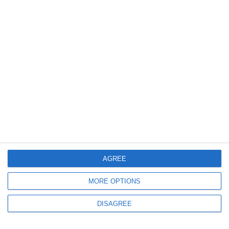
2080
15 Mar, 2026 17:43
Oficial de la IPJ Constanța despre accidentul mortal dintre Cobadin și
Ciocârllia
AGREE
1126
19 Nov, 2025 11:24
MORE OPTIONS
FOTO+VIDEO
Se amenajează trotuar în zona accidentului din 2 Mai – Vama Veche, în
DISAGREE
urma căruia doi tineri și-au pierdut viața