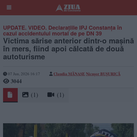
UPDATE. VIDEO. Declarațiile IPJ Constanța în
cazul accidentului mortal de pe DN 39
Victima sărise anterior dintr-o mașină
în mers, fiind apoi călcată de două
autoturisme
Claudia MĂNASE
Nicușor BUȘURICĂ
07 Jun, 2026 16:17
3044
(1)
(1)