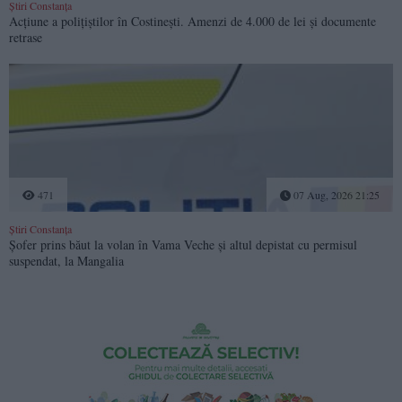
Știri Constanța
Acțiune a polițiștilor în Costinești. Amenzi de 4.000 de lei și documente
retrase
471
07 Aug, 2026 21:25
Știri Constanța
Șofer prins băut la volan în Vama Veche și altul depistat cu permisul
suspendat, la Mangalia