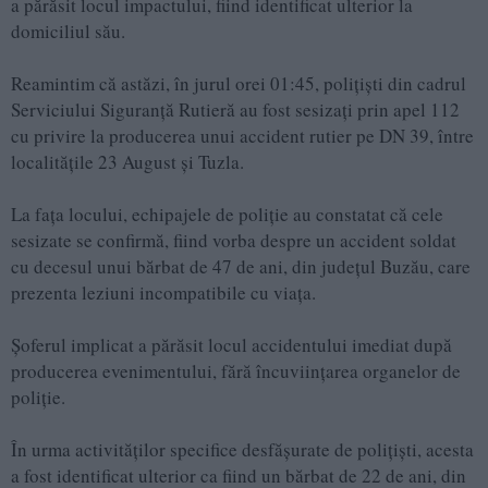
a părăsit locul impactului, fiind identificat ulterior la
domiciliul său.
Reamintim că astăzi, în jurul orei 01:45, polițiști din cadrul
Serviciului Siguranță Rutieră au fost sesizați prin apel 112
cu privire la producerea unui accident rutier pe DN 39, între
localitățile 23 August și Tuzla.
La fața locului, echipajele de poliție au constatat că cele
sesizate se confirmă, fiind vorba despre un accident soldat
cu decesul unui bărbat de 47 de ani, din județul Buzău, care
prezenta leziuni incompatibile cu viața.
Șoferul implicat a părăsit locul accidentului imediat după
producerea evenimentului, fără încuviințarea organelor de
poliție.
În urma activităților specifice desfășurate de polițiști, acesta
a fost identificat ulterior ca fiind un bărbat de 22 de ani, din