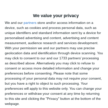
Declarația oficială a IPJ Constanța:
„Astăzi, în jurul orei 01:30, un participant la
We value your privacy
trafic a sesizat faptul că dintr-un autovehicul
care circula haotic pe drumul național DN 39,
We and our
partners
store and/or access information on a
între 23 August și Costinești, o persoană ar fi
device, such as cookies and process personal data, such as
unique identifiers and standard information sent by a device for
sărit din autovehicul în timpul mersului.
personalised advertising and content, advertising and content
Martorul a relatat că persoana care a sărit din
measurement, audience research and services development.
autoturism s-a ridicat ulterior și a început să
With your permission we and our partners may use precise
se deplaseze pe jos, șchiopătând.
geolocation data and identification through device scanning. You
may click to consent to our and our 1733 partners’ processing
Totodată, martorul a indicat polițiștilor și
as described above. Alternatively you may click to refuse to
direcția de deplasare a autovehiculului,
consent or access more detailed information and change your
preferences before consenting.
Please note that some
respectiv către Costinești, iar autoturismul a
processing of your personal data may not require your consent,
fost depistat în trafic în scurt timp de către
but you have a right to object to such processing. Your
polițiștii din cadrul Poliției Stațiunii Costinești.
preferences will apply to this website only. You can change your
preferences or withdraw your consent at any time by returning
Este vorba despre un bărbat în vârstă de 32 de
to this site and clicking the "Privacy" button at the bottom of the
ani, din București, iar în urma testării cu
webpage.