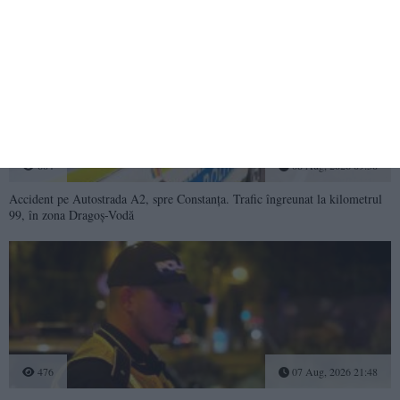
primit un turist român
604
08 Aug, 2026 09:50
Accident pe Autostrada A2, spre Constanța. Trafic îngreunat la kilometrul
99, în zona Dragoș-Vodă
476
07 Aug, 2026 21:48