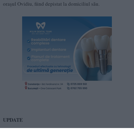
orașul Ovidiu, fiind depistat la domiciliul său.
UPDATE