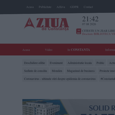
Acasa
Publicitate
Arhiva
GDPR
Contact
21:42
07 08 2026
CITESTE UN ZIAR LIBE
Deschide BIBLIOTECA V
Acasa
Video
In
CONSTANTA
Informa
Deschidere editie
Eveniment
Administratie locala
Politic
Actua
Sedinte de consiliu
Monden
Magazinul de business
Proiecte imo
Coronavirus - ultimele stiri despre epidemia de coronavirus
#Constanta