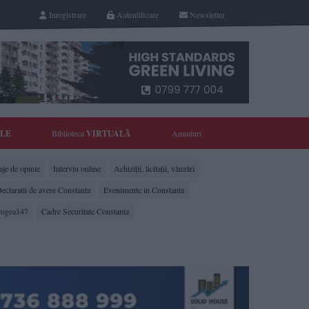
Inregistrare
Autentificare
Newsletter
YLE
Biblioteca
VIRTUALĂ
Anunturi
je de opinie
Interviu online
Achiziții, licitații, vânzări
eclaratii de avere Constanta
Evenimente in Constanta
rogea147
Cadre Securitate Constanta