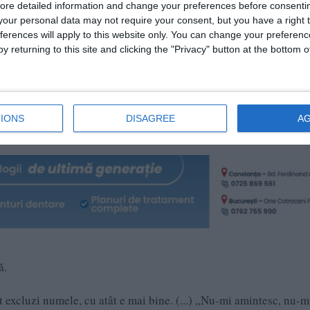
ore detailed information and change your preferences before consenti
our personal data may not require your consent, but you have a right t
ferences will apply to this website only. You can change your preferen
ții de amnezie
y returning to this site and clicking the "Privacy" button at the bottom
fost influențarea sistematică a martorilor. Sursele noastre dezvălu
omițându-le avocați plătiți chiar de el, cu condiția ca aceștia să n
ita conflictul de interese.
IONS
DISAGREE
A
ă.
t excluzi numele, cu atât e mai bine. (...) „Nu-mi amintesc, nu-m