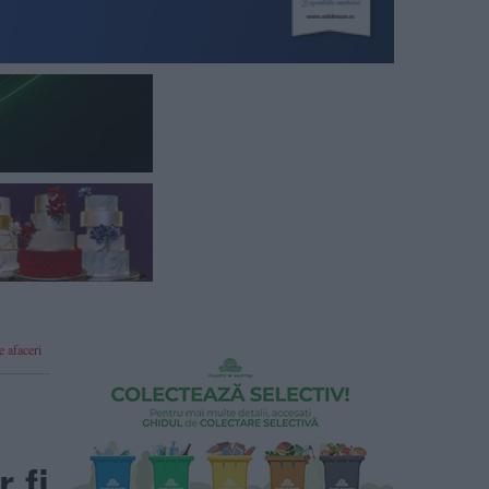
e afaceri
 fi