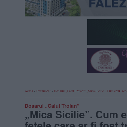
Acasa
»
Eveniment
»
Dosarul „Calul Troian”: „Mica Sicilie”. Cum erau „reparat
Dosarul „Calul Troian”
„Mica Sicilie”. Cum e
fetele care ar fi fost 