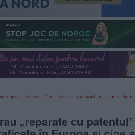
e cu patentul” fetele care ar fi fost traficate în Europa și cine ar fi „creierul” cu statut de om d
rau „reparate cu patentul”
traficate în Europa și cine ar