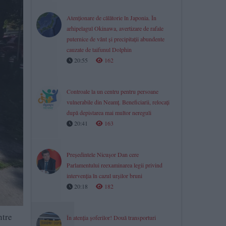
Atenționare de călătorie în Japonia. În
arhipelagul Okinawa, avertizare de rafale
puternice de vânt și precipitații abundente
cauzate de taifunul Dolphin
20:55
162
Controale la un centru pentru persoane
vulnerabile din Neamț. Beneficiarii, relocați
după depistarea mai multor nereguli
20:41
163
Președintele Nicușor Dan cere
Parlamentului reexaminarea legii privind
intervenția în cazul urșilor bruni
20:18
182
ntre
În atenția șoferilor! Două transporturi