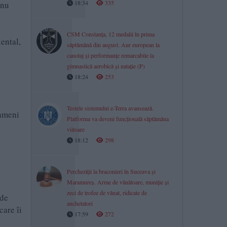
18:34
335
 nu
CSM Constanța, 12 medalii în prima
ental,
săptămână din august. Aur european la
canotaj și performanțe remarcabile la
gimnastică aerobică și natație (P)
18:24
253
Testele sistemului e-Terra avansează.
oameni
Platforma va deveni funcțională săptămâna
viitoare
18:12
298
Percheziții la braconieri în Suceava și
Maramureș. Arme de vânătoare, muniție și
zeci de trofee de vânat, ridicate de
 de
anchetatori
care îi
17:59
272