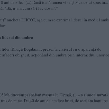
 ani de zile.” (...) Dacă toată lumea vine și zice ce-ai spus tu...
nă: ‘Bă, n-am cum să-i fac dosar’.”
mizat)” ancheta DIICOT, așa cum se exprima liderul în mediul ambi
lor.
a liderul din umbra
Drugă Bogdan
t lider,
, reprezenta creierul cu o aparență de
e afaceri obișnuit, acționând din umbră prin intermediul unor 
t)! Mă duceam și spălam mașina lu' Drugă, (... - n.r. anonimizat)
 tras de mine. De 40 de ani eu am fost brici, de asta am banii pe 