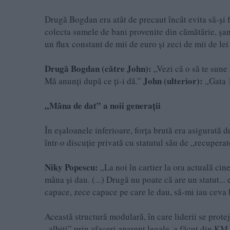
Drugă Bogdan era atât de precaut încât evita să-și
colecta sumele de bani provenite din cămătărie, șan
un flux constant de mii de euro și zeci de mii de lei
Drugă Bogdan (către John):
„Vezi că o să te sune 
John (ulterior):
Mă anunți după ce ți-i dă.”
„Gata 
„Mâna de dat” a noii generații
În eșaloanele inferioare, forța brută era asigurată 
într-o discuție privată cu statutul său de „recuperat
Niky Popescu:
„La noi în cartier la ora actuală ci
mâna și dau. (...) Drugă nu poate că are un statut..
capace, zece capace pe care le dau, să-mi iau ceva 
Această structură modulară, în care liderii se protej
„albiți” prin afaceri aparent legale, a făcut din K