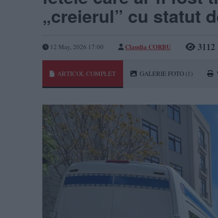
„creierul” cu statut 
3112
Claudia CORBU
12 May, 2026 17:00
ARTICOL COMPLET
GALERIE FOTO
(1)