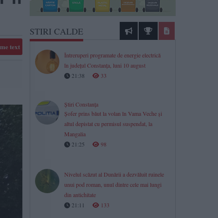
STIRI CALDE
me text
Întreruperi programate de energie electrică
în județul Constanța, luni 10 august
21:38
33
Știri Constanța
Șofer prins băut la volan în Vama Veche și
altul depistat cu permisul suspendat, la
Mangalia
21:25
98
Nivelul scăzut al Dunării a dezvăluit ruinele
unui pod roman, unul dintre cele mai lungi
din antichitate
21:11
133