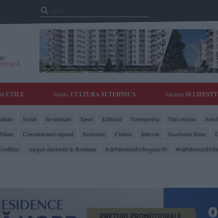
R!
IRTUALĂ
tii
UTILE
Stiinta,
CULTURA SI TEHNICA
Sanatate
SI LIFEST
litate
Social
Invatamant
Sport
Editorial
Fotoreportaj
Stiri externe
Sonda
biliare
Constanteanul suparat
Economic
Cultura
Interviu
Insolventa firme
D
EsteBine
Alegeri electorale în România
#sărbătoreşteDobrogea150
#sărbătoreşteDob