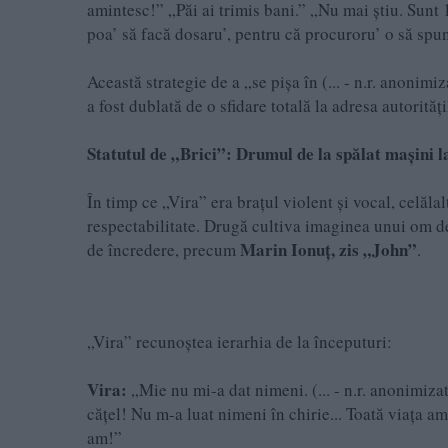
amintesc!” „Păi ai trimis bani.” „Nu mai știu. Sunt 10
poa’ să facă dosaru’, pentru că procuroru’ o să spu
Această strategie de a „se pișa în (... - n.r. anoni
a fost dublată de o sfidare totală la adresa autorități
Statutul de „Brici”: Drumul de la spălat mașini l
În timp ce „Vira” era brațul violent și vocal, celălal
respectabilitate. Drugă cultiva imaginea unui om d
Marin Ionuț, zis „John”
de încredere, precum
.
„Vira” recunoștea ierarhia de la începuturi:
Vira:
„Mie nu mi-a dat nimeni. (... - n.r. anonimiza
cățel! Nu m-a luat nimeni în chirie... Toată viața am
am!”