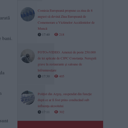
Comisia Europeană propune ca ziua de 8
august să devină Ziua Europeană de
 arată
Comemorare a Victimelor Accidentelor de
Muncă
17:40
218
e bani.
FOTO+VIDEO. Amenzi de peste 250.000
de lei aplicate de CJPC Constanța. Nereguli
grave în restaurante și saloane de
înfrumusețare
uda
17:30
405
n
Polițist din Argeș, suspendat din funcție
după ce ar fi fost prins conducând sub
influența alcoolului
17:11
302
 sunt