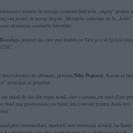
 folosească numele în mesaje, comunicând prin „săgeți” pentru a
taj sau jocuri de noroc ilegale. Mesajele colectate de la „John”
 care alimentau conturile liderului:
Blonduțu, puștiul ăla care mai umblă cu Vira și o să îți lase nișt
1250.”
Niky Popescu
de tineri dornici de afirmare, precum
. Acesta se lă
or” principal al grupării:
ne are mână de dat din trupa nouă, care e acuma, eu sunt. Care pu
. eu fiind mai problematic cu banii, îmi convine pentru două-trei
bani.”
ează prin intermediari, martorii sunt terorizați să tacă, iar banii
M 4-5 o fortăreață care abia acum începe să se prăbușească sub