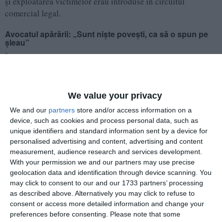
și exploatarea victimelor erau introduse în circuitul
comercial legal.
Avocatul apărării: „Sunt niște povești, ca să o spun pe
șleau”
Înainte de aflarea verdictului, reîntoarcerea inculpaților în
arest a fost precedată de declarațiile vehemente ale
avocatului Pantelimon Anton Mihai (membru al Baroului
Constanța), cel care asistă trei dintre clienții arestați și doi
We value your privacy
aflați sub control judiciar. Acesta a acuzat o presiune psihică
We and our
partners
store and/or access information on a
nejustificată asupra clienților săi:
device, such as cookies and process personal data, such as
unique identifiers and standard information sent by a device for
„Am solicitat măsuri alternative – control
personalised advertising and content, advertising and content
judiciar sau arest la domiciliu. Urmărirea
measurement, audience research and services development.
penală s-a încheiat, au fost trimiși în judecată.
With your permission we and our partners may use precise
Multe din acuzații, din punctul meu de vedere,
geolocation data and identification through device scanning. You
may click to consent to our and our 1733 partners’ processing
sunt nefondate, sunt nereale. Unele pur și
as described above. Alternatively you may click to refuse to
simplu sunt niște povești, ca să o spun pe
consent or access more detailed information and change your
șleau. Trebuie să existe un echilibru, să nu se
preferences before consenting.
Please note that some
transforme arestul preventiv într-o presiune