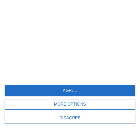
UPDATE+FOTO. Mica Sicilie
Liderii și locotenenții grupării din Km 4-5 au părăsit Palatul Justiției. Își
așteaptă decizia
2336
19 May, 2026 09:27
Mica Sicilie
Ziua decisivă la Curtea de Apel Constanța. Liderii și locotenenții grupării
AGREE
au atacat în masă mandatele de arestare
MORE OPTIONS
DISAGREE