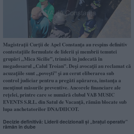
Magistrații Curții de Apel Constanța au respins definitiv
contestațiile formulate de liderii și membrii temutei
grupări „Mica Sicilie”, trimisă în judecată în
megadosarul „Calul Troian”. Deși avocații au reclamat că
acuzațiile sunt „povești” și au cerut eliberarea sub
control judiciar pentru a pregăti apărarea, instanța a
menținut măsurile preventive. Ancorele financiare ale
rețelei, printre care se numără clubul VAB MUSIC
EVENTS S.R.L. din Satul de Vacanță, rămân blocate sub
lupa anchetatorilor DNA/DIICOT.
Decizie definitivă: Liderii decizionali și „brațul operativ”
rămân în dube