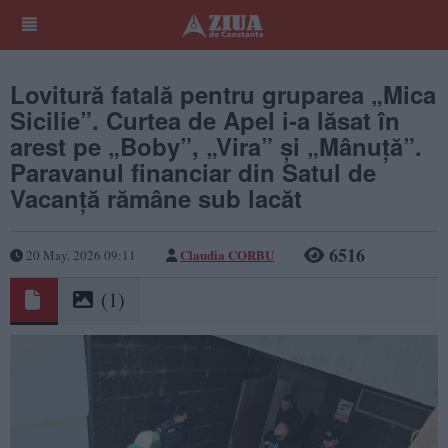
Lovitură fatală pentru gruparea „Mica
Sicilie”. Curtea de Apel i-a lăsat în
arest pe „Boby”, „Vira” și „Mânuță”.
Paravanul financiar din Satul de
Vacanță rămâne sub lacăt
6516
Claudia CORBU
20 May, 2026 09:11
(1)