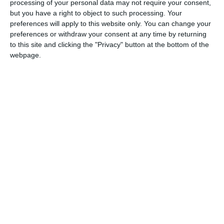
processing of your personal data may not require your consent,
psihică, pentru că trebuie să administrăm și
but you have a right to object to such processing. Your
noi probe în apărare.”
preferences will apply to this website only. You can change your
preferences or withdraw your consent at any time by returning
to this site and clicking the "Privacy" button at the bottom of the
Apărătorul a subliniat proporțiile colosale ale cazului,
webpage.
rechizitoriu de 3.000 de
amintind că vorbim despre un
pagini și peste 100 de volume de urmărire penală
, motiv
pentru care analiza fiecărui inculpat în parte este extrem de
anevoioasă.
Ce urmează: Procesul intră în linie dreaptă din 8 iunie
Odată tranșată definitiv problema libertății inculpaților,
„Mica Sicilie” își va afla următorul pas în instanță în faza de
fond. Pe rolul Secției Penale a Tribunalului Constanța
(dosarul disjuns 2577/118/2026/a1) a fost deja stabilit
primul termen în fața judecătorului de cameră preliminară.
8 iunie 2026, la ora 10:00
Pe data de
, magistrații vor începe