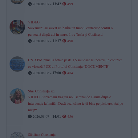
2026.08.07 -
13:42
499
VIDEO
Salvamarii au salvat un bărbat în timpul căutărilor pentru o
persoană dispărută în mare, între Tuzla și Costinești
2026.08.07 -
11:17
490
CN APM pune la bătaie peste 1,5 milioane lei pentru un contract
ce vizează PUZ-ul Portului Constanța (DOCUMENTE)
2026.08.06 -
17:00
484
Știri Constanța azi
VIDEO. Salvamarii trag un nou semnal de alarmă după o
intervenție la limită-„Dacă vezi că nu te ții bine pe picioare, stai pe
nisip“
2026.08.07 -
14:01
456
Sănătate Constanța