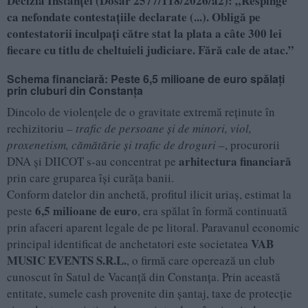
Decizia Instanței (Dosar 2577/118/2026/a2): „Respinge
ca nefondate contestaţiile declarate (...). Obligă pe
contestatorii inculpaţi către stat la plata a câte 300 lei
fiecare cu titlu de cheltuieli judiciare. Fără cale de atac.”
Schema financiară: Peste 6,5 milioane de euro spălați
prin cluburi din Constanța
Dincolo de violențele de o gravitate extremă reținute în
rechizitoriu –
trafic de persoane și de minori, viol,
proxenetism, cămătărie și trafic de droguri
–, procurorii
arhitectura financiară
DNA și DIICOT s-au concentrat pe
prin care gruparea își curăța banii.
Conform datelor din anchetă, profitul ilicit uriaș, estimat la
6,5 milioane de euro
peste
, era spălat în formă continuată
prin afaceri aparent legale de pe litoral. Paravanul economic
VAB
principal identificat de anchetatori este societatea
MUSIC EVENTS S.R.L.
, o firmă care operează un club
cunoscut în Satul de Vacanță din Constanța. Prin această
entitate, sumele cash provenite din șantaj, taxe de protecție