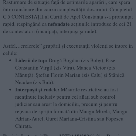
Răsturnare de situație față de estimările apărării, care spera
într-o amânare din cauza complexității dosarului. Completul
C 5 CONTESTAȚII al Curții de Apel Constanța s-a pronunțat
nefondate
rapid, respingând ca
acțiunile introduse de cei 21
de contestatori (inculpați, interpuși și rude).
Astfel, „creierele” grupării și executanții violenți se întorc în
celule:
Liderii de top:
Drugă Bogdan (zis Boby), Pase
Constantin Virgil (zis Vira), Manea Victor (zis
Mânuță), Ștefan Florin Marian (zis Calu) și Stănică
Niculae (zis Bidi).
Interpușii și rudele:
Măsurile restrictive au fost
menținute inclusiv pentru cei aflați sub control
judiciar sau arest la domiciliu, precum și pentru
rețeaua de sprijin formată din Mangu Mirela, Mangu
Adrian-Aurel, Gurei Mariana-Cristina sau Popescu
Chirața.