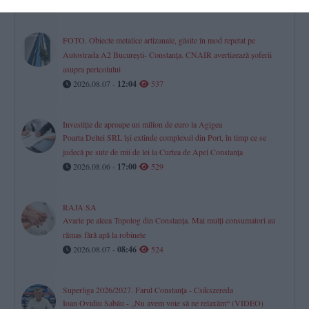
FOTO. Obiecte metalice artizanale, găsite în mod repetat pe
Autostrada A2 București- Constanța. CNAIR avertizează șoferii
asupra pericolului
2026.08.07 -
12:04
537
Investiție de aproape un milion de euro la Agigea
Poarta Deltei SRL își extinde complexul din Port, în timp ce se
judecă pe sute de mii de lei la Curtea de Apel Constanța
2026.08.06 -
17:00
529
RAJA SA
Avarie pe aleea Topolog din Constanța. Mai mulți consumatori au
rămas fără apă la robinete
2026.08.07 -
08:46
524
Superliga 2026/2027. Farul Constanța - Csikszereda
Ioan Ovidiu Sabău - „Nu avem voie să ne relaxăm“ (VIDEO)