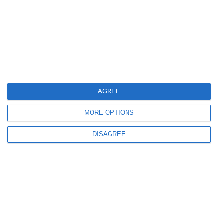
Organizată de CCINA Constanţa, festivitatea „Trofeul Creativităţii, la cea
de-a XV-a ediţie
AGREE
2712
11 Nov, 2016 11:10
MORE OPTIONS
„Trofeul Creativităţii”, organizat de CCINA Constanţa, la cea de-a a XIV-a
ediţie
DISAGREE
ULTIMELE ARTICOLE DIN ACEEASI CATEGORIE