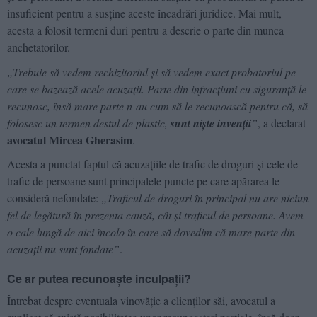
insuficient pentru a susține aceste încadrări juridice. Mai mult,
acesta a folosit termeni duri pentru a descrie o parte din munca
anchetatorilor.
„Trebuie să vedem rechizitoriul și să vedem exact probatoriul pe
care se bazează acele acuzații. Parte din infracțiuni cu siguranță le
recunosc, însă mare parte n-au cum să le recunoască pentru că, să
folosesc un termen destul de plastic,
sunt niște invenții
”
, a declarat
avocatul Mircea Gherasim
.
Acesta a punctat faptul că acuzațiile de trafic de droguri și cele de
trafic de persoane sunt principalele puncte pe care apărarea le
consideră nefondate:
„Traficul de droguri în principal nu are niciun
fel de legătură în prezenta cauză, cât și traficul de persoane. Avem
o cale lungă de aici încolo în care să dovedim că mare parte din
acuzații nu sunt fondate”
.
Ce ar putea recunoaște inculpații?
Întrebat despre eventuala vinovăție a clienților săi, avocatul a