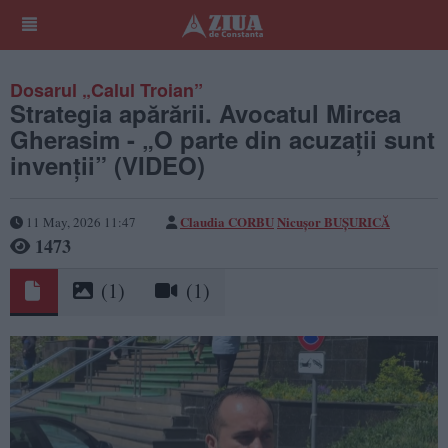
Dosarul „Calul Troian”
Strategia apărării. Avocatul Mircea
Gherasim - „O parte din acuzații sunt
invenții” (VIDEO)
Claudia CORBU
Nicușor BUȘURICĂ
11 May, 2026 11:47
1473
(1)
(1)