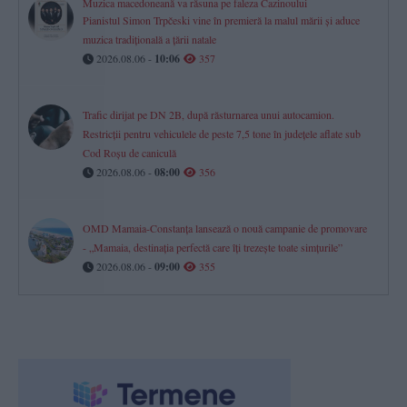
Muzica macedoneană va răsuna pe faleza Cazinoului
Pianistul Simon Trpčeski vine în premieră la malul mării și aduce
muzica tradițională a țării natale
2026.08.06 -
10:06
357
Trafic dirijat pe DN 2B, după răsturnarea unui autocamion.
Restricții pentru vehiculele de peste 7,5 tone în județele aflate sub
Cod Roșu de caniculă
2026.08.06 -
08:00
356
OMD Mamaia-Constanța lansează o nouă campanie de promovare
- „Mamaia, destinația perfectă care îți trezește toate simțurile”
2026.08.06 -
09:00
355