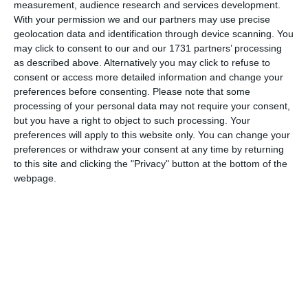
proxenetism, mult mai ușor de gestionat din punctul de vedere al
measurement, audience research and services development.
pedepselor prevăzute de lege.
With your permission we and our partners may use precise
geolocation data and identification through device scanning. You
may click to consent to our and our 1731 partners’ processing
as described above. Alternatively you may click to refuse to
consent or access more detailed information and change your
preferences before consenting.
Please note that some
processing of your personal data may not require your consent,
but you have a right to object to such processing. Your
preferences will apply to this website only. You can change your
preferences or withdraw your consent at any time by returning
to this site and clicking the "Privacy" button at the bottom of the
webpage.