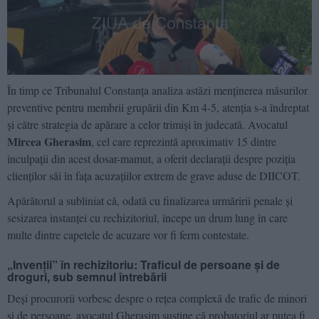
În timp ce Tribunalul Constanța analiza astăzi menținerea măsurilor
preventive pentru membrii grupării din Km 4-5, atenția s-a îndreptat
și către strategia de apărare a celor trimiși în judecată. Avocatul
Mircea Gherasim
, cel care reprezintă aproximativ 15 dintre
inculpații din acest dosar-mamut, a oferit declarații despre poziția
clienților săi în fața acuzațiilor extrem de grave aduse de DIICOT.
Apărătorul a subliniat că, odată cu finalizarea urmăririi penale și
sesizarea instanței cu rechizitoriul, începe un drum lung în care
multe dintre capetele de acuzare vor fi ferm contestate.
„Invenții” în rechizitoriu: Traficul de persoane și de
droguri, sub semnul întrebării
Deși procurorii vorbesc despre o rețea complexă de trafic de minori
și de persoane, avocatul Gherasim susține că probatoriul ar putea fi