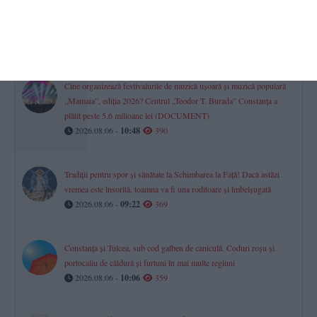
Axiopolis Cernavodă s-a oprit în turul doi național al Cupei
României 2026/2027
2026.08.06 -
11:45
401
Cine organizează festivalurile de muzică ușoară și muzică populară
„Mamaia”, ediția 2026? Centrul „Teodor T. Burada” Constanța a
plătit peste 5,6 milioane lei (DOCUMENT)
2026.08.06 -
10:48
390
Tradiții pentru spor și sănătate la Schimbarea la Față! Dacă astăzi
vremea este însorită, toamna va fi una roditoare și îmbelșugată
2026.08.06 -
09:22
369
Constanța și Tulcea, sub cod galben de caniculă. Coduri roșu și
portocaliu de căldură și furtuni în mai multe regiuni
2026.08.06 -
10:06
359