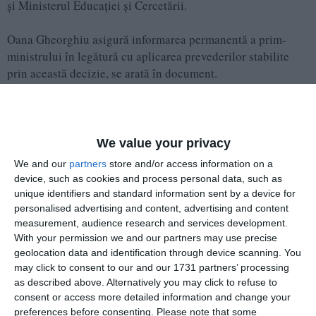
și Ministerul Educației și Cercetării.
Oana Gheorghiu asigură informarea permanentă a prim-
ministrului în legătură cu aplicarea prevederilor stabilite
prin această decizie, se arată în document.
Vicepremierul Oana Gheorghiu a depus pe 30 octombrie
jurământul de învestitură în fața președintelui Nicușor Dan,
într-o ceremonie organizată la Palatul Cotroceni. Ea a
We value your privacy
ocupat postul rămas vacant în Guvernul Bolojan după
We and our
partners
store and/or access information on a
demisia lui Dragoș Anastasiu în luna august.
device, such as cookies and process personal data, such as
unique identifiers and standard information sent by a device for
personalised advertising and content, advertising and content
measurement, audience research and services development.
With your permission we and our partners may use precise
Citește și:
geolocation data and identification through device scanning. You
Sorin Grindeanu cere echilibru și maturitate politică în
may click to consent to our and our 1731 partners’ processing
disputa privind pensiile magistraților
as described above. Alternatively you may click to refuse to
consent or access more detailed information and change your
Adaugă-ne ca sursă în Google
preferences before consenting.
Please note that some