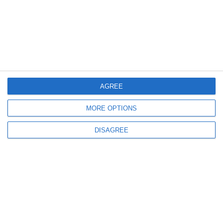
880
16 May, 2026 19:49
Oana Gheorghiu respinge acuzațiile de trafic de influență - „Este o
campanie de denigrare și intimidare”
AGREE
MORE OPTIONS
DISAGREE
533
15 May, 2026 14:43
Sindicaliștii din Guvern solicită demisia de onoare a Oanei Gheorghiu,
vicepremierul interimar