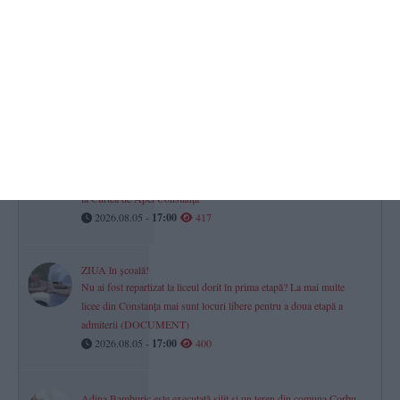
2026.08.05 -
17:00
1115
Gimnastică ritmică. CSS1 Constanța
Cristina Halep, nepoată a Simonei Halep, medaliată la Naționale și
calificată la Cupa României
2026.08.05 -
17:00
599
Scandal arbitrat în instanță
Trei frați, acuzați că au lovit cu sălbăticie un taximetrist! Contestație
la Curtea de Apel Constanța
2026.08.05 -
17:00
417
ZIUA în școală!
Nu ai fost repartizat la liceul dorit în prima etapă? La mai multe
licee din Constanța mai sunt locuri libere pentru a doua etapă a
admiterii (DOCUMENT)
2026.08.05 -
17:00
400
Adina Bamburic este executată silit și un teren din comuna Corbu