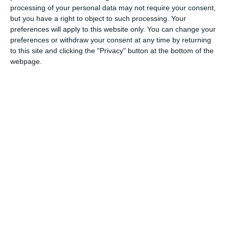
processing of your personal data may not require your consent,
Urmărește-ne pe Google News
but you have a right to object to such processing. Your
preferences will apply to this website only. You can change your
Urmărește-ne pe Whatsapp
preferences or withdraw your consent at any time by returning
to this site and clicking the "Privacy" button at the bottom of the
webpage.
Ti-a placut articolul?
COMENTARII
Nume