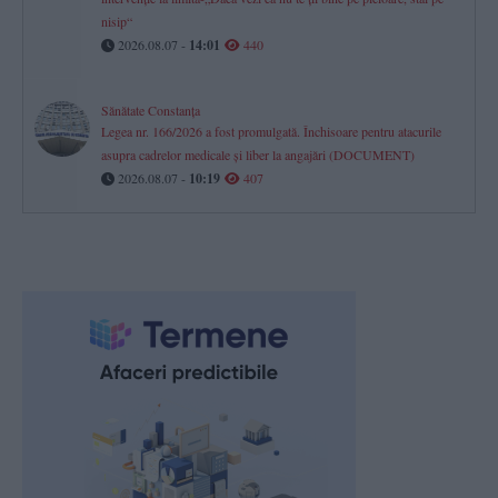
nisip“
2026.08.07 -
14:01
440
Sănătate Constanța
Legea nr. 166/2026 a fost promulgată. Închisoare pentru atacurile
asupra cadrelor medicale și liber la angajări (DOCUMENT)
2026.08.07 -
10:19
407