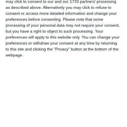
Rompetrol Energy SA din Năvodari , dar și director în
may click to consent to our and our 1733 partners’ processing
cadrul a patru societăți și anume: Rom Oil SA,
as described above. Alternatively you may click to refuse to
consent or access more detailed information and change your
Rompetrol Logistics SRL, Midia Marine Terminal
preferences before consenting.
Please note that some
SRL și Byron Shipping SRL.
processing of your personal data may not require your consent,
Rompetrol Downstream SRL este acționar și în cadrul
but you have a right to object to such processing. Your
preferences will apply to this website only. You can change your
Rompetrol Logistics SRL și KMG Rompetrol Development
preferences or withdraw your consent at any time by returning
SRL.
to this site and clicking the "Privacy" button at the bottom of the
webpage.
Cifra de afaceri
este de 15.121.905.419 lei, în creștere față
profitul
de anul trecut, iar
este de 187.980.052 lei, care, de
asemenea, înregistrează o creștere cu 38% față de anul
2025.
Rompetrol Downstream SRL
Societatea
are un număr de
430 de angajați,
în scădere față de anul anterior.
Potrivit licitatiapublica.ro,
firma și-a adjudecat 61 de
județului
contracte prin achiziții directe la nivelul
Constanța.