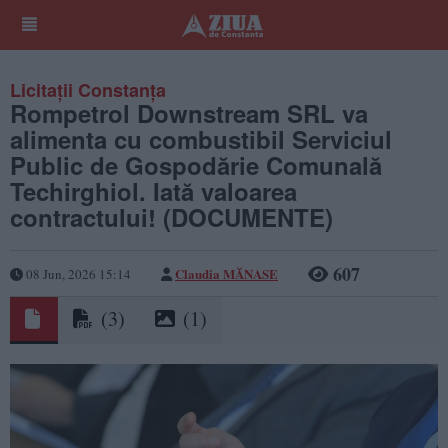
Licitații Constanța
Rompetrol Downstream SRL va
alimenta cu combustibil Serviciul
Public de Gospodărie Comunală
Techirghiol. Iată valoarea
contractului! (DOCUMENTE)
607
Claudia MĂNASE
08 Jun, 2026 15:14
(3)
(1)