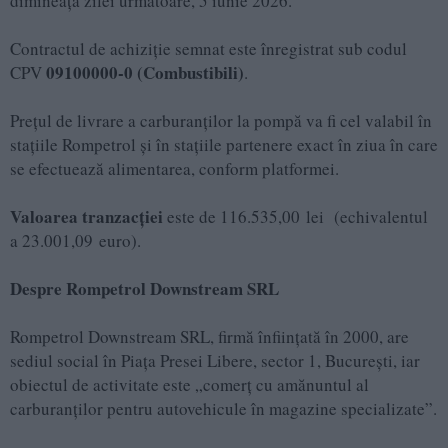
dimineața zilei următoare, 5 iunie 2026.
Contractul de achiziție semnat este înregistrat sub codul
09100000-0 (Combustibili)
CPV
.
Prețul de livrare a carburanților la pompă va fi cel valabil în
stațiile Rompetrol și în stațiile partenere exact în ziua în care
se efectuează alimentarea, conform platformei.
Valoarea tranzacției
este de 116.535,00 lei (echivalentul
a 23.001,09 euro).
Despre Rompetrol Downstream SRL
Rompetrol Downstream SRL, firmă înființată în 2000, are
sediul social în Piața Presei Libere, sector 1, București, iar
obiectul de activitate este „comerț cu amănuntul al
carburanților pentru autovehicule în magazine specializate”.