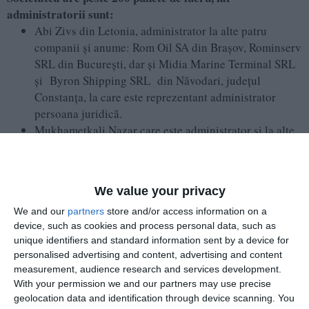
administratorii sunt:
Abi Zivs din Letonia, administrator la alte patru
companii și anume: Rom Oil SA din Brașov, Rominserv
SRL din București, dar și Midia Marine Terminal SRL
și Byron Shipping SRL din Năvodari, județul
Constanța, la care este reprezentant administrator
persoana juridică.
Mukhametkali Nazar care este administrator și la alte
4 societăți precum: Rompetrol Rafinare SA din
Năvodari, județul Constanța și Global Security Sistem
SA, Rominserv SRL, Global Security Systems - Fire
We value your privacy
Services SRL din Bucureşti.
Sadykova Ibatullina Saniya care este asociat unic și
We and our
partners
store and/or access information on a
device, such as cookies and process personal data, such as
administrator la San Energy Grow SRL, dar și persoană
unique identifiers and standard information sent by a device for
fizică autorizată la Sadykova-Ibatullina Saniya
personalised advertising and content, advertising and content
Persoana Fizica Autorizata din București.
measurement, audience research and services development.
Adrian Tohănean, din România, care este administrator
With your permission we and our partners may use precise
la alte trei companii precum Rompetrol Rafinare SA și
geolocation data and identification through device scanning. You