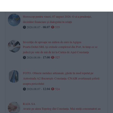
2026.08.06 -
17:00
539
Horoscop pentru vineri, 07 august 2026. O zi a prudenței,
deciziilor financiare și dialogului în relații
2026.08.07 -
08:07
535
Investiție de aproape un milion de euro la Agigea
Poarta Deltei SRL își extinde complexul din Port, în timp ce se
judecă pe sute de mii de lei la Curtea de Apel Constanța
2026.08.06 -
17:00
527
FOTO. Obiecte metalice artizanale, găsite în mod repetat pe
Autostrada A2 București- Constanța. CNAIR avertizează șoferii
asupra pericolului
2026.08.07 -
12:04
524
RAJA SA
Avarie pe aleea Topolog din Constanța. Mai mulți consumatori au