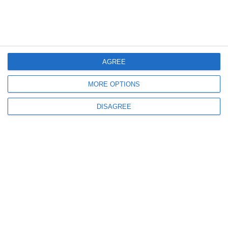
AGREE
1026
05 May, 2026 17:00
MORE OPTIONS
Ofensiva Rompetrol la Tribunalul Constanța
Trei noi procese împotriva Primăriei pentru anularea HCL-urilor de
DISAGREE
evacuare
687
27 Apr, 2026 20:29
Amânare în dosarul de insolvență al Com Cereal Constanța SRL, la