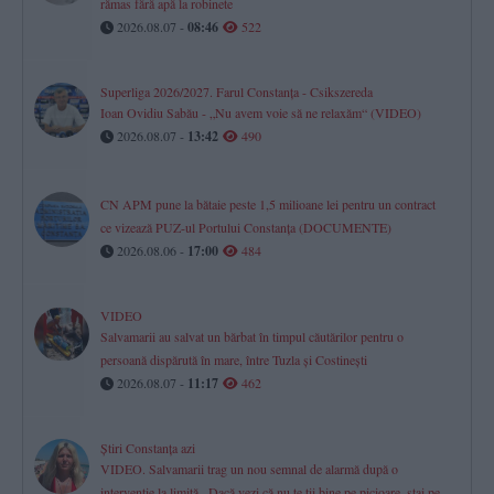
rămas fără apă la robinete
2026.08.07 -
08:46
522
Superliga 2026/2027. Farul Constanța - Csikszereda
Ioan Ovidiu Sabău - „Nu avem voie să ne relaxăm“ (VIDEO)
2026.08.07 -
13:42
490
CN APM pune la bătaie peste 1,5 milioane lei pentru un contract
ce vizează PUZ-ul Portului Constanța (DOCUMENTE)
2026.08.06 -
17:00
484
VIDEO
Salvamarii au salvat un bărbat în timpul căutărilor pentru o
persoană dispărută în mare, între Tuzla și Costinești
2026.08.07 -
11:17
462
Știri Constanța azi
VIDEO. Salvamarii trag un nou semnal de alarmă după o
intervenție la limită-„Dacă vezi că nu te ții bine pe picioare, stai pe