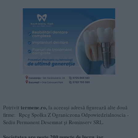
termene.ro,
Potrivit
la aceeași adresă figurează alte două
firme: Rpcg Spolka Z Ograniczona Odpowiedzialnoscia -
Sediu Permanent Desemnat și Rominserv SRL.
Societatea are peste 200 puncte de lucru, iar