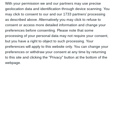
With your permission we and our partners may use precise
Acest formular colectează numele, e-mailul şi conținutul mesajului, astfel încât
geolocation data and identification through device scanning. You
să putem urmări comentariile tale pe site. Nu vom folosi datele tale în alt scop.
may click to consent to our and our 1733 partners’ processing
as described above. Alternatively you may click to refuse to
Pentru mai multe informaţii, consultă politica noastră de confidenţialitate, unde vei
consent or access more detailed information and change your
primi mai multe privind informaţii despre cum și de ce stocăm datele tale.
preferences before consenting.
Please note that some
processing of your personal data may not require your consent,
Posteaza comentariul
but you have a right to object to such processing. Your
preferences will apply to this website only. You can change your
preferences or withdraw your consent at any time by returning
to this site and clicking the "Privacy" button at the bottom of the
webpage.
ARTICOLE ASEMANATOARE