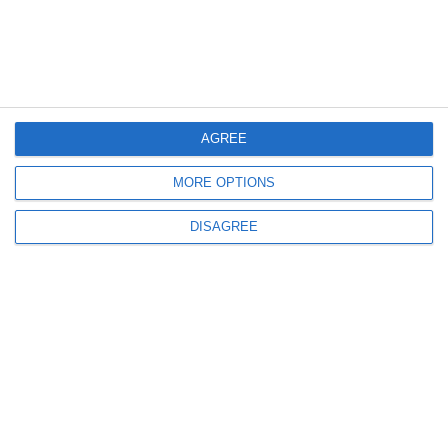
HC Dobrogea Sud Constanța
Pregătire în sală pentru Alexandru Andrei și Ionuț Nistor. Ultimii doi din
seria accidentaților grav
AGREE
MORE OPTIONS
2802
15 Jul, 2022 00:00
DISAGREE
HC Dobrogea Sud începe pregătirea pentru noul sezon. „Delfinii“ joacă în
EHF European League din turul întâi
ULTIMELE ARTICOLE DIN ACEEASI CATEGORIE