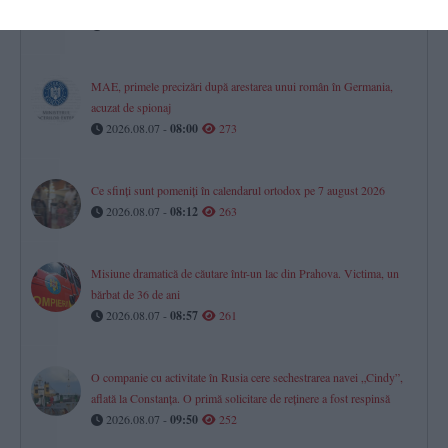
în Parcul Oleg Danovski (GALERIE FOTO + VIDEO) (P)
2026.08.07 -
09:13
307
MAE, primele precizări după arestarea unui român în Germania,
acuzat de spionaj
2026.08.07 -
08:00
273
Ce sfinți sunt pomeniți în calendarul ortodox pe 7 august 2026
2026.08.07 -
08:12
263
Misiune dramatică de căutare într-un lac din Prahova. Victima, un
bărbat de 36 de ani
2026.08.07 -
08:57
261
O companie cu activitate în Rusia cere sechestrarea navei „Cindy”,
aflată la Constanța. O primă solicitare de reținere a fost respinsă
2026.08.07 -
09:50
252