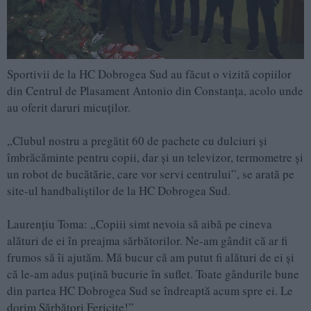
Sportivii de la HC Dobrogea Sud au făcut o vizită copiilor
din Centrul de Plasament Antonio din Constanța, acolo unde
au oferit daruri micuților.
„Clubul nostru a pregătit 60 de pachete cu dulciuri și
îmbrăcăminte pentru copii, dar și un televizor, termometre și
un robot de bucătărie, care vor servi centrului”, se arată pe
site-ul handbaliștilor de la HC Dobrogea Sud.
Laurențiu Toma: „Copiii simt nevoia să aibă pe cineva
alături de ei în preajma sărbătorilor. Ne-am gândit că ar fi
frumos să îi ajutăm. Mă bucur că am putut fi alături de ei și
că le-am adus puțină bucurie în suflet. Toate gândurile bune
din partea HC Dobrogea Sud se îndreaptă acum spre ei. Le
dorim Sărbători Fericite!”