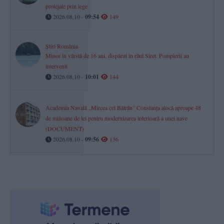
protejate prin lege
2026.08.10 -
09:54
149
Știri România
Minor în vârstă de 16 ani, dispărut în râul Siret. Pompierii au
intervenit
2026.08.10 -
10:01
144
Academia Navală „Mircea cel Bătrân” Constanța alocă aproape 48
de milioane de lei pentru modernizarea interioară a unei nave
(DOCUMENT)
2026.08.10 -
09:56
136