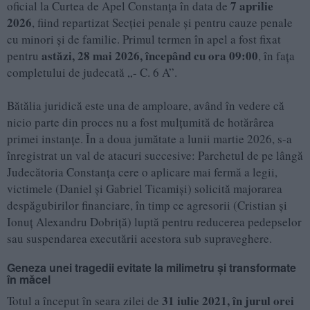
7 aprilie
oficial la Curtea de Apel Constanța în data de
2026
, fiind repartizat Secției penale şi pentru cauze penale
cu minori şi de familie. Primul termen în apel a fost fixat
astăzi, 28 mai 2026, începând cu ora 09:00
pentru
, în fața
completului de judecată „- C. 6 A”.
Bătălia juridică este una de amploare, având în vedere că
nicio parte din proces nu a fost mulțumită de hotărârea
primei instanțe. În a doua jumătate a lunii martie 2026, s-a
înregistrat un val de atacuri succesive: Parchetul de pe lângă
Judecătoria Constanța cere o aplicare mai fermă a legii,
victimele (Daniel și Gabriel Ticamiși) solicită majorarea
despăgubirilor financiare, în timp ce agresorii (Cristian și
Ionuț Alexandru Dobriță) luptă pentru reducerea pedepselor
sau suspendarea executării acestora sub supraveghere.
Geneza unei tragedii evitate la milimetru și transformate
în măcel
31 iulie 2021, în jurul orei
Totul a început în seara zilei de