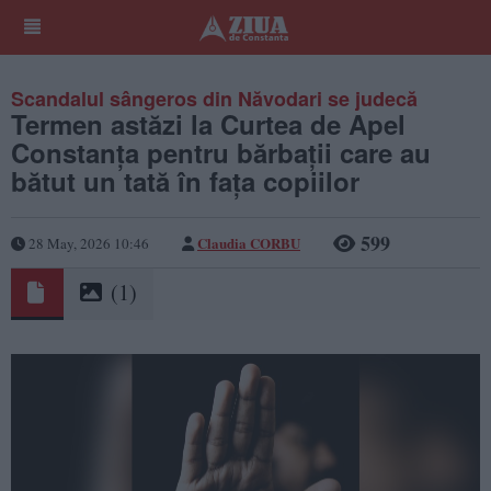
Scandalul sângeros din Năvodari se judecă
Termen astăzi la Curtea de Apel
Constanța pentru bărbații care au
bătut un tată în fața copiilor
599
Claudia CORBU
28 May, 2026 10:46
(1)