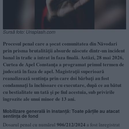
Sursă foto: Unsplash.com
Procesul penal care a șocat comunitatea din Năvodari
prin prisma brutalității absurde născute dintr-un incident
banal în trafic a intrat în faza finală. Astăzi, 28 mai 2026,
Curtea de Apel Constanța a programat primul termen de
judecată în faza de apel. Magistrații superioară
reanalizează sentința prin care doi bărbați au fost
condamnați la închisoare cu executare, după ce au bătut
cu bestialitate un tată și pe fiul acestuia, sub privirile
îngrozite ale unui minor de 13 ani.
Mobilizare generală în instanță: Toate părțile au atacat
sentința de fond
906/212/2024
Dosarul penal cu numărul
a fost înregistrat