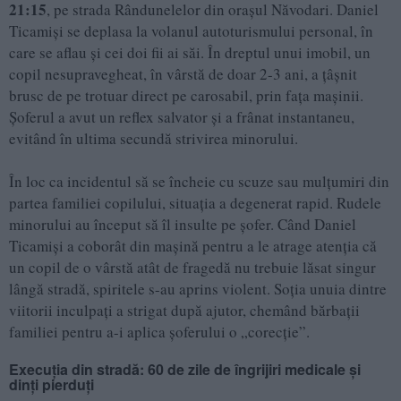
21:15
, pe strada Rândunelelor din orașul Năvodari. Daniel
Ticamiși se deplasa la volanul autoturismului personal, în
care se aflau și cei doi fii ai săi. În dreptul unui imobil, un
copil nesupravegheat, în vârstă de doar 2-3 ani, a țâșnit
brusc de pe trotuar direct pe carosabil, prin fața mașinii.
Șoferul a avut un reflex salvator și a frânat instantaneu,
evitând în ultima secundă strivirea minorului.
În loc ca incidentul să se încheie cu scuze sau mulțumiri din
partea familiei copilului, situația a degenerat rapid. Rudele
minorului au început să îl insulte pe șofer. Când Daniel
Ticamiși a coborât din mașină pentru a le atrage atenția că
un copil de o vârstă atât de fragedă nu trebuie lăsat singur
lângă stradă, spiritele s-au aprins violent. Soția unuia dintre
viitorii inculpați a strigat după ajutor, chemând bărbații
familiei pentru a-i aplica șoferului o „corecție”.
Execuția din stradă: 60 de zile de îngrijiri medicale și
dinți pierduți