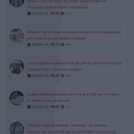
Steagul Galben pe plajele din Eforie! Intrarea în apă este
recomandată doar înotătorilor experimentați
2026.08.10 -
09:19
175
Primăria Valu lui Traian organizează concurs pentru ocuparea unui
post vacant de asistent medical comunitar
2026.08.10 -
09:33
168
Concurs pentru ocuparea postului de șofer de microbuz la Primăria
Comunei Oltina. Vezi dacă te încadrezi
2026.08.10 -
09:42
164
Licitație publică pentru teren extravilan de 15.000 mp în Hârșova.
Ce trebuie să știe cei interesați
2026.08.10 -
09:49
152
Federația Națională Sindicală „Ambulanța” din România -
Riscurile reale ale activității din prespital trebuie recunoscute și