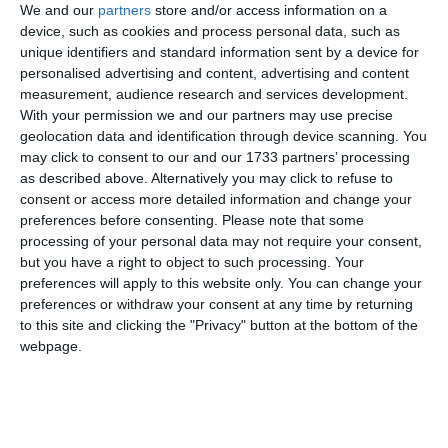
We and our
partners
store and/or access information on a
În același timp, fiul cel mare, Gabriel Ticamiși, a coborât din
device, such as cookies and process personal data, such as
mașină în încercarea disperată de a-și salva tatăl din mâinile
unique identifiers and standard information sent by a device for
personalised advertising and content, advertising and content
atacatorului. El a fost însă interceptat de cel de-al doilea
measurement, audience research and services development.
agresor, Ionuț Alexandru Dobriță, care l-a lovit puternic în
With your permission we and our partners may use precise
zona capului, provocându-i leziuni traumatice. Întregul
geolocation data and identification through device scanning. You
măcel s-a desfășurat sub privirile fratelui mai mic, un copil
may click to consent to our and our 1733 partners’ processing
de doar 13 ani, care a asistat din mașină, complet îngrozit, la
as described above. Alternatively you may click to refuse to
desfigurarea tatălui său.
consent or access more detailed information and change your
preferences before consenting.
Please note that some
Sentința dură a Judecătoriei: Închisoare cu executare și
processing of your personal data may not require your consent,
daune record
but you have a right to object to such processing. Your
preferences will apply to this website only. You can change your
În faza de fond a procesului, derulată la Judecătoria
preferences or withdraw your consent at any time by returning
Constanța, inculpații au încercat să se apere susținând că au
to this site and clicking the "Privacy" button at the bottom of the
fost provocați, că s-au aflat în „legitimă apărare” sau că
webpage.
evenimentul a fost doar o „îmbrânceală colectivă”.
Magistrații au demontat complet aceste argumente,
stipulând în motivare că cei doi membri ai familiei Dobriță
au sosit la locul faptei direct „montați pentru bătaie” și au