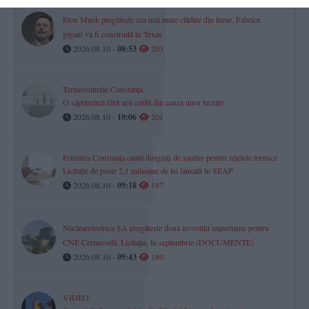
Elon Musk pregătește cea mai mare clădire din lume. Fabrica
gigant va fi construită în Texas
2026.08.10 -
08:53
203
Termocentrale Constanța
O săptămână fără apă caldă din cauza unor lucrări
2026.08.10 -
10:06
201
Primăria Constanța caută diriginți de șantier pentru rețelele termice
Licitație de peste 2,1 milioane de lei lansată în SEAP
2026.08.10 -
09:18
187
Nuclearelectrica SA pregătește două investiții importante pentru
CNE Cernavodă. Licitația, în septembrie (DOCUMENTE)
2026.08.10 -
09:43
180
VIDEO