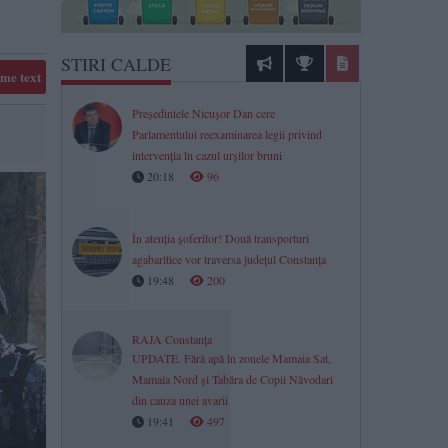
STIRI CALDE
me text
Președintele Nicușor Dan cere
Parlamentului reexaminarea legii privind
intervenția în cazul urșilor bruni
20:18
96
În atenția șoferilor! Două transporturi
agabaritice vor traversa județul Constanța
19:48
200
RAJA Constanța
UPDATE. Fără apă în zonele Mamaia Sat,
Mamaia Nord și Tabăra de Copii Năvodari
din cauza unei avarii
19:41
497