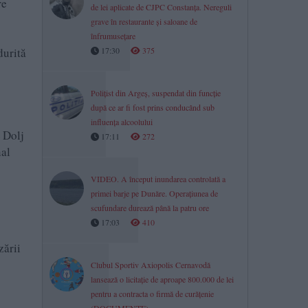
re
de lei aplicate de CJPC Constanța. Nereguli
grave în restaurante și saloane de
înfrumusețare
17:30
375
durită
Polițist din Argeș, suspendat din funcție
după ce ar fi fost prins conducând sub
influența alcoolului
E Dolj
17:11
272
nal
VIDEO. A început inundarea controlată a
primei barje pe Dunăre. Operațiunea de
scufundare durează până la patru ore
17:03
410
zării
Clubul Sportiv Axiopolis Cernavodă
lansează o licitație de aproape 800.000 de lei
pentru a contracta o firmă de curățenie