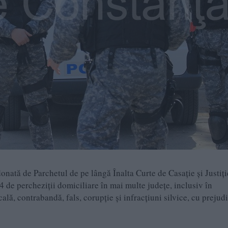
nată de Parchetul de pe lângă Înalta Curte de Casație și Justiți
4 de percheziții domiciliare în mai multe județe, inclusiv în
ă, contrabandă, fals, corupție și infracțiuni silvice, cu prejudi