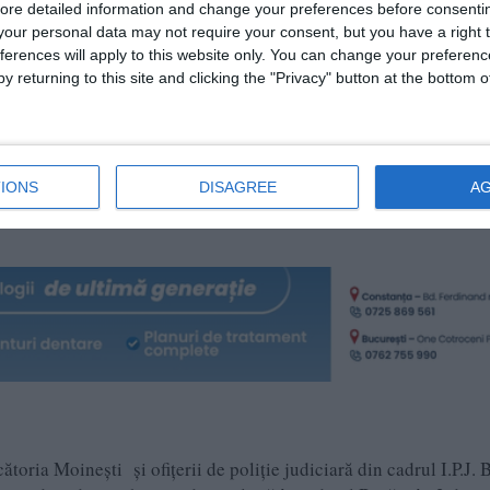
ore detailed information and change your preferences before consenti
osar penal privind infracțiuni de tăiere, fără drept, de arbori şi 
our personal data may not require your consent, but you have a right t
ferences will apply to this website only. You can change your preferen
y returning to this site and clicking the "Privacy" button at the bottom
rioada 11.12.2025-19.12.2025, în cadrul unui caton silvic aparţ
ajistice au fost identificaţi numeroşi arbori tăiaţi fără drept,
tatului. În urma controalelor efectuate de lucrătorii silvici, au f
tăieri ilegale de arbori din speciile molid, brad şi fag, precum şi
IONS
DISAGREE
A
eleiaşi unităţi de producţie, rezultând un total de 201 arbori tăiaţ
toria Moineşti și ofițerii de poliție judiciară din cadrul I.P.J. 