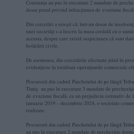
Constanța au pus în executare 2 mandate de perchez
dosar penal privind infracțiunea de evaziune fiscal
Din cercetări a reieșit că, într-un dosar de insolven
unei societăți s-a înscris la masa credală cu o sumă 
aceasta, despre care există suspiciunea că sunt dat
hotărârii civile.
De asemenea, din cercetările efectuate până în prez
evidențieze în totalitate operațiunile comerciale ef
Procurorii din cadrul Parchetului de pe lângă Tribun
Timiș au pus în executare 3 mandate de percheziție 
de evaziune fiscală, cu un prejudiciu estimativ de 
ianuarie 2019 – decembrie 2024, o societate comerci
realizate.
Procurorii din cadrul Parchetului de pe lângă Tribu
au pus în executare 2 mandate de percheziție domici