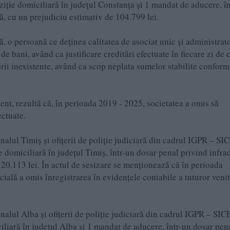
iție domiciliară în județul Constanța și 1 mandat de aducere, î
ă, cu un prejudiciu estimativ de 104.799 lei.
ță, o persoană ce deținea calitatea de asociat unic și administrato
de bani, având ca justificare creditări efectuate în fiecare zi de 
orii inexistente, având ca scop neplata sumelor stabilite conform
ent, rezultă că, în perioada 2019 - 2025, societatea a omis să
ectuate.
alul Timiș și ofițerii de poliție judiciară din cadrul IGPR – SI
domiciliară în județul Timiș, într-un dosar penal privind infra
120.113 lei. În actul de sesizare se menționează că în perioada
ală a omis înregistrarea în evidențele contabile a tuturor venit
nalul Alba și ofițerii de poliție judiciară din cadrul IGPR – SIC
liară în județul Alba și 1 mandat de aducere, într-un dosar pen