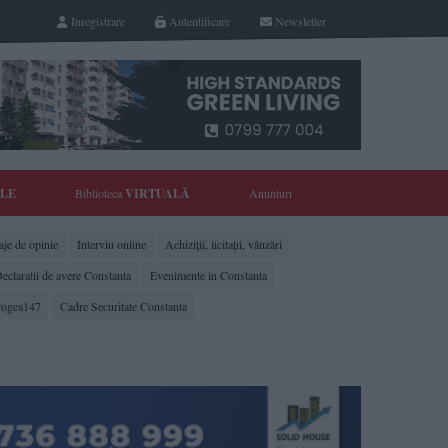
Inregistrare
Autentificare
Newsletter
YLE
Biblioteca
VIRTUALĂ
Anunturi
je de opinie
Interviu online
Achiziții, licitații, vânzări
eclaratii de avere Constanta
Evenimente in Constanta
rogea147
Cadre Securitate Constanta