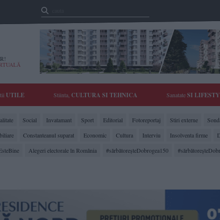
R!
IRTUALĂ
tii
UTILE
Stiinta,
CULTURA SI TEHNICA
Sanatate
SI LIFEST
litate
Social
Invatamant
Sport
Editorial
Fotoreportaj
Stiri externe
Sonda
biliare
Constanteanul suparat
Economic
Cultura
Interviu
Insolventa firme
D
EsteBine
Alegeri electorale în România
#sărbătoreşteDobrogea150
#sărbătoreşteDob