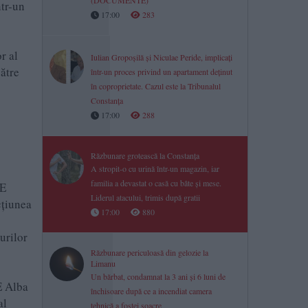
(DOCUMENTE)
ntr-un
17:00
283
r al
Iulian Gropoșilă și Niculae Peride, implicați
către
într-un proces privind un apartament deținut
în coproprietate. Cazul este la Tribunalul
Constanța
17:00
288
Răzbunare grotească la Constanța
A stropit-o cu urină într-un magazin, iar
familia a devastat o casă cu bâte și mese.
CE
Liderul atacului, trimis după gratii
cțiunea
17:00
880
urilor
Răzbunare periculoasă din gelozie la
Limanu
Un bărbat, condamnat la 3 ani și 6 luni de
E Alba
închisoare după ce a incendiat camera
al
tehnică a fostei soacre