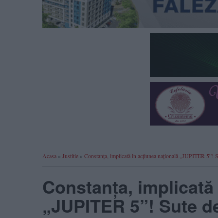
Acasa
»
Justitie
»
Constanța, implicată în acțiunea națională „JUPITER 5”! Su
Constanța, implicată 
„JUPITER 5”! Sute de