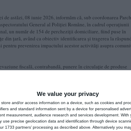
lei de astăzi, 08 iunie 2026, informăm că, sub coordonarea Parch
Inspectoratului General al Poliției Române, în cadrul operațiunii
al, un număr de ­­154 de percheziții domiciliare, fiind puse în
 din țară, având ca obiectiv identificarea și tragerea la răspun
și pentru prevenirea impactului acestor activități asupra comunit
 evaziune fiscală, contrabandă, punere în circulație de produse
 fals, fals în declaraţii, obţinere ilegală de fonduri, stopaj la su
upra unui minor, proxenetism, infracțiuni de spălare de bani,
 armelor și munițiilor, contrabandă calificată, braconaj și uz de 
We value your privacy
store and/or access information on a device, such as cookies and pro
ifiers and standard information sent by a device for personalised adver
tent measurement, audience research and services development.
With 
 use precise geolocation data and identification through device scanni
Curte de Casaţie şi Justiţie - Secţia de urmărire penală și ofițer
ur 1733 partners’ processing as described above. Alternatively you may 
iul Ordine Publică – B.P.F.F.P. au pus în executare 9 mandate de