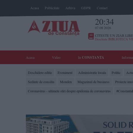
Acasa
Publicitate
Arhiva
GDPR
Contact
20:34
07 08 2026
CITESTE UN ZIAR LIBE
Deschide BIBLIOTECA V
Acasa
Video
In
CONSTANTA
Informa
Deschidere editie
Eveniment
Administratie locala
Politic
Actua
Sedinte de consiliu
Monden
Magazinul de business
Proiecte imo
Coronavirus - ultimele stiri despre epidemia de coronavirus
#Constanta