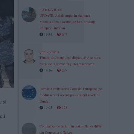
FOTO+VIDEO
UPDATE. Asfalt surpat în stațiunea
Mamaia după o avarie RAJA Constanța.
Pompierii intervin
19:34
647
Știri România
Tânără, de 26 ani, dată dispărută! Aceasta a
plecat de la domiciliu și n-a mai revenit
19:16
237
România emite alertă Comisiei Europene, pe
fondul secetei severe și al scăderii nivelului
e și
Dunării
19:05
178
cii
Cod galben de furtuni în mai multe localități
din Constanța și Tulcea