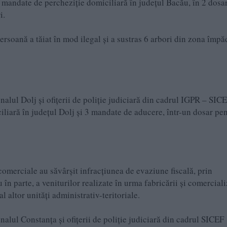
 mandate de percheziție domiciliară în județul Bacău, în 2 dosa
i.
 persoană a tăiat în mod ilegal şi a sustras 6 arbori din zona împă
alul Dolj și ofițerii de poliție judiciară din cadrul IGPR – SIC
liară în județul Dolj și 3 mandate de aducere, într-un dosar pe
i comerciale au săvârșit infracțiunea de evaziune fiscală, prin
 în parte, a veniturilor realizate în urma fabricării și comerciali
al altor unități administrativ-teritoriale.
alul Constanța și ofițerii de poliție judiciară din cadrul SICEF