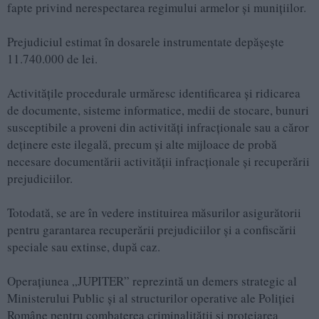
fapte privind nerespectarea regimului armelor și munițiilor.
Prejudiciul estimat în dosarele instrumentate depășește
11.740.000 de lei.
Activitățile procedurale urmăresc identificarea și ridicarea
de documente, sisteme informatice, medii de stocare, bunuri
susceptibile a proveni din activități infracționale sau a căror
deținere este ilegală, precum și alte mijloace de probă
necesare documentării activității infracționale și recuperării
prejudiciilor.
Totodată, se are în vedere instituirea măsurilor asigurătorii
pentru garantarea recuperării prejudiciilor și a confiscării
speciale sau extinse, după caz.
Operațiunea „JUPITER” reprezintă un demers strategic al
Ministerului Public și al structurilor operative ale Poliției
Române pentru combaterea criminalității și protejarea