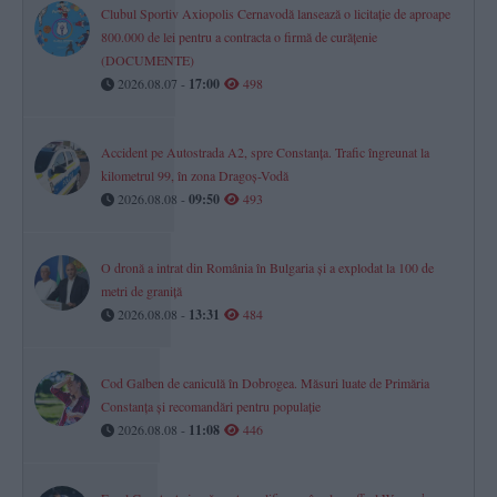
Clubul Sportiv Axiopolis Cernavodă lansează o licitație de aproape
800.000 de lei pentru a contracta o firmă de curățenie
(DOCUMENTE)
2026.08.07 -
17:00
498
Accident pe Autostrada A2, spre Constanța. Trafic îngreunat la
kilometrul 99, în zona Dragoș-Vodă
2026.08.08 -
09:50
493
O dronă a intrat din România în Bulgaria și a explodat la 100 de
metri de graniță
2026.08.08 -
13:31
484
Cod Galben de caniculă în Dobrogea. Măsuri luate de Primăria
Constanța și recomandări pentru populație
2026.08.08 -
11:08
446