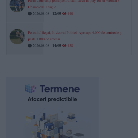
Farul Constanța joacă pentru calificarea în play-off-ul Womenʼs
Champions League
2026.08.08 -
12:00
440
Pescuitul ilegal, în vizorul Poliției. Aproape 4.000 de controale și
peste 1.000 de amenzi
2026.08.08 -
14:00
438