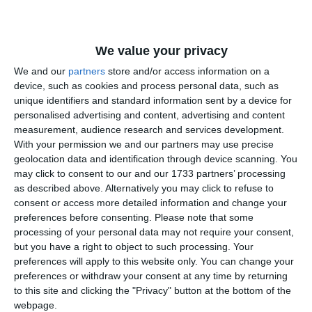
We value your privacy
Vom continua să oferim detalii pe parcursul desfășurării
operațiunii, în vederea asigurării transparenței și informării
We and our
partners
store and/or access information on a
publicului despre evoluția acțiunilor întreprinse.
device, such as cookies and process personal data, such as
unique identifiers and standard information sent by a device for
personalised advertising and content, advertising and content
Precizăm că percheziţia domiciliară este un procedeu
measurement, audience research and services development.
probatoriu reglementat de Codul de procedură penală, în
With your permission we and our partners may use precise
vederea descoperirii și strângerii probelor necesare
geolocation data and identification through device scanning. You
soluţionării cauzei, care nu poate, în nicio situaţie, să
may click to consent to our and our 1733 partners’ processing
înfrângă principiul prezumţiei de nevinovăţie.
as described above. Alternatively you may click to refuse to
consent or access more detailed information and change your
preferences before consenting.
Please note that some
processing of your personal data may not require your consent,
but you have a right to object to such processing. Your
preferences will apply to this website only. You can change your
Citește și:
preferences or withdraw your consent at any time by returning
to this site and clicking the "Privacy" button at the bottom of the
webpage.