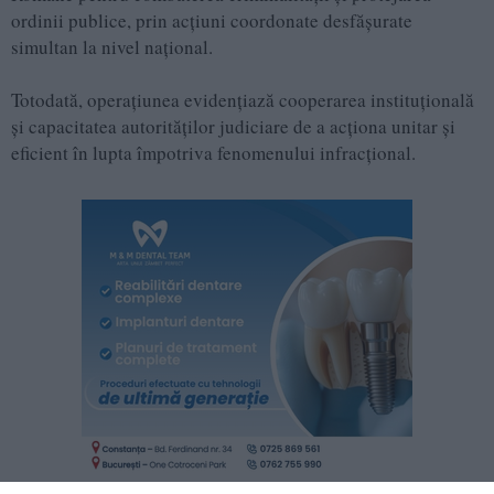
ordinii publice, prin acțiuni coordonate desfășurate
simultan la nivel național.
Totodată, operațiunea evidențiază cooperarea instituțională
și capacitatea autorităților judiciare de a acționa unitar și
eficient în lupta împotriva fenomenului infracțional.