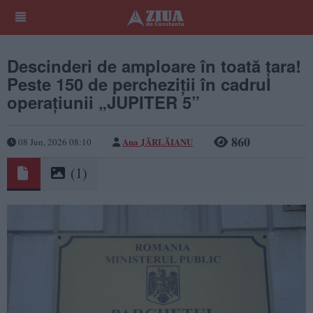
Descinderi de amploare în toată țara!
Peste 150 de percheziții în cadrul
operațiunii „JUPITER 5”
860
Ana JĂRLĂIANU
08 Jun, 2026 08:10
(1)