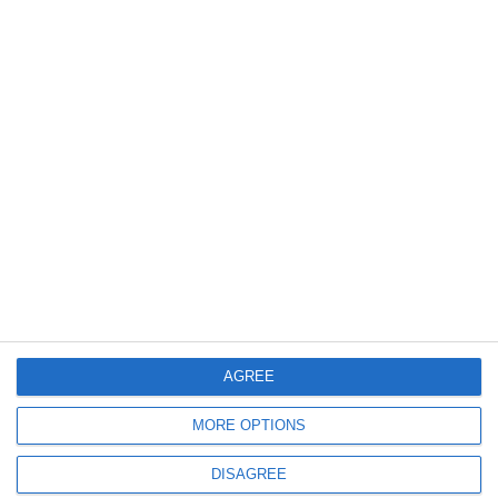
464
11 Jun, 2026 12:03
PÎCCJ
Bărbat trimis în instanță după ce ar fi incitat la violență împotriva
magistraților pe Facebook
406
11 Jun, 2026 10:22
Doi inculpați, propuși pentru arestare preventivă după un incident violent
în care o autospecială de poliție a fost lovită intenționat în județul Suceava
AGREE
MORE OPTIONS
DISAGREE