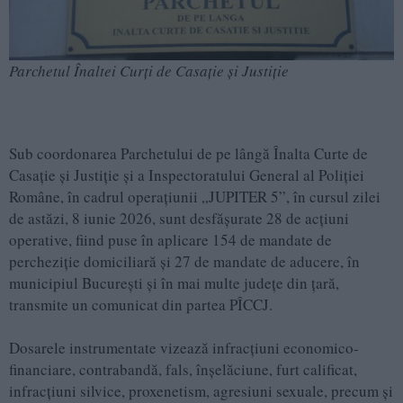
Parchetul Înaltei Curți de Casație și Justiție
Sub coordonarea Parchetului de pe lângă Înalta Curte de
Casație și Justiție și a Inspectoratului General al Poliției
Române, în cadrul operațiunii „JUPITER 5”, în cursul zilei
de astăzi, 8 iunie 2026, sunt desfășurate 28 de acțiuni
operative, fiind puse în aplicare 154 de mandate de
percheziție domiciliară și 27 de mandate de aducere, în
municipiul București și în mai multe județe din țară,
transmite un comunicat din partea PÎCCJ.
Dosarele instrumentate vizează infracțiuni economico-
financiare, contrabandă, fals, înșelăciune, furt calificat,
infracțiuni silvice, proxenetism, agresiuni sexuale, precum și