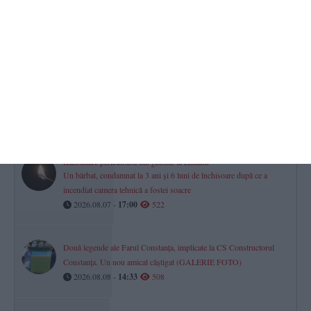
Ștefan din Constanța, vizată într-un dosar privind deșeurile.
Instanța a dispus o măsură preventivă
2026.08.08 -
09:22
577
Iulian Gropoșilă și Niculae Peride, implicați într-un proces privind
un apartament deținut în coproprietate. Cazul este la Tribunalul
Constanța
2026.08.07 -
17:00
525
Răzbunare periculoasă din gelozie la Limanu
Un bărbat, condamnat la 3 ani și 6 luni de închisoare după ce a
incendiat camera tehnică a fostei soacre
2026.08.07 -
17:00
522
Două legende ale Farul Constanța, implicate la CS Constructorul
Constanța. Un nou amical câștigat (GALERIE FOTO)
2026.08.08 -
14:33
508