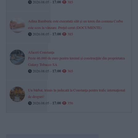
2026.08.05 -
17:00
385
Adina Bamburic este executată silit și un teren din comuna Corbu
este scos la vânzare. Prețul cerut (DOCUMENTE)
2026.08.05 -
17:00
385
Afaceri Constanța
Peste 46.000 de euro pentru terenul și construcțiile din proprietatea
Galaxy Tobacco SA
2026.08.05 -
17:00
365
Un bărbat, trimis în judecată la Constanța pentru trafic internațional
de droguri!
2026.08.05 -
17:00
356