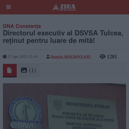
DNA Constanța
Directorul executiv al DSVSA Tulcea,
reținut pentru luare de mită!
1281
Daniela MOLDOVEANU
17 Apr, 2025 12:10
(1)