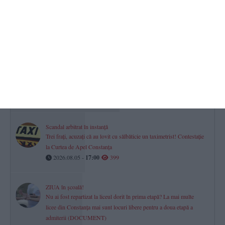
A jucat și la Farul Constanța
Sandu Culeafă, socru mic! Fiica sa, Vanessa Carolinne, fostă
campioană la gimnastică, s-a căsătorit (GALERIE FOTO)
2026.08.05 -
17:00
1096
Gimnastică ritmică. CSS1 Constanța
Cristina Halep, nepoată a Simonei Halep, medaliată la Naționale și
calificată la Cupa României
2026.08.05 -
17:00
585
Scandal arbitrat în instanță
Trei frați, acuzați că au lovit cu sălbăticie un taximetrist! Contestație
la Curtea de Apel Constanța
2026.08.05 -
17:00
399
ZIUA în școală!
Nu ai fost repartizat la liceul dorit în prima etapă? La mai multe
licee din Constanța mai sunt locuri libere pentru a doua etapă a
admiterii (DOCUMENT)