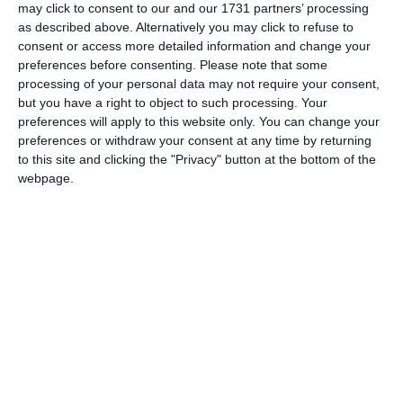
may click to consent to our and our 1731 partners’ processing
practici privind relația sistemului judiciar cu mass
as described above. Alternatively you may click to refuse to
media, aprobat prin Hotărârea Plenului Consiliului
consent or access more detailed information and change your
Superior al Magistraturii nr. 197/2019“ - conform
preferences before consenting.
Please note that some
DNA
processing of your personal data may not require your consent,
but you have a right to object to such processing. Your
preferences will apply to this website only. You can change your
Citește și:
preferences or withdraw your consent at any time by returning
to this site and clicking the "Privacy" button at the bottom of the
Managerul de operaţiuni responsabil de curieri al unei
webpage.
firme de livrări, acuzat de luare de mită. Alături de
acesta, cercetat încă un inculpat
Adaugă-ne ca sursă în Google
Urmărește-ne pe Google News
Urmărește-ne pe Whatsapp
Ti-a placut articolul?