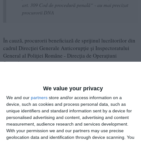
art. 309 Cod de procedură penală“ - au mai precizat
procurorii DNA
În cauză, procurorii beneficiază de sprijinul lucrătorilor din
cadrul Direcției Generale Anticorupție și Inspectoratului
General al Poliției Române - Direcția de Operațiuni
Speciale.
Facem precizarea că punerea în mișcare a acțiunii
penale este o etapă a procesului penal reglementată de
We value your privacy
Codul de procedură penală, având ca scop crearea
We and our
partners
store and/or access information on a
cadrului procesual de administrare a probatoriului,
device, such as cookies and process personal data, such as
activitate care nu poate, în nici o situație, să înfrângă
unique identifiers and standard information sent by a device for
principiul prezumției de nevinovăție.
personalised advertising and content, advertising and content
measurement, audience research and services development.
Menționăm că prezentul comunicat a fost întocmit în
With your permission we and our partners may use precise
conformitate cu art. 28 alin. 4 din Ghidul de bune
geolocation data and identification through device scanning. You