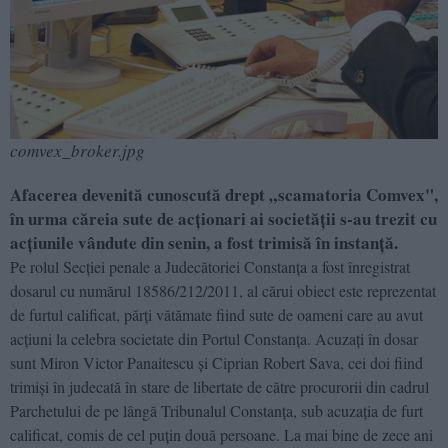
comvex_broker.jpg
Afacerea devenită cunoscută drept „scamatoria Comvex",
în urma căreia sute de acţionari ai societăţii s-au trezit cu
acţiunile vândute din senin, a fost trimisă în instanţă.
Pe rolul Secţiei penale a Judecătoriei Constanţa a fost înregistrat
dosarul cu numărul 18586/212/2011, al cărui obiect este reprezentat
de furtul calificat, părţi vătămate fiind sute de oameni care au avut
acţiuni la celebra societate din Portul Constanţa. Acuzaţi în dosar
sunt Miron Victor Panaitescu şi Ciprian Robert Sava, cei doi fiind
trimişi în judecată în stare de libertate de către procurorii din cadrul
Parchetului de pe lângă Tribunalul Constanţa, sub acuzaţia de furt
calificat, comis de cel puţin două persoane. La mai bine de zece ani