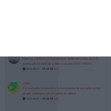
intervenție la limită-„Dacă vezi că nu te ții bine pe picioare, stai pe
nisip“
2026.08.07 -
14:01
538
Două medicamente cunoscute, retrase preventiv din farmacii.
ANMDMR face verificări
2026.08.07 -
13:22
452
Sănătate Constanța
Legea nr. 166/2026 a fost promulgată. Închisoare pentru atacurile
asupra cadrelor medicale și liber la angajări (DOCUMENT)
2026.08.07 -
10:19
432
ANM
Cod portocaliu de caniculă și furtuni puternice în mai multe regiuni
ale țării. Dobrogea, sub cod galben de căldură
2026.08.07 -
10:38
424