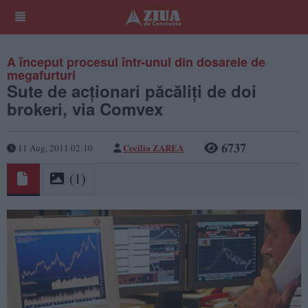
A început procesul într-unul din dosarele de
megafurturi
Sute de acţionari păcăliţi de doi
brokeri, via Comvex
6737
Cecilia ZAREA
11 Aug, 2011 02:10
(1)