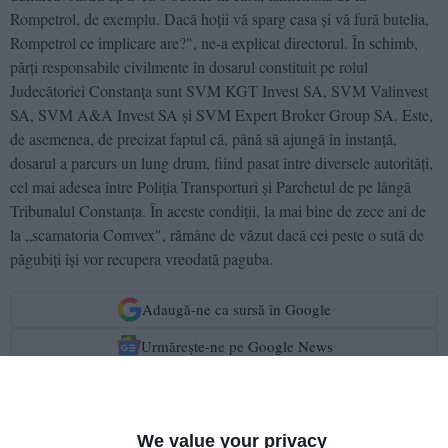
Rompetrol, de exemplu. Dacă hoţii vă sparg casa şi vă fură butelia,
Rompetrol ce implicare are?", ne-a explicat directorul. În schimb,
părţi responsabile civilmente în dosarul constituit pe rolul
Judecătoriei Constanţa sunt SVM KGT Invest SA, SVM Valinvest
SA, SVM A&A Invest SA şi SVM Expert Broker Group SA. Este,
de asemenea, de precizat faptul că, până să ajungă în instanţă,
dosarul a parcurs un lung drum, fiind pasat între diversele autorităţi,
cel mai adesea între Poliţia Transporturi şi Parchetul de pe lângă
Tribunalul Constanţa. În aceste condiţii, la mai bine de zece ani de
la „scamatoria Comvex", rămâne de văzut dacă cei peste o sută de
păgubiţi îşi vor recupera vreodată paguba.
Adaugă-ne ca sursă în Google
Urmărește-ne pe Google News
Urmărește-ne pe Whatsapp
We value your privacy