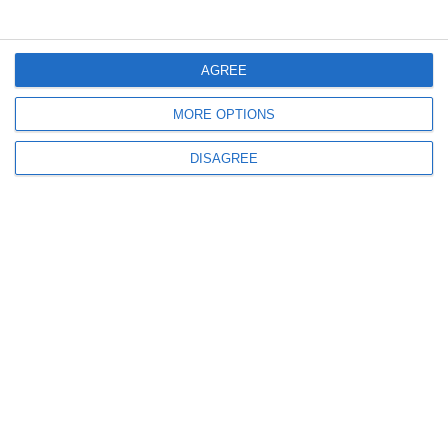
AGREE
MORE OPTIONS
631
13 May, 2026 10:06
DISAGREE
UPDATE. Justiție Constanța
Decizia de majorare a capitalului social al CN APM Constanța SA, atacată
în instanță de Fondul Proprietatea SA. Pronunțare amânată la Tribunalul
Constanța
745
28 Apr, 2026 11:13
Justiție Constanța