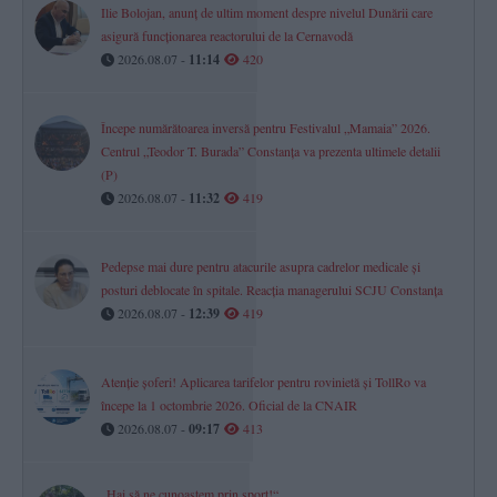
Ilie Bolojan, anunț de ultim moment despre nivelul Dunării care
asigură funcționarea reactorului de la Cernavodă
2026.08.07 -
11:14
420
Începe numărătoarea inversă pentru Festivalul „Mamaia” 2026.
Centrul „Teodor T. Burada” Constanța va prezenta ultimele detalii
(P)
2026.08.07 -
11:32
419
Pedepse mai dure pentru atacurile asupra cadrelor medicale și
posturi deblocate în spitale. Reacția managerului SCJU Constanța
2026.08.07 -
12:39
419
Atenție șoferi! Aplicarea tarifelor pentru rovinietă și TollRo va
începe la 1 octombrie 2026. Oficial de la CNAIR
2026.08.07 -
09:17
413
„Hai să ne cunoaștem prin sport!“