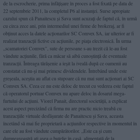
de la escrocherie, prima înfăţişare în proces a fost fixată pe data de
22 septembrie 2011, la completul P6 al instanţei. Surse apropiate
cazului spun că Panaitescu şi Sava sunt acuzaţi de faptul că, în urmă
cu circa zece ani, prin intermediul unei firme de brokeraj, ar fi
obţinut acces la datele acţionarilor SC Comvex SA, iar ulterior ar fi
realizat tranzacţii fictive cu acţiunile, pe piaţa electronică. În urma
„scamatoriei Comvex", sute de persoane s-au trezit că le-au fost
vândute acţiunile, fără ca măcar să aibă cunoştinţă de eventuale
tranzacţii. Întreaga tărăşenie a ieşit la iveală după ce oamenii au
constatat că nu-şi mai primesc dividendele. Întrebând unde este
greşeala, aceştia au aflat cu stupoare că nu mai sunt acţionari ai SC
Comvex SA. Ceea ce nu este deloc de trecut cu vederea este faptul
că operatorul portuar Comvex nu apare deloc în dosarul mega-
furtului de acţiuni. Viorel Panait, directorul societăţii, a explicat
acest aspect precizând că firma nu are practic nicio treabă cu
tranzacţiile virtuale desfăşurate de Panaitescu şi Sava, aceasta
încetând să mai fie proprietară a acţiunilor respective în momentul în
care ele au fost vândute cumpărătorilor. „Este ca şi cum
dumneavoastră aţi avea o butelie în casă, alimentată de la