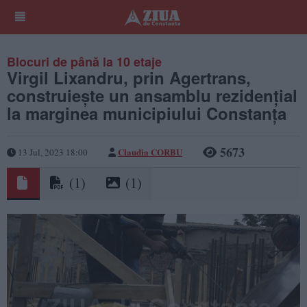
Blocuri de până la 10 etaje
Virgil Lixandru, prin Agertrans,
construiește un ansamblu rezidențial
la marginea municipiului Constanța
5673
Claudia CORBU
13 Jul, 2023 18:00
(1)
(1)