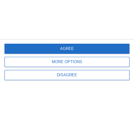
716
31 Mar, 2026 11:38
Expansiune imobiliară pe malul lacului Siutghiol
De Silva și Euro Vial Residence investesc în infrastructura rutieră din
Ovidiu
AGREE
MORE OPTIONS
DISAGREE
1849
26 Mar, 2026 16:03
Extindere masivă în sud-vestul Constanței
Un nou cartier „Smart Green” pe 4,8 hectare, aprobat după un scandal cu
„microfoane tăiate” în CLM