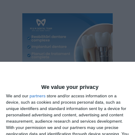
We value your privacy
We and our
partners
store and/or access information on a
device, such as cookies and process personal data, such as
unique identifiers and standard information sent by a device for
Alte investiții
personalised advertising and content, advertising and content
measurement, audience research and services development.
With your permission we and our partners may use precise
Prin CU 2809 din data de 15 septembrie 2021, Agertrans
geolocation data and identification through device scanning. You