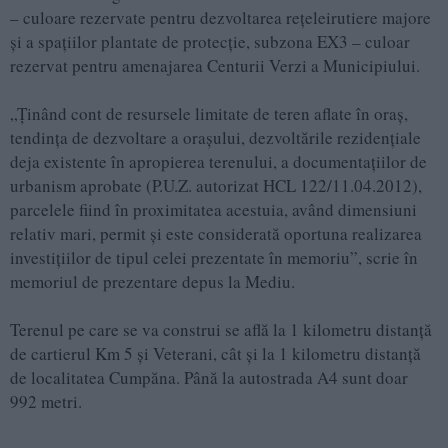
– culoare rezervate pentru dezvoltarea rețeleirutiere majore
și a spațiilor plantate de protecție, subzona EX3 – culoar
rezervat pentru amenajarea Centurii Verzi a Municipiului.
„Ținând cont de resursele limitate de teren aflate în oraș,
tendința de dezvoltare a orașului, dezvoltările rezidențiale
deja existente în apropierea terenului, a documentațiilor de
urbanism aprobate (P.U.Z. autorizat HCL 122/11.04.2012),
parcelele fiind în proximitatea acestuia, având dimensiuni
relativ mari, permit și este considerată oportuna realizarea
investițiilor de tipul celei prezentate în memoriu”, scrie în
memoriul de prezentare depus la Mediu.
Terenul pe care se va construi se află la 1 kilometru distanță
de cartierul Km 5 și Veterani, cât și la 1 kilometru distanță
de localitatea Cumpăna. Până la autostrada A4 sunt doar
992 metri.