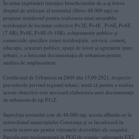
În urma exprimării intenției beneficiarului de a-și folosi
dreptul de utilizare al terenului (Slot= 48 000 mp) se
propune următorul pentru realizarea unui ansamblu
rezidențial de locuințe colective P+2E, P+4E , P+6E, P+6E
(7-8R), P+8E, P+8E (9-10R), echipamente publice și
comerciale specifice zonei rezidențiale, servicii, comerț,
educație, scuaruri publice, spații de loisir și agrement (parc
urban), s-a întocmit documentația de urbanism pentru
analiza de amplasament.
Certificatul de Urbanism nr.2809 din 15.09.2021, respectiv
prevederile privind regimul tehnic, arată că pentru a realiza
aceste obiective este necesară elaborarea unei documentații
de urbanism de tip P.U.Z.
Suprafața terenului este de 48.000 mp, acesta aflându-se în
extravilanul municipiului Constanța și se încadrează în
zonele rezervate pentru viitoarele dezvoltări ale orașului.
Parcela este reglementată în PUG de zonele: subzonele EX2