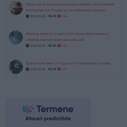
Termen nou în dosarul privind anularea Hotărârii AGA la Romned
Port Operator SA. Dosarul, pe rolul Tribunalului Constanța
2026.08.06 -
08:30
144
Horoscop pentru joi, 6 august 2026. Oportunități financiare și
schimbări importante pentru mai multe zodii​
2026.08.06 -
08:40
142
Egal în meciul dintre CS Agigea și CS Constructorul Constanța
2026.08.06 -
09:10
132