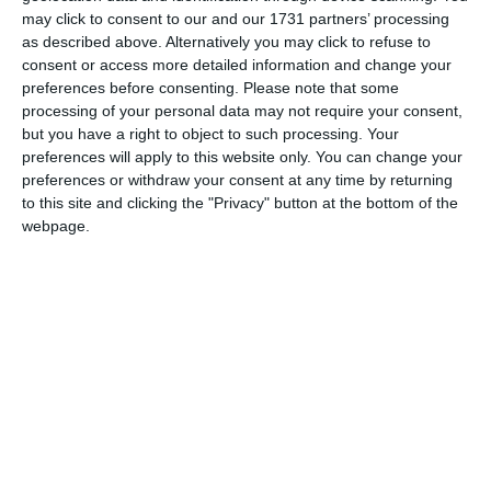
SRL, prin Nelu Voicilă, dorește elaborarea unui PUZ pentru
may click to consent to our and our 1731 partners’ processing
introducere în intravilan a terenului parcela A1080/3 și
as described above. Alternatively you may click to refuse to
construire ansamblu rezidențial de locuințe colective P+4E,
consent or access more detailed information and change your
preferences before consenting.
Please note that some
P+6E ȘI P+8E, echipamente publice și comerciale specific
processing of your personal data may not require your consent,
zonei rezidențiale, serivcii, comerț, scuaruri publice, spații
but you have a right to object to such processing. Your
de loisir și agreement (parc urban). Valabilitatea
preferences will apply to this website only. You can change your
documentului este de 24 de luni.
preferences or withdraw your consent at any time by returning
to this site and clicking the "Privacy" button at the bottom of the
webpage.
Euro Vial Residence SRL
Pe 28 octombrie 2020,
a obținut
de la primăria Constanța și autorizația de construire pentru
ansamblul turistic pe care îl ridică pe în stațiunea Mamaia.
Autorizație de construcție pentru modificarea proiectului
imobiliar, prin supraetajare cu încă un nivel, o singură dată,
în suprafață de maximum 20%.