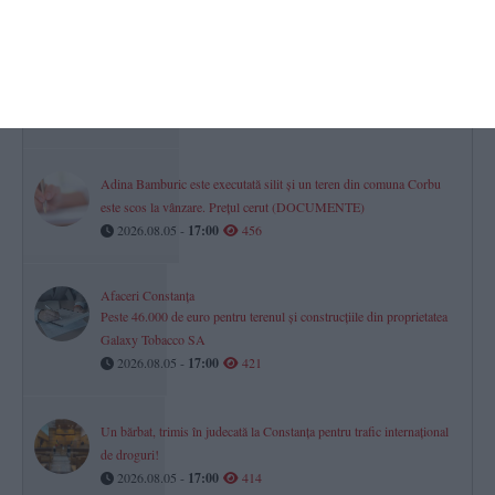
ZIUA în școală!
Nu ai fost repartizat la liceul dorit în prima etapă? La mai multe
licee din Constanța mai sunt locuri libere pentru a doua etapă a
admiterii (DOCUMENT)
2026.08.05 -
17:00
456
Adina Bamburic este executată silit și un teren din comuna Corbu
este scos la vânzare. Prețul cerut (DOCUMENTE)
2026.08.05 -
17:00
456
Afaceri Constanța
Peste 46.000 de euro pentru terenul și construcțiile din proprietatea
Galaxy Tobacco SA
2026.08.05 -
17:00
421
Un bărbat, trimis în judecată la Constanța pentru trafic internațional
de droguri!
2026.08.05 -
17:00
414