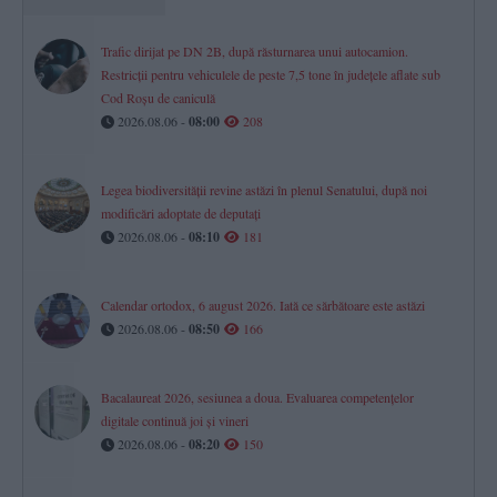
Trafic dirijat pe DN 2B, după răsturnarea unui autocamion.
Restricții pentru vehiculele de peste 7,5 tone în județele aflate sub
Cod Roșu de caniculă
2026.08.06 -
08:00
208
Legea biodiversității revine astăzi în plenul Senatului, după noi
modificări adoptate de deputați
2026.08.06 -
08:10
181
Calendar ortodox, 6 august 2026. Iată ce sărbătoare este astăzi
2026.08.06 -
08:50
166
Bacalaureat 2026, sesiunea a doua. Evaluarea competențelor
digitale continuă joi și vineri
2026.08.06 -
08:20
150