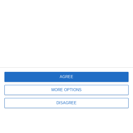
4417
28 Sep, 2020 16:06
LIVE TEXT #alegerilocale2020
Conferința de presă la PNL Constanța, după câștigarea alegerilor locale
AGREE
MORE OPTIONS
DISAGREE
3233
28 Sep, 2020 12:51
#alegerilocale2020