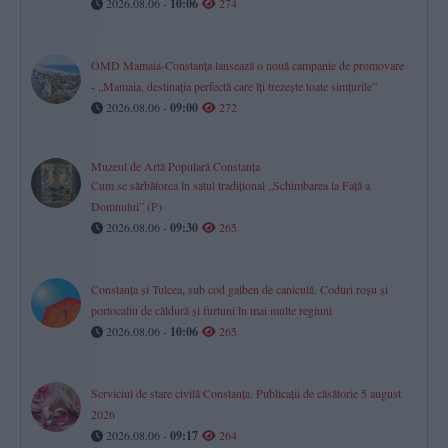
2026.08.06 -
10:06
274
OMD Mamaia-Constanța lansează o nouă campanie de promovare
- „Mamaia, destinația perfectă care îți trezește toate simțurile”
2026.08.06 -
09:00
272
Muzeul de Artă Populară Constanța
Cum se sărbătorea în satul tradițional „Schimbarea la Față a
Domnului” (P)
2026.08.06 -
09:30
265
Constanța și Tulcea, sub cod galben de caniculă. Coduri roșu și
portocaliu de căldură și furtuni în mai multe regiuni
2026.08.06 -
10:06
265
Serviciul de stare civilă Constanţa. Publicaţii de căsătorie 5 august
2026
2026.08.06 -
09:17
264