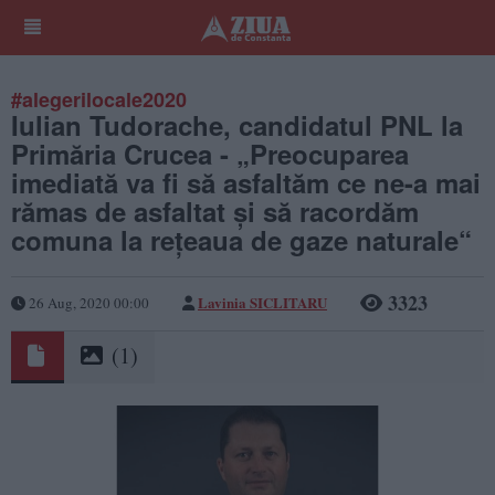
#alegerilocale2020
Iulian Tudorache, candidatul PNL la
Primăria Crucea - „Preocuparea
imediată va fi să asfaltăm ce ne-a mai
rămas de asfaltat și să racordăm
comuna la rețeaua de gaze naturale“
3323
Lavinia SICLITARU
26 Aug, 2020 00:00
(1)