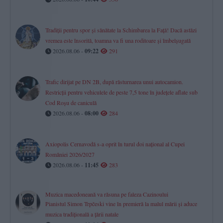
Tradiții pentru spor și sănătate la Schimbarea la Față! Dacă astăzi
vremea este însorită, toamna va fi una roditoare și îmbelșugată
2026.08.06 -
09:22
291
Trafic dirijat pe DN 2B, după răsturnarea unui autocamion.
Restricții pentru vehiculele de peste 7,5 tone în județele aflate sub
Cod Roșu de caniculă
2026.08.06 -
08:00
284
Axiopolis Cernavodă s-a oprit în turul doi național al Cupei
României 2026/2027
2026.08.06 -
11:45
283
Muzica macedoneană va răsuna pe faleza Cazinoului
Pianistul Simon Trpčeski vine în premieră la malul mării și aduce
muzica tradițională a țării natale