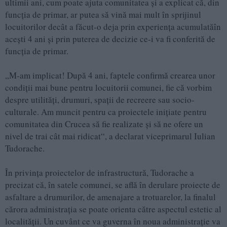
ultimii ani, cum poate ajuta comunitatea și a explicat că, din
funcția de primar, ar putea să vină mai mult în sprijinul
locuitorilor decât a făcut-o deja prin experiența acumulatăîn
acești 4 ani și prin puterea de decizie ce-i va fi conferită de
funcția de primar.
„M-am implicat! După 4 ani, faptele confirmă crearea unor
condiții mai bune pentru locuitorii comunei, fie că vorbim
despre utilități, drumuri, spații de recreere sau socio-
culturale. Am muncit pentru ca proiectele inițiate pentru
comunitatea din Crucea să fie realizate și să ne ofere un
nivel de trai cât mai ridicat“, a declarat viceprimarul Iulian
Tudorache.
În privința proiectelor de infrastructură, Tudorache a
precizat că, în satele comunei, se află în derulare proiecte de
asfaltare a drumurilor, de amenajare a trotuarelor, la finalul
cărora administrația se poate orienta către aspectul estetic al
localității. Un cuvânt ce va guverna în noua administrație va