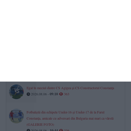
Eșec în negocierile de la CT BUS
Angajații au rămas fără Contract Colectiv de Muncă. Riscul unei
noi greve la Constanța
2026.08.06 -
11:20
390
Superliga 2026/2027
Când susține Farul Constanța meciul cu FC Argeș, din etapa a
cincea
2026.08.06 -
10:09
378
Egal în meciul dintre CS Agigea și CS Constructorul Constanța
2026.08.06 -
09:10
363
Fotbaliștii din echipele Under-16 și Under-17 de la Farul
Constanța, amicale cu adversari din Bulgaria mai mari ca vârstă
(GALERIE FOTO)
2026.08.06 -
10:44
336