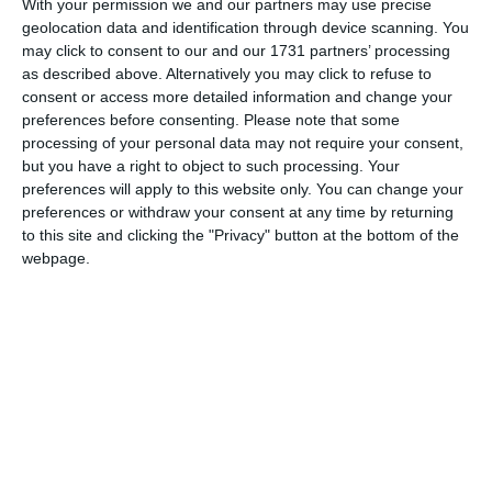
With your permission we and our partners may use precise
guvernamentali în acest sens“, a menționat Iulian
geolocation data and identification through device scanning. You
Tudorache.
may click to consent to our and our 1731 partners’ processing
as described above. Alternatively you may click to refuse to
consent or access more detailed information and change your
Alte proiecte importante pentru comunitate sunt cele
preferences before consenting.
Please note that some
privind realizarea a 6 spații multisport cu suprafață
processing of your personal data may not require your consent,
sintetică“, a completat viceprimarul. Am făcut calculele, iar
but you have a right to object to such processing. Your
acestea vor fi realizate de către firma consiliului local și
preferences will apply to this website only. You can change your
până la sfârșitul anului. Primul astfel de spațiu va fi
preferences or withdraw your consent at any time by returning
amenajat în localitatea Crucea, pe strada Bufetului, în
to this site and clicking the "Privacy" button at the bottom of the
spatele magazinului Centrocoop. Va fi un spațiu mixt, atât
webpage.
pentru cei mai mari pentru activități sportive, câtși pentru
cei mici, prin amplasarea de tobogane, leagane și alte astfel
de efecte. Spațiul este generos și ne permite acest lucru .