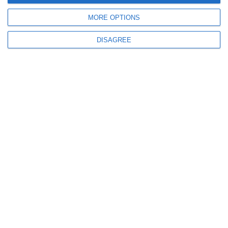
466
01 Aug, 2026 15:34
MORE OPTIONS
SURSE
Nicușor Dan, întâlniri separate cu liderii coaliției. Președintele a luat pulsul
DISAGREE
fostei coaliție
1213
01 Aug, 2026 10:28
VIDEO.Nicușor Dan, după decizia Fitch
„În ciuda zgomotului politic, România se stabilizează financiar și își
respectă jaloanele PNRR”