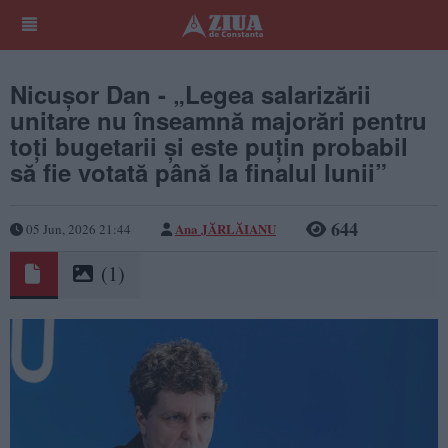
Nicușor Dan - „Legea salarizării
unitare nu înseamnă majorări pentru
toți bugetarii și este puțin probabil
să fie votată până la finalul lunii”
644
Ana JĂRLĂIANU
05 Jun, 2026 21:44
(1)