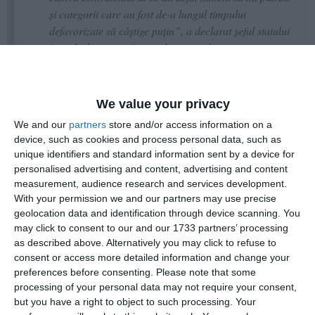
şi categorii care au fost de-a lungul timpului
defavorizate să câştige puţin”, a declarat şeful statului
în cadrul unei conferinţe de presă, după ce a
participat la Summitul UE - Balcanii de Vest în
Muntenegru.
We value your privacy
We and our
partners
store and/or access information on a
device, such as cookies and process personal data, such as
Preşedintele a remarcat detaliile care sunt dezbătute în acest
unique identifiers and standard information sent by a device for
moment pe tema legii agreate de fosta coaliţie de guvernare.
personalised advertising and content, advertising and content
measurement, audience research and services development.
„Scopul Legii salarizării n-a fost să creştem salariile
With your permission we and our partners may use precise
pentru toată lumea. Bineînţeles că sunt o grămadă de
geolocation data and identification through device scanning. You
discuţii tehnice pe sporuri care devin salarii. Sper să
may click to consent to our and our 1733 partners’ processing
ajungem, într-un mod structurat, să rezolvăm toate
as described above. Alternatively you may click to refuse to
consent or access more detailed information and change your
aceste probleme tehnice în două luni şi jumătate cât
preferences before consenting.
Please note that some
mai avem”, a spus Nicuşor Dan.
processing of your personal data may not require your consent,
but you have a right to object to such processing. Your