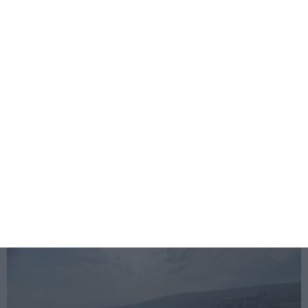
362
09 Aug, 2026 19:04
Controale ale Poliției din Constanța pentru combaterea violenței stradale și siguranță rutieră
Peste 80 de persoane legitimate
402
09 Aug, 2026 18:54
Controale în forță în stațiunea Costinești
Razie împotriva hoților și a celor care tulbură ordinea publică pe litoral