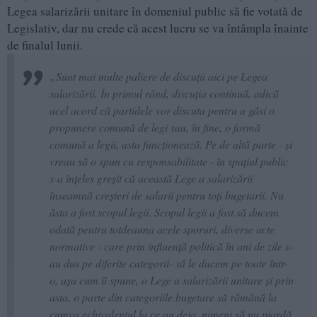
Legea salarizării unitare în domeniul public să fie votată de
Legislativ, dar nu crede că acest lucru se va întâmpla înainte
de finalul lunii.
„Sunt mai multe paliere de discuţii aici pe Legea
salarizării. În primul rând, discuţia continuă, adică
acel acord că partidele vor discuta pentru a găsi o
propunere comună de legi sau, în fine, o formă
comună a legii, asta funcţionează. Pe de altă parte - şi
vreau să o spun cu responsabilitate - în spaţiul public
s-a înţeles greşit că această Lege a salarizării
înseamnă creşteri de salarii pentru toţi bugetarii. Nu
ăsta a fost scopul legii. Scopul legii a fost să ducem
odată pentru totdeauna acele sporuri, diverse acte
normative - care prin influenţă politică în ani de zile s-
au dus pe diferite categorii- să le ducem pe toate într-
o, aşa cum îi spune, o Lege a salarizării unitare şi prin
asta, o parte din categoriile bugetare să rămână la
cumva echivalentul la ce au deja, nimeni să nu piardă