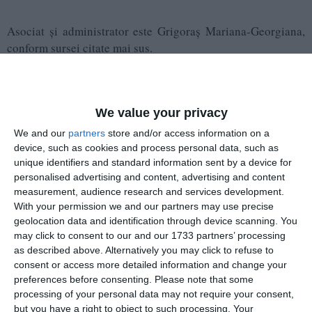
Asociat și administrator este Grigoraș Mariana-Georgiana,
conform sursei citate mai sus.
Hydro Environment Consulting SRL a câștigat 11 achiziții
directe și 21 de licitații.
We value your privacy
Despre Strizo Sintetic
We and our
partners
store and/or access information on a
device, such as cookies and process personal data, such as
unique identifiers and standard information sent by a device for
Potrivit termene.ro, firma a fost și ea fondată în 2005, are
personalised advertising and content, advertising and content
sediul social în Galați, iar obiectul de activitate este „comerț
measurement, audience research and services development.
cu ridicata al produselor chimice”.
With your permission we and our partners may use precise
geolocation data and identification through device scanning. You
Asociați cu părți egale sunt Pavel Ionel și Băcuță Marius-
may click to consent to our and our 1733 partners’ processing
Ionuț. Cei doi apar și ca administratori, conform datelor
as described above. Alternatively you may click to refuse to
furnizate de termene.ro.
consent or access more detailed information and change your
preferences before consenting.
Please note that some
processing of your personal data may not require your consent,
but you have a right to object to such processing. Your