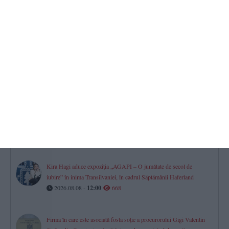
Cutremur în România, pe 8 august 2026. Ce magnitudine a avut
seismul
2026.08.08 -
08:54
729
Două legende ale Farul Constanța, implicate la CS Constructorul
Constanța. Un nou amical câștigat (GALERIE FOTO)
2026.08.08 -
14:33
729
Horoscop pentru sâmbătă, 08 august 2026. Previziuni astrale
complete pentru toate zodiile
2026.08.08 -
07:59
727
Kira Hagi aduce expoziția „AGAPI – O jumătate de secol de
iubire” în inima Transilvaniei, în cadrul Săptămânii Haferland
2026.08.08 -
12:00
668
Firma în care este asociată fosta soție a procurorului Gigi Valentin