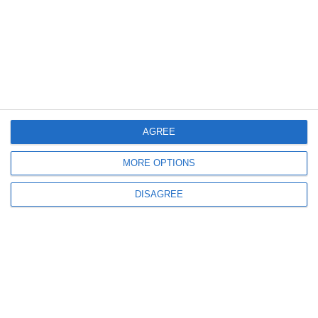
1739
15 Jun, 2026 13:08
Cumpărări directe Constanța
Contract de peste 367.000 de lei la Eforie pentru reabilitarea foișoarelor de
salvamar (DOCUMENTE)
AGREE
MORE OPTIONS
DISAGREE
676
10 Jun, 2026 19:29
Tribunalul Constanța
Dosarul privind anularea unei hotărâri a Consiliului Local Eforie, amânat
pentru octombrie