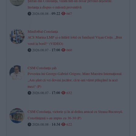
Ștefan din Constanța, vizată într-un dosar privind deșeurile.
Instanța a dispus o măsură preventivă
2026.08.08 -
09:22
667
Minifotbal Constanța
ACS Marina LMP și-a întărit lotul cu fundașul Vișan Crețu. „Bun
venit la bord!“ (VIDEO)
2026.08.07 -
17:00
660
CSM Constanța șah
Povestea lui George-Gabriel Grigore, Mare Maestru Internațional.
„Am știut că vei deveni jucător, că te-am văzut plângând la acel
meci“ (P)
2026.08.07 -
17:00
632
CSM Constanța, victorie și în al doilea amical cu Steaua București.
Constănțenii s-au impus cu 36-30 (P)
2026.08.08 -
14:34
622