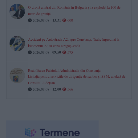
O dronă a intrat din România în Bulgaria și a explodat la 100 de
metri de graniță
2026.08.08 -
13:31
600
Accident pe Autostrada A2, spre Constanța. Trafic îngreunat la
kilometrul 99, în zona Dragoș-Vodă
2026.08.08 -
09:50
575
Reabilitarea Palatului Administrativ din Constanța
Licitația pentru serviciile de dirigenție de șantier și SSM, anulată de
Consiliul Județean
2026.08.08 -
12:00
566