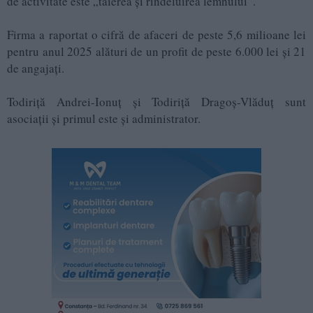
de activitate este „tăierea și rîndeluirea lemnului”.
Firma a raportat o cifră de afaceri de peste 5,6 milioane lei
pentru anul 2025 alături de un profit de peste 6.000 lei și 21
de angajați.
Todiriță Andrei-Ionuț și Todiriță Dragoș-Vlăduț sunt
asociații și primul este și administrator.