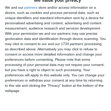
We value your privacy
We and our
partners
store and/or access information on a
device, such as cookies and process personal data, such as
Citește și:
unique identifiers and standard information sent by a device for
Cumpărări directe Constanța Consiliul Local Eforie
personalised advertising and content, advertising and content
investește în flori de vară și amenajare peisagistică pentru
measurement, audience research and services development.
noul sezon (DOCUMENTE)
With your permission we and our partners may use precise
geolocation data and identification through device scanning. You
may click to consent to our and our 1733 partners’ processing
Adaugă-ne ca sursă în Google
as described above. Alternatively you may click to refuse to
consent or access more detailed information and change your
Urmărește-ne pe Google News
preferences before consenting.
Please note that some
Urmărește-ne pe Whatsapp
processing of your personal data may not require your consent,
but you have a right to object to such processing. Your
preferences will apply to this website only. You can change your
preferences or withdraw your consent at any time by returning
Ti-a placut articolul?
to this site and clicking the "Privacy" button at the bottom of the
webpage.