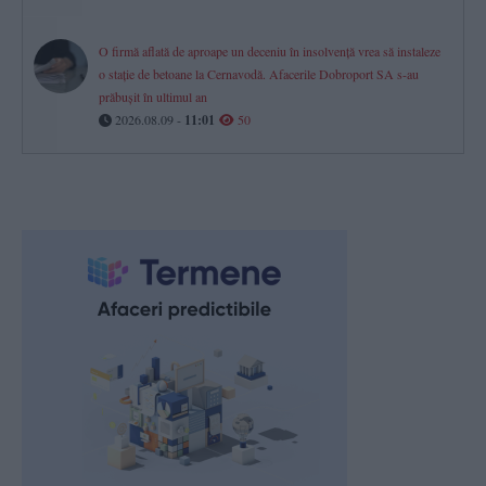
O firmă aflată de aproape un deceniu în insolvență vrea să instaleze
o stație de betoane la Cernavodă. Afacerile Dobroport SA s-au
prăbușit în ultimul an
2026.08.09 -
11:01
50