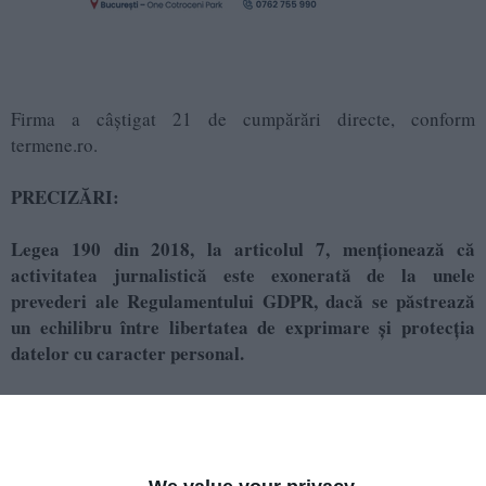
Firma a câștigat 21 de cumpărări directe, conform
termene.ro.
PRECIZĂRI:
Legea 190 din 2018, la articolul 7, menţionează că
activitatea jurnalistică este exonerată de la unele
prevederi ale Regulamentului GDPR, dacă se păstrează
un echilibru între libertatea de exprimare şi protecţia
datelor cu caracter personal.
Informațiile din prezentul articol sunt de interes public și
sunt obținute din surse publice deschise.