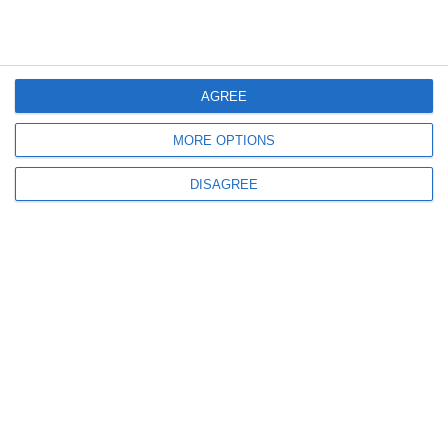
AGREE
MORE OPTIONS
679
10 Jun, 2026 19:29
DISAGREE
Tribunalul Constanța
Dosarul privind anularea unei hotărâri a Consiliului Local Eforie, amânat
pentru octombrie
506
09 Jun, 2026 14:12