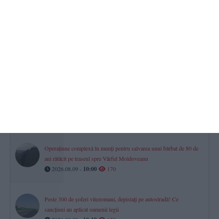
2026.08.09 -
08:37
226
Echipaj de pe ambulanță, atacat cu bâte, topoare şi pietre! Atacatorii
credeau că ar fi „ambulanţa neagră care fură copii”
2026.08.09 -
09:47
201
România la mâna importului de forță de muncă
Sute de meserii au rămas fără oameni. Lista oficială a meseriilor
„de care depinde economia”
2026.08.09 -
10:21
182
Operațiune complexă în munți pentru salvarea unui bărbat de 80 de
ani rătăcit pe traseul spre Vârful Moldoveanu
2026.08.09 -
10:00
170
Peste 300 de șoferi vitezomani, depistați pe autostradă! Ce
sancțiuni au aplicat oamenii legii