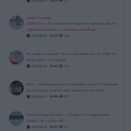
2026.08.09 -
10:19
155
Justiție Constanța
CERONAV le cere socoteală în instanță celor implicați în afacerea
„diplomelor fantomă” și a contractelor cu dedicație
2026.08.09 -
10:31
140
Nu scăpăm de caniculă! Noi avertizări meteo emise de ANM! Pe
litoral nopțile vor fi tropicale
2026.08.09 -
10:42
120
MAI - „Ambulanța nu răpește! Ambulanța salvează! O informație
falsă poate pune în pericol chiar oamenii care vin să ajute“
2026.08.09 -
10:46
103
Ministrul Diana Buzoianu - „Cel puțin 9 zile câștigate pentru
unitatea 2 de la Cernavodă!“
2026.08.09 -
10:51
85