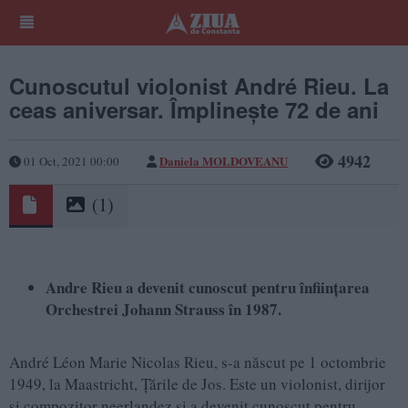
Cunoscutul violonist André Rieu. La
ceas aniversar. Împlinește 72 de ani
4942
Daniela MOLDOVEANU
01 Oct, 2021 00:00
(1)
Andre Rieu a devenit cunoscut pentru înființarea
Orchestrei Johann Strauss în 1987.
André Léon Marie Nicolas Rieu, s-a născut pe 1 octombrie
1949, la Maastricht, Țările de Jos. Este un violonist, dirijor
și compozitor neerlandez și a devenit cunoscut pentru