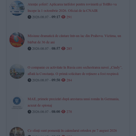
Atenție șoferi! Aplicarea tarifelor pentru rovinietă și TollRo va
începe la 1 octombrie 2026. Oficial de la CNAIR
2026.08.07 -
09:17
291
Misiune dramatică de căutare într-un lac din Prahova. Victima, un
bărbat de 36 de ani
2026.08.07 -
08:57
285
O companie cu activitate în Rusia cere sechestrarea navei „Cindy”,
aflată la Constanța. O primă solicitare de reținere a fost respinsă
2026.08.07 -
09:50
284
MAE, primele precizări după arestarea unui român în Germania,
acuzat de spionaj
2026.08.07 -
08:00
278
Ce sfinți sunt pomeniți în calendarul ortodox pe 7 august 2026