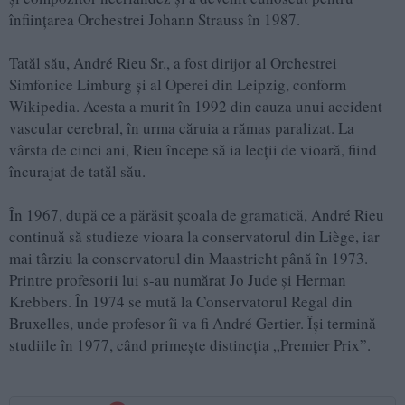
înființarea Orchestrei Johann Strauss în 1987.
Tatăl său, André Rieu Sr., a fost dirijor al Orchestrei
Simfonice Limburg și al Operei din Leipzig, conform
Wikipedia. Acesta a murit în 1992 din cauza unui accident
vascular cerebral, în urma căruia a rămas paralizat. La
vârsta de cinci ani, Rieu începe să ia lecții de vioară, fiind
încurajat de tatăl său.
În 1967, după ce a părăsit școala de gramatică, André Rieu
continuă să studieze vioara la conservatorul din Liège, iar
mai târziu la conservatorul din Maastricht până în 1973.
Printre profesorii lui s-au numărat Jo Jude și Herman
Krebbers. În 1974 se mută la Conservatorul Regal din
Bruxelles, unde profesor îi va fi André Gertier. Își termină
studiile în 1977, când primește distincția „Premier Prix”.