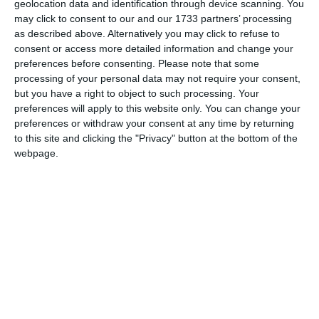
geolocation data and identification through device scanning. You
may click to consent to our and our 1733 partners’ processing
ARTICOLE ASEMANATOARE
as described above. Alternatively you may click to refuse to
consent or access more detailed information and change your
preferences before consenting.
Please note that some
processing of your personal data may not require your consent,
but you have a right to object to such processing. Your
preferences will apply to this website only. You can change your
preferences or withdraw your consent at any time by returning
to this site and clicking the "Privacy" button at the bottom of the
webpage.
7089
28 Oct, 2021 00:00
Știați că?
Statuia Libertății din New York a fost inaugurată la 28 octombrie 1886. Ce
simboluri înglobează