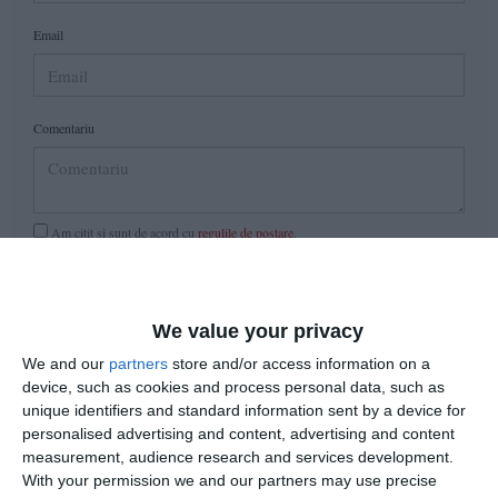
Email
Comentariu
Am citit si sunt de acord cu
regulile de postare
.
Acest formular colectează numele, e-mailul şi conținutul mesajului, astfel încât
să putem urmări comentariile tale pe site. Nu vom folosi datele tale în alt scop.
Pentru mai multe informaţii, consultă politica noastră de confidenţialitate, unde vei
We value your privacy
primi mai multe privind informaţii despre cum și de ce stocăm datele tale.
We and our
partners
store and/or access information on a
device, such as cookies and process personal data, such as
Posteaza comentariul
unique identifiers and standard information sent by a device for
personalised advertising and content, advertising and content
measurement, audience research and services development.
With your permission we and our partners may use precise