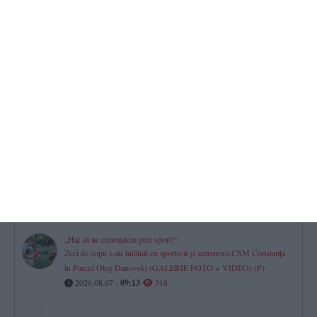
Horoscop pentru vineri, 07 august 2026. O zi a prudenței,
deciziilor financiare și dialogului în relații
2026.08.07 -
08:07
413
Știri Constanța azi
FOTO-VIDEO. Persoană dispărută în mare între Tuzla și
Costinești!
2026.08.07 -
10:21
360
Fără apă caldă în Constanța
Cinci puncte termice, afectate vineri de lucrările RAJA. Iată zonele!
2026.08.07 -
09:30
333
„Hai să ne cunoaștem prin sport!“
Zeci de copii s-au întâlnit cu sportivii și antrenorii CSM Constanța
în Parcul Oleg Danovski (GALERIE FOTO + VIDEO) (P)
2026.08.07 -
09:13
318