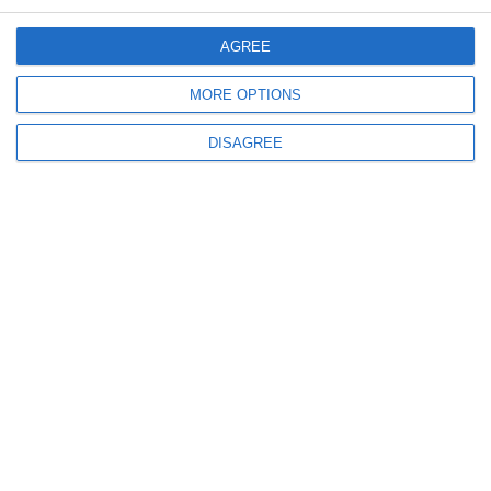
3296
03 Sep, 2021 00:00
Știați că...? Au trecut 30 de ani de la moartea regizorului american Frank
AGREE
Capra. Pentru ce filme este cunoscut
MORE OPTIONS
ULTIMELE ARTICOLE DIN ACEEASI CATEGORIE
DISAGREE
5548
02 Nov, 2021 00:00
Știați că... la 2 noiembrie 1973 a fost lansat albumul „Mind Games” al lui
John Lennon?