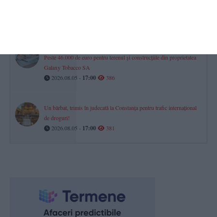
este scos la vânzare. Prețul cerut (DOCUMENTE)
2026.08.05 -
17:00
410
Afaceri Constanța
Peste 46.000 de euro pentru terenul și construcțiile din proprietatea
Galaxy Tobacco SA
2026.08.05 -
17:00
386
Un bărbat, trimis în judecată la Constanța pentru trafic internațional
de droguri!
2026.08.05 -
17:00
381