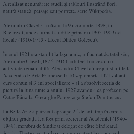
A realizat nenumărate studii și tablouri ilustrând flori,
natură statică, peisaje sau portrete, scrie Wikipedia.
Alexandru Clavel s-a născut la 9 octombrie 1898, în
București, unde a urmat studiile primare (1905-1909) și
liceale (1910-1913 - Liceul Dinicu Golescu).
În anul 1921 s-a stabilit la Iași, unde, influențat de tatăl său,
Alexandre Clavel (1875-1916), arhitect francez cu o
activitate remarcabilă, Alexandru Clavel a început studiile la
Academia de Arte Frumoase la 10 septembrie 1921 - 4 ani
curs comun și 3 ani specializare – și a absolvit secția de
pictură în luna iunie a anului 1927 avându-i ca profesori pe
Octav Băncilă, Gheorghe Popovici și Ștefan Dimitrescu.
La Belle Arte a petrecut aproape 25 de ani timp în care a
obținut gradația I, a fost prim secretar al Academiei (1940-
1948), membru de Sindicat delegat de către Sindicatul
Artelor Plastice secția Iași ca reprezentant la congresul