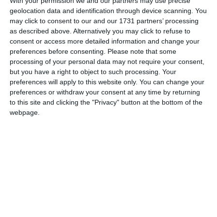
With your permission we and our partners may use precise
geolocation data and identification through device scanning. You
În februarie 1932, primește o scrisoare din partea Asociației
may click to consent to our and our 1731 partners’ processing
Artiștilor Plastici Români CURENTUL ARTISTIC
as described above. Alternatively you may click to refuse to
ROMÂNESC București prin care i se atribuie dorința de a
consent or access more detailed information and change your
face cunoscut ecoul inițiativei de a organiza filiala asociației
preferences before consenting.
Please note that some
în Iași și totodată de a lua toate măsurile pentru organizarea
processing of your personal data may not require your consent,
unui prim Salon în capitala Moldovei.
but you have a right to object to such processing. Your
preferences will apply to this website only. You can change your
preferences or withdraw your consent at any time by returning
to this site and clicking the "Privacy" button at the bottom of the
webpage.