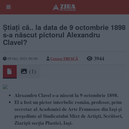
Știați că.. la data de 9 octombrie 1898
s-a născut pictorul Alexandru
Clavel?
3944
Cezara TRUȘCĂ
09 Oct, 2021 00:00
(1)
Alexandru Clavel s-a născut la 9 octombrie 1898.
El a fost un pictor interbelic român, profesor, prim
secretar al Academiei de Arte Frumoase din Iași și
președinte al Sindicatului Mixt de Artiști, Scriitori,
Ziariști secția Plastici, Iași.