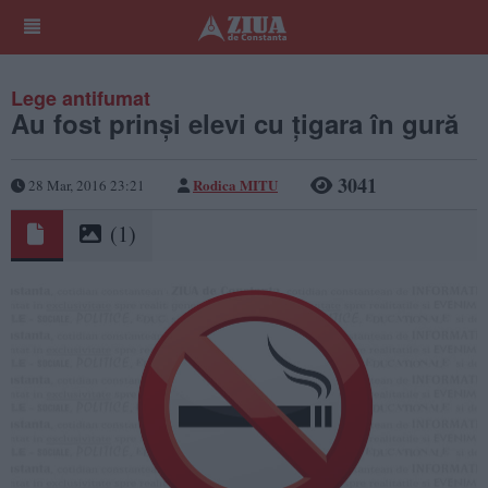
Lege antifumat
Au fost prinşi elevi cu ţigara în gură
3041
Rodica MITU
28 Mar, 2016 23:21
(1)