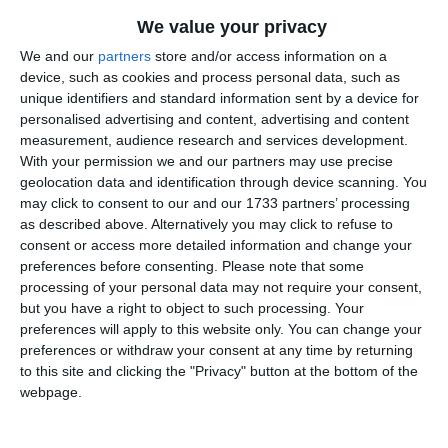
Email
We value your privacy
We and our
partners
store and/or access information on a
device, such as cookies and process personal data, such as
unique identifiers and standard information sent by a device for
Comentariu
personalised advertising and content, advertising and content
measurement, audience research and services development.
With your permission we and our partners may use precise
geolocation data and identification through device scanning. You
Am citit si sunt de acord cu
regulile de postare
.
may click to consent to our and our 1733 partners’ processing
as described above. Alternatively you may click to refuse to
Acest formular colectează numele, e-mailul şi conținutul mesajului, astfel încât
consent or access more detailed information and change your
să putem urmări comentariile tale pe site. Nu vom folosi datele tale în alt scop.
preferences before consenting.
Please note that some
processing of your personal data may not require your consent,
Pentru mai multe informaţii, consultă politica noastră de confidenţialitate, unde vei
but you have a right to object to such processing. Your
primi mai multe privind informaţii despre cum și de ce stocăm datele tale.
preferences will apply to this website only. You can change your
preferences or withdraw your consent at any time by returning
Posteaza comentariul
to this site and clicking the "Privacy" button at the bottom of the
webpage.