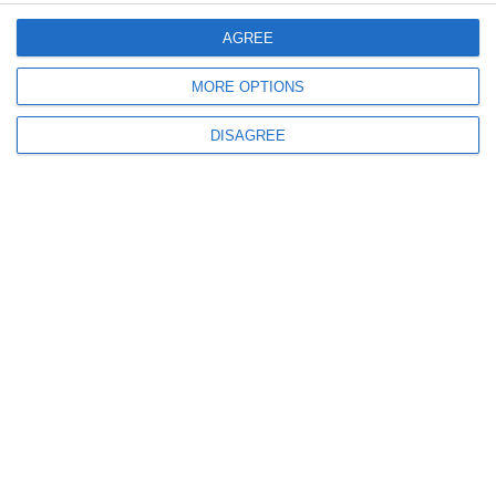
AGREE
MORE OPTIONS
948
10 Feb, 2026 10:17
DISAGREE
UPDATE. Știri România
Accident grav pe DN 24, în Iași. O persoană a murit, iar o femeie
însărcinată este monitorizată de medici
1244
16 Jan, 2026 11:36
VIDEO
Seif cu un milion de euro și aproape un kilogram de aur, sustras dintr-o
locuință. Mesajul victimei către autori