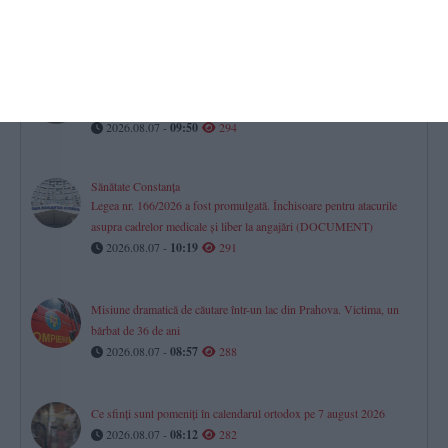
începe la 1 octombrie 2026. Oficial de la CNAIR
2026.08.07 -
09:17
316
O companie cu activitate în Rusia cere sechestrarea navei „Cindy”,
aflată la Constanța. O primă solicitare de reținere a fost respinsă
2026.08.07 -
09:50
294
Sănătate Constanța
Legea nr. 166/2026 a fost promulgată. Închisoare pentru atacurile
asupra cadrelor medicale și liber la angajări (DOCUMENT)
2026.08.07 -
10:19
291
Misiune dramatică de căutare într-un lac din Prahova. Victima, un
bărbat de 36 de ani
2026.08.07 -
08:57
288
Ce sfinți sunt pomeniți în calendarul ortodox pe 7 august 2026
2026.08.07 -
08:12
282