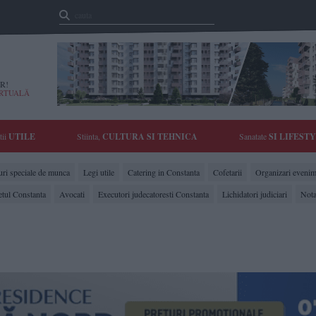
R!
IRTUALĂ
tii
UTILE
Stiinta,
CULTURA SI TEHNICA
Sanatate
SI LIFEST
ri speciale de munca
Legi utile
Catering in Constanta
Cofetarii
Organizari evenim
etul Constanta
Avocati
Executori judecatoresti Constanta
Lichidatori judiciari
Nota