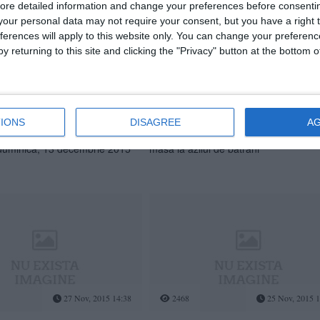
ore detailed information and change your preferences before consenti
our personal data may not require your consent, but you have a right t
ferences will apply to this website only. You can change your preferen
y returning to this site and clicking the "Privacy" button at the bottom
11 Dec, 2015 11:51
2152
10 Dec, 2015 1
IONS
DISAGREE
A
e presă - Programul IPS
Comunicat de presă - IPS Teodosie i
duminică, 13 decembrie 2015
masa la azilul de bătrâni
27 Nov, 2015 14:38
2468
25 Nov, 2015 1