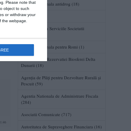
ng.
Please note that
Agentia Nationala antidrog (18)
o object to such
ces or withdraw your
Agentii (134)
 of the webpage.
Agentia pentru Serviciile Societatii
Nationale (1)
1:14
Agentia Nationala pentru Romi (1)
GREE
a
Administratia Rezervatiei Biosferei Delta
Dunarii (18)
Agenţia de Plăţi pentru Dezvoltare Rurală şi
Pescuit (59)
Agentia Nationala de Administrare Fiscala
(284)
Asociatii Comunicate (717)
1:46
Autoritatea de Supraveghere Financiara (16)