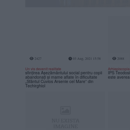
2427
03 Aug, 2021 15:58
2088
Un vis devenit realitate
Arhiepiscopia 
sfințirea Așezământului social pentru copii
IPS Teodosi
abandonați și mame aflate în dificultate
este averea 
„Sfântul Cuvios Arsenie cel Mare” din
Techirghiol