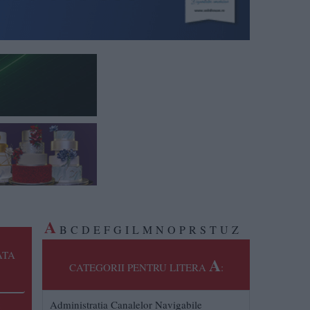
A
B
C
D
E
F
G
I
L
M
N
O
P
R
S
T
U
Z
ATA
A
CATEGORII PENTRU LITERA
:
Administratia Canalelor Navigabile