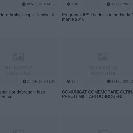
10 Nov, 2016 14:12
2585
30 Mar, 2016 1
dere Arhiepiscopia Tomisului
Programul IPS Teodosie în perioada 2
martie 2016
24 Feb, 2016 11:36
2515
18 Feb, 2016 2
sfinților dobrogeni Ioan
COMUNICAT COMEMORARE OLTIN
Gherman
PREOTI MILITARI DOBROGENI