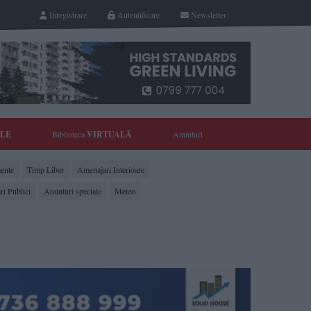
Inregistrare
Autentificare
Newsletter
YLE
Biblioteca
VIRTUALĂ
Anunturi
ente
Timp Liber
Amenajari Interioare
ri Publici
Anunturi speciale
Meteo