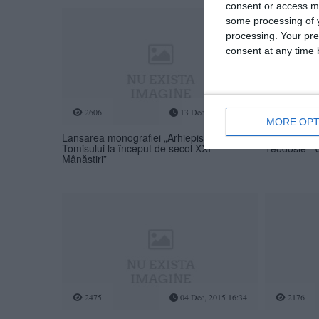
consent or access m
some processing of y
processing. Your pre
consent at any time b
2606
13 Dec, 2015 11:54
2260
MORE OPT
Lansarea monografiei „Arhiepiscopia
Comunicatd
Tomisului la început de secol XXI –
Teodosie - 
Mânăstiri”
2475
04 Dec, 2015 16:34
2176