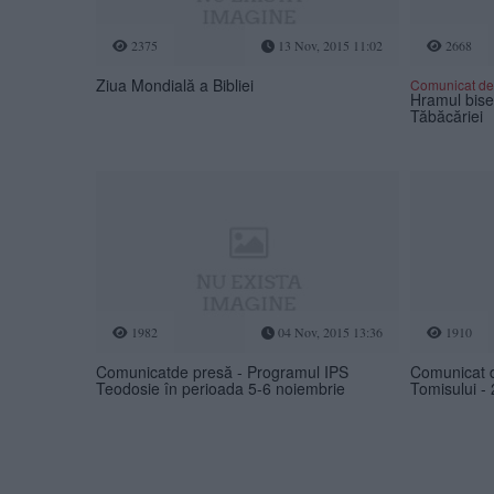
2375
13 Nov, 2015 11:02
2668
Ziua Mondială a Bibliei
Comunicat de
Hramul biser
Tăbăcăriei
1982
04 Nov, 2015 13:36
1910
Comunicatde presă - Programul IPS
Comunicat d
Teodosie în perioada 5-6 noiembrie
Tomisului -