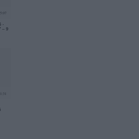
5:07
 -
7 – 9
1:31
5