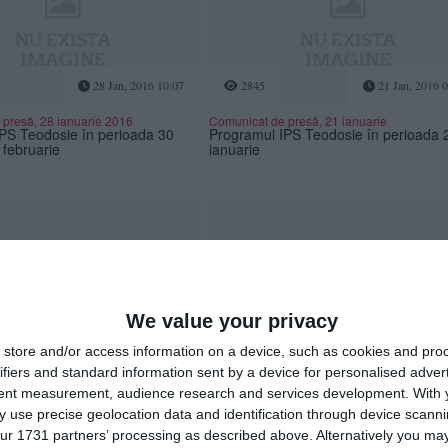
28 Jan, 2016 10:07
2845
21 Jan, 2016 
presă, 28 ianuarie 2016
Comunicat de presă, 21 ianuarie
PS Teodosie în perioada 30
Programul IPS Teodosie în perioada 
 februarie
ianuarie
We value your privacy
04 Jan, 2016 14:05
2445
22 Dec, 2015 1
store and/or access information on a device, such as cookies and pro
ifiers and standard information sent by a device for personalised adver
PS Teodosie în perioada 5-7
Comunicat de presa Arhiepiscopia
tent measurement, audience research and services development.
With 
16
Tomisului - Programul IPS Teodosie 
praznicul Nașterii Domnului
 use precise geolocation data and identification through device scanni
ur 1731 partners’ processing as described above. Alternatively you may 