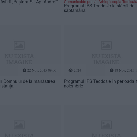
tirii „Peștera Sf. Ap. Andrei”
Comunicatde presă, Arhiepiscopia Tomisulu
Programul IPS Teodosie la sfârșit de
săptămână
22 Nov, 2015 09:00
2524
18 Nov, 2015 1
ii Domnului de la mănăstirea
Programul IPS Teodosie în perioada 
nstanța
noiembrie