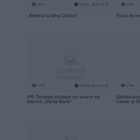
2810
16 Dec, 2016 15:18
3204
„Atelierul lui Moș Crăciun”
Punct de ve
2570
29 Feb, 2016 11:39
2786
IPS Teodosie sfințește noi icoane ale
Sărbătoarea 
bisericii „Sfânta Maria”
Casian și 