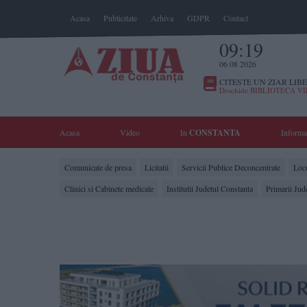
Acasa
Publicitate
Arhiva
GDPR
Contact
09:19
06 08 2026
CITESTE UN ZIAR LIBE
Deschide BIBLIOTECA V
Acasa
Video
In
CONSTANTA
Informa
Comunicate de presa
Licitatii
Servicii Publice Deconcentrate
Locu
Clinici si Cabinete medicale
Institutii Judetul Constanta
Primarii Jud