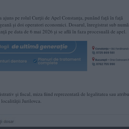
 a ajuns pe rolul Curții de Apel Constanța, punând față în față
geană și doi operatori economici. Dosarul, înregistrat sub numă
anță pe data de 6 mai 2026 și se află în faza procesuală de apel.
rativ și fiscal, miza fiind reprezentată de legalitatea sau atrib
localității Jurilovca.