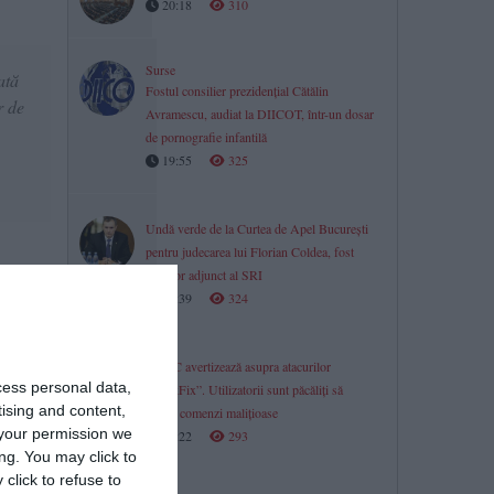
20:18
310
Surse
ată
Fostul consilier prezidențial Cătălin
r de
Avramescu, audiat la DIICOT, într-un dosar
de pornografie infantilă
19:55
325
Undă verde de la Curtea de Apel București
pentru judecarea lui Florian Coldea, fost
director adjunct al SRI
cția de
19:39
324
ublică
DNSC avertizează asupra atacurilor
cess personal data,
„ClickFix”. Utilizatorii sunt păcăliți să
tising and content,
ruleze comenzi malițioase
your permission we
19:22
293
ng. You may click to
click to refuse to