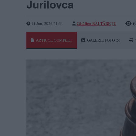
Jurilovca
6
Cătălina BĂLTĂREȚU
11 Jun, 2026 21:31
ARTICOL COMPLET
GALERIE FOTO
(5)