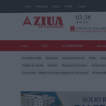
Acasa
Publicitate
Arhiva
GDPR
Contact
03:38
06 08 2026
CITESTE UN ZIAR LIBE
Deschide BIBLIOTECA V
Acasa
Video
In
CONSTANTA
Informa
Deschidere editie
Eveniment
Administratie locala
Politic
Actua
Sedinte de consiliu
Monden
Magazinul de business
Proiecte imo
Coronavirus - ultimele stiri despre epidemia de coronavirus
#Constanta