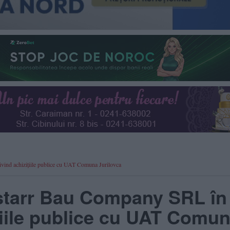
ivind achizițiile publice cu UAT Comuna Jurilovca
nstarr Bau Company SRL în
zițiile publice cu UAT Comu