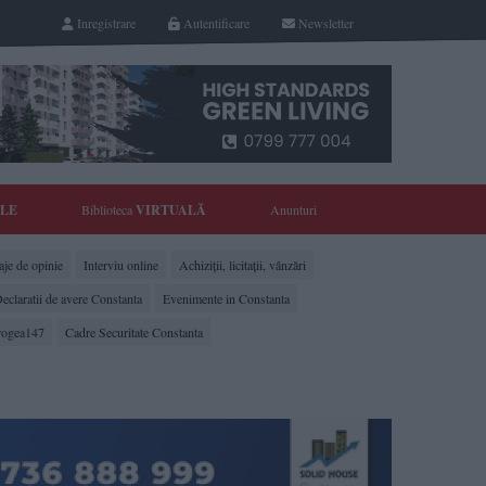
Inregistrare
Autentificare
Newsletter
YLE
Biblioteca
VIRTUALĂ
Anunturi
je de opinie
Interviu online
Achiziții, licitații, vânzări
eclaratii de avere Constanta
Evenimente in Constanta
rogea147
Cadre Securitate Constanta