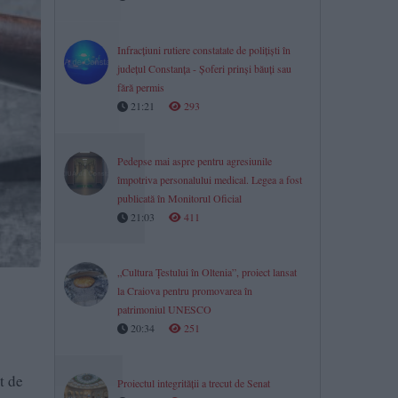
Infracțiuni rutiere constatate de polițiști în
județul Constanța - Șoferi prinși băuți sau
fără permis
21:21
293
Pedepse mai aspre pentru agresiunile
împotriva personalului medical. Legea a fost
publicată în Monitorul Oficial
21:03
411
„Cultura Țestului în Oltenia”, proiect lansat
la Craiova pentru promovarea în
patrimoniul UNESCO
20:34
251
t de
Proiectul integrității a trecut de Senat