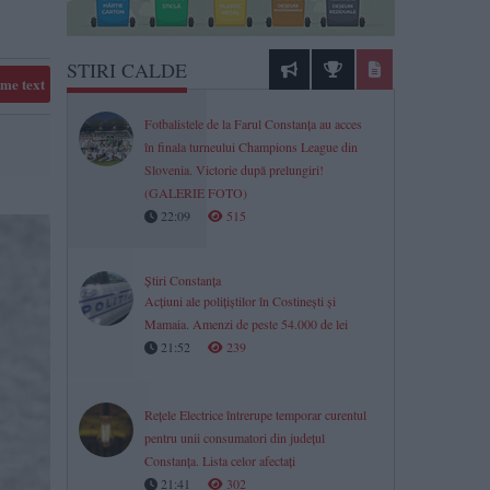
STIRI CALDE
me text
Fotbalistele de la Farul Constanța au acces
în finala turneului Champions League din
Slovenia. Victorie după prelungiri!
(GALERIE FOTO)
22:09
515
Știri Constanța
Acțiuni ale polițiștilor în Costinești și
Mamaia. Amenzi de peste 54.000 de lei
21:52
239
Rețele Electrice întrerupe temporar curentul
pentru unii consumatori din județul
Constanța. Lista celor afectați
21:41
302