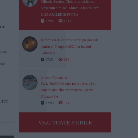
Mihaela Secărea-Ciota, s-a măritat cu
cetățeanul turc Tan Ahmet. Afaceri Cifre
2025 (GALERIE FOTO)
17:06
1211
rul
Întreruperi de curent electric programate
pentru 6- 7 august 2026, în județul
Constanța
17:05
614
Afaceri Constanța
Peste 46.000 de euro pentru terenul și
construcțiile din proprietatea Galaxy
Tobacco SA
uirea
17:00
371
VEZI TOATE STIRILE