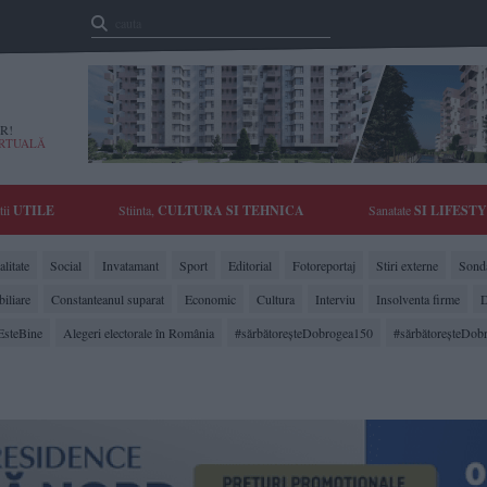
R!
IRTUALĂ
tii
UTILE
Stiinta,
CULTURA SI TEHNICA
Sanatate
SI LIFEST
litate
Social
Invatamant
Sport
Editorial
Fotoreportaj
Stiri externe
Sonda
biliare
Constanteanul suparat
Economic
Cultura
Interviu
Insolventa firme
D
EsteBine
Alegeri electorale în România
#sărbătoreşteDobrogea150
#sărbătoreşteDob