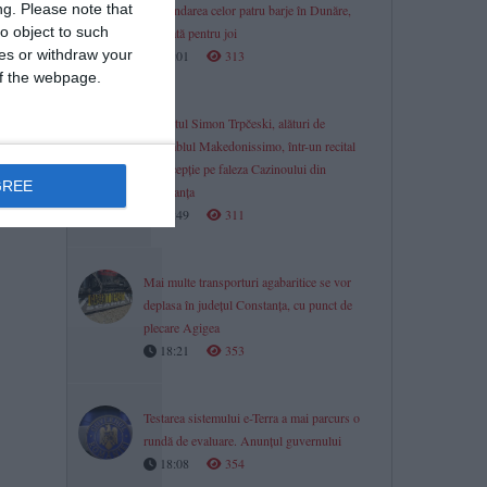
ng.
Please note that
Scufundarea celor patru barje în Dunăre,
o object to such
amânată pentru joi
ces or withdraw your
19:01
313
 of the webpage.
Pianistul Simon Trpčeski, alături de
ansamblul Makedonissimo, într-un recital
de excepție pe faleza Cazinoului din
GREE
Constanța
18:49
311
Mai multe transporturi agabaritice se vor
deplasa în județul Constanța, cu punct de
plecare Agigea
18:21
353
Testarea sistemului e-Terra a mai parcurs o
rundă de evaluare. Anunțul guvernului
18:08
354