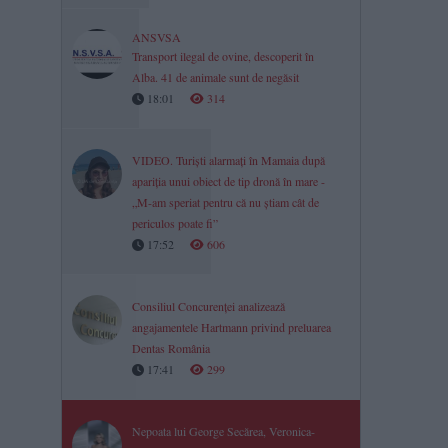
ANSVSA
Transport ilegal de ovine, descoperit în
Alba. 41 de animale sunt de negăsit
18:01
314
VIDEO. Turiști alarmați în Mamaia după
apariția unui obiect de tip dronă în mare -
„M-am speriat pentru că nu știam cât de
periculos poate fi”
17:52
606
Consiliul Concurenței analizează
angajamentele Hartmann privind preluarea
Dentas România
17:41
299
Nepoata lui George Secărea, Veronica-