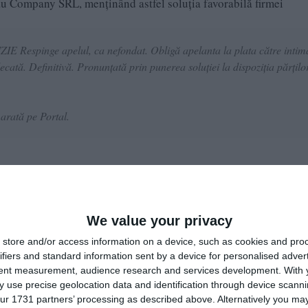
au Company SRL, menținând astfel soluția favorabilă firmei
IE Respinge apelul, ca nefondat. Obligă apelanta la plata către intim
udecată. Definitivă. Pronunţată prin punerea soluţiei la dispoziţia părţilo
arată pe Portal.
roceduri și contracte de achiziție publică, fiind soluționat de Se
Pe lângă respingerea apelului, magistrații au obligat instituția p
We value your privacy
store and/or access information on a device, such as cookies and pro
ifiers and standard information sent by a device for personalised adver
tent measurement, audience research and services development.
With 
 use precise geolocation data and identification through device scanni
ur 1731 partners’ processing as described above. Alternatively you may 