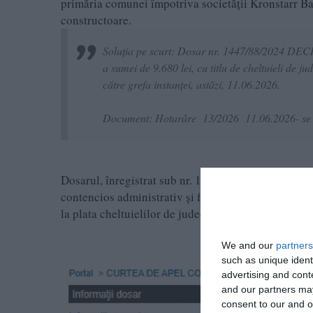
primăria comunei împotriva societății Kronstarr B
constructoare.
Soluția pe scurt: Dosar nr. 1447/88/2024 DECIZ
a sumei de 9.680 lei, cu titlu de cheltuieli de j
către grefa instanţei, astăzi, 11.06.2026.
Document: Hotarâre 13/2026 11.06.2026- se 
Dosarul, înregistrat sub nr. 1447/88/2025, a vizat p
contencios administrativ și fiscal a Curții de Apel. 
la plata cheltuielilor de judecată.
We and our
partners
such as unique ident
advertising and con
and our partners may
consent to our and o