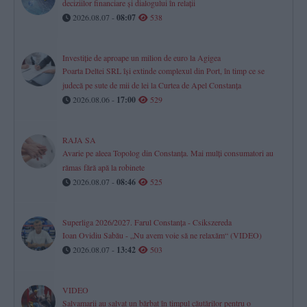
deciziilor financiare și dialogului în relații
2026.08.07 -
08:07
538
Investiție de aproape un milion de euro la Agigea
Poarta Deltei SRL își extinde complexul din Port, în timp ce se
judecă pe sute de mii de lei la Curtea de Apel Constanța
2026.08.06 -
17:00
529
RAJA SA
Avarie pe aleea Topolog din Constanța. Mai mulți consumatori au
rămas fără apă la robinete
2026.08.07 -
08:46
525
Superliga 2026/2027. Farul Constanța - Csikszereda
Ioan Ovidiu Sabău - „Nu avem voie să ne relaxăm“ (VIDEO)
2026.08.07 -
13:42
503
VIDEO
Salvamarii au salvat un bărbat în timpul căutărilor pentru o