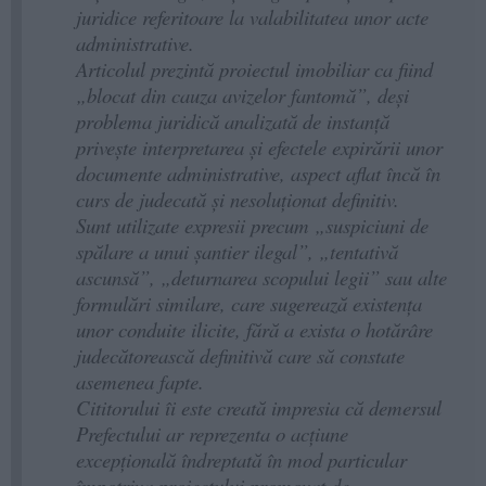
juridice referitoare la valabilitatea unor acte
administrative.
Articolul prezintă proiectul imobiliar ca fiind
„blocat din cauza avizelor fantomă”, deși
problema juridică analizată de instanță
privește interpretarea și efectele expirării unor
documente administrative, aspect aflat încă în
curs de judecată și nesoluționat definitiv.
Sunt utilizate expresii precum „suspiciuni de
spălare a unui șantier ilegal”, „tentativă
ascunsă”, „deturnarea scopului legii” sau alte
formulări similare, care sugerează existența
unor conduite ilicite, fără a exista o hotărâre
judecătorească definitivă care să constate
asemenea fapte.
Cititorului îi este creată impresia că demersul
Prefectului ar reprezenta o acțiune
excepțională îndreptată în mod particular
împotriva proiectului promovat de