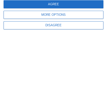
AGREE
MORE OPTIONS
DISAGREE
3239
28 Feb, 2022 00:00
Hotel în Mamaia
Un nou proces împotriva preotului investitor Andrei Salomia. Se cere
anularea autorizației de construire
12158
14 Feb, 2022 00:00