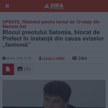
UPDATE. Războiul pentru turnul de 10 etaje din
Mamaia Sat
Blocul preotului Salomia, blocat de
Prefect în instanță din cauza avizelor
„fantomă”
2464
Claudia CORBU
08 Jun, 2026 11:47
(1)