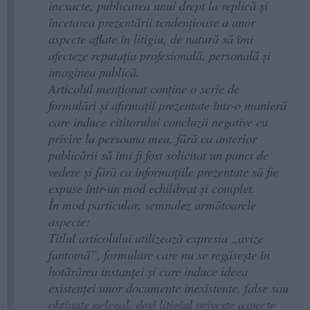
inexacte, publicarea unui drept la replică și
încetarea prezentării tendențioase a unor
aspecte aflate în litigiu, de natură să îmi
afecteze reputația profesională, personală și
imaginea publică.
Articolul menționat conține o serie de
formulări și afirmații prezentate într-o manieră
care induce cititorului concluzii negative cu
privire la persoana mea, fără ca anterior
publicării să îmi fi fost solicitat un punct de
vedere și fără ca informațiile prezentate să fie
expuse într-un mod echilibrat și complet.
În mod particular, semnalez următoarele
aspecte:
Titlul articolului utilizează expresia „avize
fantomă”, formulare care nu se regăsește în
hotărârea instanței și care induce ideea
existenței unor documente inexistente, false sau
obținute nelegal, deși litigiul privește aspecte