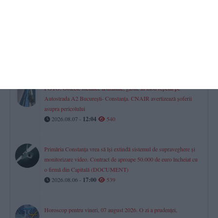
Constanța
Procurorii DIICOT contestă clemența acordată unei tinere prinsă
cu cocaină și ketamină la Sunwaves
2026.08.06 -
17:00
551
FOTO. Obiecte metalice artizanale, găsite în mod repetat pe
Autostrada A2 București- Constanța. CNAIR avertizează șoferii
asupra pericolului
2026.08.07 -
12:04
540
Primăria Constanța vrea să își extindă sistemul de supraveghere și
monitorizare video. Contract de aproape 50.000 de euro încheiat cu
o firmă din Capitală (DOCUMENT)
2026.08.06 -
17:00
539
Horoscop pentru vineri, 07 august 2026. O zi a prudenței,