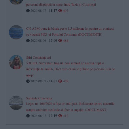
persoană dispărută în mare, între Tuzla și Costinești
2026.08.07 -
11:17
497
CN APM pune la bătaie peste 1,5 milioane lei pentru un contract
ce vizează PUZ-ul Portului Constanța (DOCUMENTE)
2026.08.06 -
17:00
484
Știri Constanța azi
VIDEO. Salvamarii trag un nou semnal de alarmă după o
intervenție la limită-„Dacă vezi că nu te ții bine pe picioare, stai pe
nisip“
2026.08.07 -
14:01
459
Sănătate Constanța
Legea nr. 166/2026 a fost promulgată. Închisoare pentru atacurile
asupra cadrelor medicale și liber la angajări (DOCUMENT)
2026.08.07 -
10:19
412