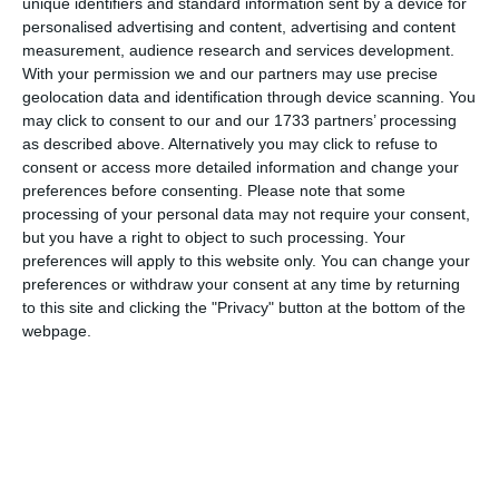
eliminarea sau reformularea expresiilor cu
unique identifiers and standard information sent by a device for
personalised advertising and content, advertising and content
caracter denigrator ori insinuant care nu au
measurement, audience research and services development.
suport într-o hotărâre judecătorească
With your permission we and our partners may use precise
definitivă;
geolocation data and identification through device scanning. You
comunicarea, în termen de 5 zile lucrătoare, a
may click to consent to our and our 1733 partners’ processing
măsurilor pe care intenționați să le adoptați”.
as described above. Alternatively you may click to refuse to
consent or access more detailed information and change your
preferences before consenting.
Please note that some
processing of your personal data may not require your consent,
but you have a right to object to such processing. Your
preferences will apply to this website only. You can change your
O bătălie juridică de proporții, cu mize imobiliare uriașe și
preferences or withdraw your consent at any time by returning
implicații la cel mai înalt nivel administrativ, zguduie zona
to this site and clicking the "Privacy" button at the bottom of the
de nord a litoralului. Secția de Contencios Administrativ și
webpage.
8 iunie
Fiscal a Curții de Apel Constanța a deschis astăzi,
2026
1988/118/2025
, faza de recurs în dosarul nr.
, care
pune la pământ – cel puțin temporar – un proiect imobiliar
de lux de 40 de metri înălțime în Mamaia Sat.
Litigiul pune în tabere adverse Prefectul Județului Constanța