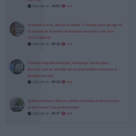
2026.08.10 -
10:01
114
Academia Navală „Mircea cel Bătrân” Constanța alocă aproape 48
de milioane de lei pentru modernizarea interioară a unei nave
(DOCUMENT)
2026.08.10 -
09:56
113
Federația Națională Sindicală „Ambulanța” din România -
Riscurile reale ale activității din prespital trebuie recunoscute și
protejate prin lege
2026.08.10 -
09:54
104
Spitalul Orășenesc Hârșova, județul Constanța scoate la concurs
un post vacant! Cine poate participa
2026.08.10 -
09:57
103