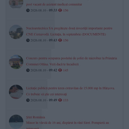
post vacant de asistent medical comunitar
2026.08.10 -
09:33
156
Nuclearelectrica SA pregătește două investiții importante pentru
CNE Cernavodă. Licitația, în septembrie (DOCUMENTE)
2026.08.10 -
09:43
156
Concurs pentru ocuparea postului de șofer de microbuz la Primăria
Comunei Oltina. Vezi dacă te încadrezi
2026.08.10 -
09:42
145
Licitație publică pentru teren extravilan de 15.000 mp în Hârșova.
Ce trebuie să știe cei interesați
2026.08.10 -
09:49
133
Știri România
Minor în vârstă de 16 ani, dispărut în râul Siret. Pompierii au
intervenit