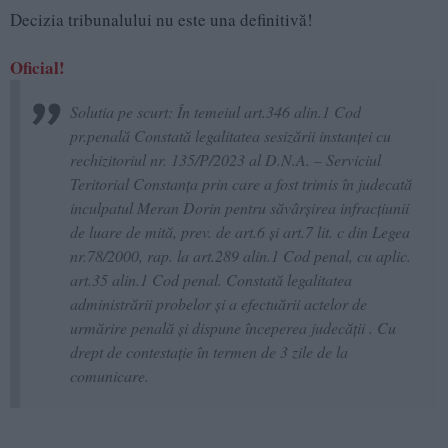
Decizia tribunalului nu este una definitivă!
Oficial!
Solutia pe scurt: În temeiul art.346 alin.1 Cod
pr.penală Constată legalitatea sesizării instanţei cu
rechizitoriul nr. 135/P/2023 al D.N.A. – Serviciul
Teritorial Constanţa prin care a fost trimis în judecată
inculpatul Meran Dorin pentru săvârşirea infracţiunii
de luare de mită, prev. de art.6 şi art.7 lit. c din Legea
nr.78/2000, rap. la art.289 alin.1 Cod penal, cu aplic.
art.35 alin.1 Cod penal. Constată legalitatea
administrării probelor şi a efectuării actelor de
urmărire penală şi dispune începerea judecăţii . Cu
drept de contestaţie în termen de 3 zile de la
comunicare.