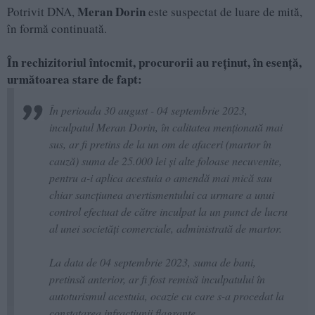
Meran Dorin
Potrivit DNA,
este suspectat de luare de mită,
în formă continuată.
În rechizitoriul întocmit, procurorii au reținut, în esență,
următoarea stare de fapt:
În perioada 30 august - 04 septembrie 2023,
inculpatul Meran Dorin, în calitatea menționată mai
sus, ar fi pretins de la un om de afaceri (martor în
cauză) suma de 25.000 lei și alte foloase necuvenite,
pentru a-i aplica acestuia o amendă mai mică sau
chiar sancțiunea avertismentului ca urmare a unui
control efectuat de către inculpat la un punct de lucru
al unei societăți comerciale, administrată de martor.
La data de 04 septembrie 2023, suma de bani,
pretinsă anterior, ar fi fost remisă inculpatului în
autoturismul acestuia, ocazie cu care s-a procedat la
constatarea infracțiunii flagrante.