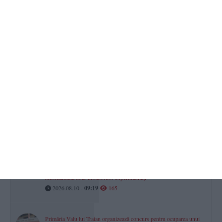
un meci caritabil. Mingea, aruncată din elicopter la fluierul de start
(GALERIE FOTO + VIDEO)
2026.08.10 -
10:04
194
Primăria Constanța caută diriginți de șantier pentru rețelele termice
Licitație de peste 2,1 milioane de lei lansată în SEAP
2026.08.10 -
09:18
178
Elon Musk pregătește cea mai mare clădire din lume. Fabrica
gigant va fi construită în Texas
2026.08.10 -
08:53
177
VIDEO
Steagul Galben pe plajele din Eforie! Intrarea în apă este
recomandată doar înotătorilor experimentați
2026.08.10 -
09:19
165
Primăria Valu lui Traian organizează concurs pentru ocuparea unui