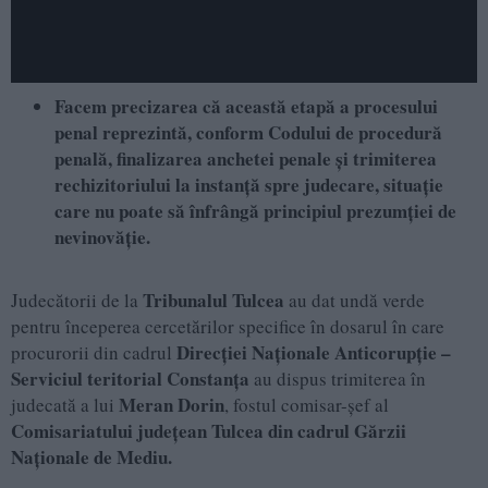
Facem precizarea că această etapă a procesului
penal reprezintă, conform Codului de procedură
penală, finalizarea anchetei penale și trimiterea
rechizitoriului la instanță spre judecare, situație
care nu poate să înfrângă principiul prezumției de
nevinovăție.
Tribunalul Tulcea
Judecătorii de la
au dat undă verde
pentru începerea cercetărilor specifice în dosarul în care
Direcției Naționale Anticorupție –
procurorii din cadrul
Serviciul teritorial Constanța
au dispus trimiterea în
Meran Dorin
judecată a lui
, fostul comisar-șef al
Comisariatului județean Tulcea din cadrul Gărzii
Naționale de Mediu.