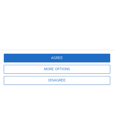
1869
21 Oct, 2023 16:34
Meran Dorin, șeful Gărzii de Mediu Tulcea, trimis în judecată de DNA,
pus în libertate
AGREE
MORE OPTIONS
DISAGREE
1613
12 Oct, 2023 10:21
DNA Constanța l-a trimis în judecată pe Meran Dorin, șeful Gărzii de
Mediu Tulcea