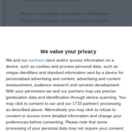
Dosarul a fost trimis spre judecare Tribunalului
Tulcea, cu propunere de a se menține măsurile
preventive și asigurătorii dispuse în cauză.
În cauză, procurorii au beneficiat de sprijin din partea
Direcției Generale Anticorupție.
We value your privacy
We and our
partners
store and/or access information on a
device, such as cookies and process personal data, such as
unique identifiers and standard information sent by a device for
personalised advertising and content, advertising and content
measurement, audience research and services development.
With your permission we and our partners may use precise
geolocation data and identification through device scanning. You
may click to consent to our and our 1733 partners’ processing
as described above. Alternatively you may click to refuse to
consent or access more detailed information and change your
preferences before consenting.
Please note that some
processing of your personal data may not require your consent,