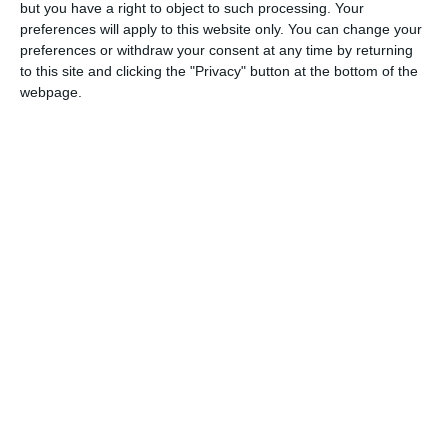
but you have a right to object to such processing. Your
preferences will apply to this website only. You can change your
preferences or withdraw your consent at any time by returning
to this site and clicking the "Privacy" button at the bottom of the
webpage.
Facem precizarea că această etapă a
procesului penal reprezintă, conform Codului
de procedură penală, finalizarea anchetei
penale și trimiterea rechizitoriului la instanță
spre judecare, situație care nu poate să
înfrângă principiul prezumției de nevinovăție.
PRECIZĂRI:
Legea 190 din 2018, la articolul 7, menţionează că
activitatea jurnalistică este exonerată de la unele prevederi
ale Regulamentului GDPR, dacă se păstrează un echilibru
între libertatea de exprimare şi protecţia datelor cu caracter