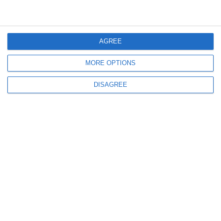
Diplomă de excelență pentru Dani Mocanu, oferită de primarul din Lunca
Ilvei, județul Bistrița-Năsăud, la un festival de muzică populară
AGREE
MORE OPTIONS
DISAGREE
11801
24 Jun, 2025 17:00
Zilele Orașului Cernavodă 2025
Primăria pregătește un festival! Smiley, Holograf, Dani Mocanu, Zdob și
Zdub, printre artiștii care vor urca pe scenă