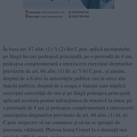
În baza art. 67 alin. (1) ?i (2) din C.pen. aplică inculpatului
pe lângă fiecare pedeapsă principală, pe o perioadă de 4 ani,
pedeapsa complemnetară a interzicerii exerciţiul drepturilor
prevăzute de art. 66 alin. (1) lit. a) ?i b) C.pen., şi anume,
dreptul de a fi ales în autorităţile publice sau în orice alte
funcţii publice, dreptul de a ocupa o funcţie care implică
exerciţiul autorităţii de stat și pe lângă pedeapsa principală
aplicată acestuia pentru infracțiunea de tenativă la omor, pe
o perioadă de 4 ani și pedeapsa complementară a interzicerii
exerciţiului drepturilor prevăzute de art. 66 alin. (1) lit. n)
C.pen. respectiv să nu comunice și să nu se apropie de
persoana vătămată, Pletosu Ionuț Cornel la o distanță mai
mică de 100 de metri, pedepse complementare ce urmează a