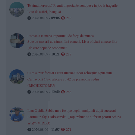
Te simți norocos? Premii importante sunt puse în joc la tragerile
Loto de astăzi, 9 august
2026.08.09 -
09:06
289
România la mâna importului de forță de muncă
Sute de meserii au rămas fără oameni. Lista oficială a meseriilor
„de care depinde economia”
2026.08.09 -
10:21
288
Cum a transformat Laura Iuliana Cocor achizițiile Spitalului
Cernavodă într-o afacere cu 42 de presupuse șpăgi
(RECHIZITORIU)
2026.08.09 -
12:40
288
Ioan Ovidiu Sabău nu a fost pe deplin mulțumit după succesul
Farului în fața Csikzseredei. „Toți trebuie să suferim pentru echipa
asta!” (VIDEO)
2026.08.09 -
11:07
271