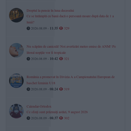
Dreptul la pensie în luna decesului
Ce se întâmplă cu banii dacă o persoană moare după data de 1 a
lunii?
2026.08.09 -
11:35
329
Nu scăpăm de caniculă! Noi avertizări meteo emise de ANM! Pe
litoral nopțile vor fi tropicale
2026.08.09 -
10:42
321
România a promovat în Divizia A a Campionatului European de
baschet feminin U18
2026.08.09 -
08:24
319
Calendar-Ortodox
Ce sfinți sunt prăznuiți astăzi, 9 august 2026
2026.08.09 -
08:37
302