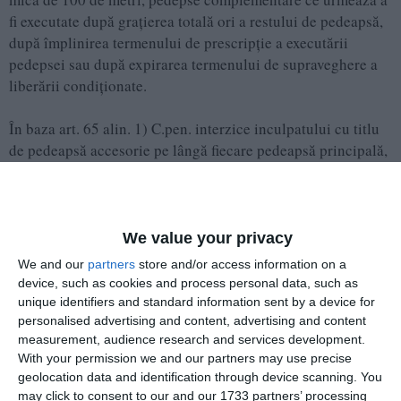
fi executate după graţierea totală ori a restului de pedeapsă,
după împlinirea termenului de prescripţie a executării
pedepsei sau după expirarea termenului de supraveghere a
liberării condiţionate.
În baza art. 65 alin. 1) C.pen. interzice inculpatului cu titlu
de pedeapsă accesorie pe lângă fiecare pedeapsă principală,
exercitarea drepturilor prevăzute de art. 66 alin. (1) lit. a) ?i
b) C. pen., respectiv dreptul de a fi ales în autorităţile
publice sau în orice alte funcţii publice și dreptul de a ocupa
o funcţie care implică exerciţiul autorităţii de stat și pe lângă
We value your privacy
pedeapsa principală aplicată pentru infracțiunea de tenativă
We and our
partners
store and/or access information on a
la omor și dreptul prev. de art. 66 alin. 1), lit. n) C.pen., de a
device, such as cookies and process personal data, such as
comunica și de a se apropie de persoana vătămată, Pletosu
unique identifiers and standard information sent by a device for
Ionuț Cornel, la o distanță mai mică de 100 de metri,
personalised advertising and content, advertising and content
measurement, audience research and services development.
pedeapsa accesorie, urmând a fi executată de la rămânerea
With your permission we and our partners may use precise
definitivă a prezentei sentinţe şi până la executarea sau
geolocation data and identification through device scanning. You
considerarea ca executată a pedepsei rezultante.
may click to consent to our and our 1733 partners’ processing