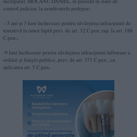
inculpatul, MOCANU DANIEL, în prezent în stare de
control judiciar, la următoarele pedepse:
– 5 ani și 3 luni închisoare pentru săvârşirea infracţiunii de
tentativă la omor faptă prev. de art. 32 C.pen. rap. la art. 188
C.pen.;
-9 luni închisoare pentru săvârşirea infracţiunii tulburare a
ordinii și liniștii publice, prev. de art. 371 C.pen., cu
aplicarea art. 5 C.pen..