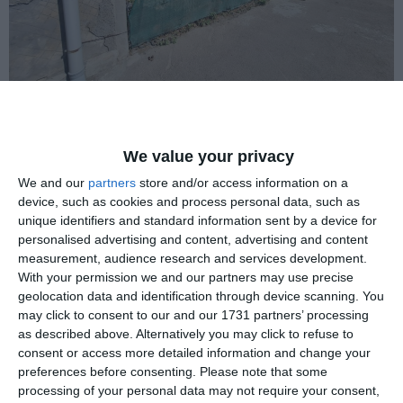
În noiembrie 2018, Gigi Uda a solicitat şi a obţinut de la
We value your privacy
Primăria Constanţa, pe data de 19 noiembrie, alte două acte
We and our
partners
store and/or access information on a
de urbanism. Este vorba despre certificatul de urbanism nr.
device, such as cookies and process personal data, such as
4331 - „Construire imobil locuinţe cu spaţii libere la parter
unique identifiers and standard information sent by a device for
S+DM+P+4E, cu parcaje la subsol si demisol (la parter -
personalised advertising and content, advertising and content
spaţii comerciale)“, pentru investiţia realizată pe strada
measurement, audience research and services development.
Atelierelor nr. 8 - 8 Bis - 10. Al doilea certificat de urbanism
With your permission we and our partners may use precise
- nr. 4332 - constă în „Construire imobil 2s+P+4 etaje,
geolocation data and identification through device scanning. You
apart- hotel cu spaţii comerciale la parter, împrejmuire teren
may click to consent to our and our 1731 partners’ processing
as described above. Alternatively you may click to refuse to
şi organizarea execuţiei lucrărilor“, pentru o investiţie
consent or access more detailed information and change your
realizată pe strada Griviţei nr. 40.
preferences before consenting.
Please note that some
processing of your personal data may not require your consent,