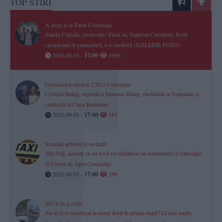
TOP STIRI
A jucat și la Farul Constanța
Sandu Culeafă, socru mic! Fiica sa, Vanessa Carolinne, fostă
campioană la gimnastică, s-a căsătorit (GALERIE FOTO)
2026.08.05 -
17:00
1096
Gimnastică ritmică. CSS1 Constanța
Cristina Halep, nepoată a Simonei Halep, medaliată la Naționale și
calificată la Cupa României
2026.08.05 -
17:00
585
Scandal arbitrat în instanță
Trei frați, acuzați că au lovit cu sălbăticie un taximetrist! Contestație
la Curtea de Apel Constanța
2026.08.05 -
17:00
399
ZIUA în școală!
Nu ai fost repartizat la liceul dorit în prima etapă? La mai multe