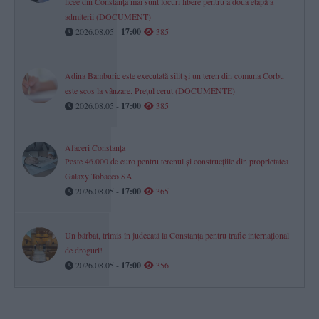
licee din Constanța mai sunt locuri libere pentru a doua etapă a
admiterii (DOCUMENT)
2026.08.05 -
17:00
385
Adina Bamburic este executată silit și un teren din comuna Corbu
este scos la vânzare. Prețul cerut (DOCUMENTE)
2026.08.05 -
17:00
385
Afaceri Constanța
Peste 46.000 de euro pentru terenul și construcțiile din proprietatea
Galaxy Tobacco SA
2026.08.05 -
17:00
365
Un bărbat, trimis în judecată la Constanța pentru trafic internațional
de droguri!
2026.08.05 -
17:00
356