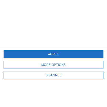
1274
14 Apr, 2025 14:17
Luptă în instanță pentru o investiție din Constanța
Gigi Uda, în vizorul justiției în urma unui nou recurs făcut de Mihai
Taraciuc
AGREE
MORE OPTIONS
DISAGREE
1472
26 Mar, 2025 11:18
Blocul lui Gigi Uda de pe strada Griviței din Constanța, din nou, în atenția
judecătorilor. Iată motivul