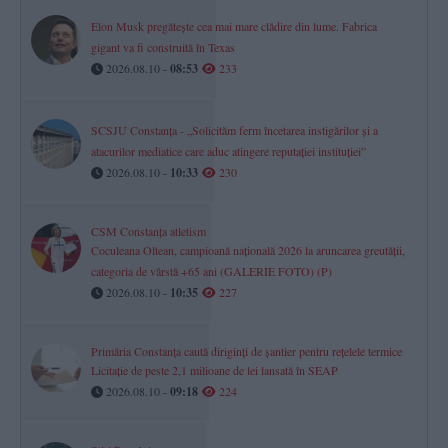
Elon Musk pregătește cea mai mare clădire din lume. Fabrica
gigant va fi construită în Texas
2026.08.10 -
08:53
233
SCSJU Constanța - „Solicităm ferm încetarea instigărilor și a
atacurilor mediatice care aduc atingere reputației instituției”
2026.08.10 -
10:33
230
CSM Constanța atletism
Coculeana Oltean, campioană națională 2026 la aruncarea greutății,
categoria de vârstă +65 ani (GALERIE FOTO) (P)
2026.08.10 -
10:35
227
Primăria Constanța caută diriginți de șantier pentru rețelele termice
Licitație de peste 2,1 milioane de lei lansată în SEAP
2026.08.10 -
09:18
224