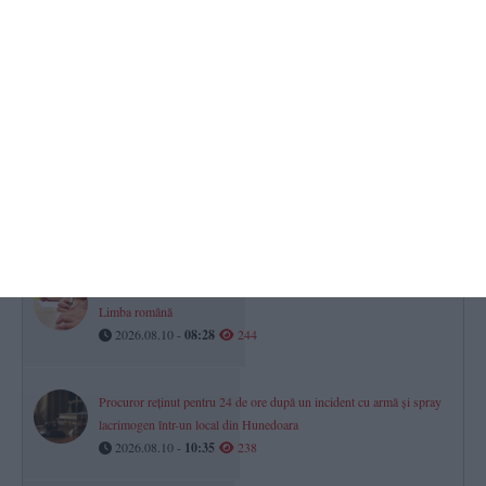
VIDEO
Steagul Galben pe plajele din Eforie! Intrarea în apă este
recomandată doar înotătorilor experimentați
2026.08.10 -
09:19
249
Nuclearelectrica SA pregătește două investiții importante pentru
CNE Cernavodă. Licitația, în septembrie (DOCUMENTE)
2026.08.10 -
09:43
248
Bacalaureat 2026, sesiunea a doua. Astăzi se dă proba scrisă la
Limba română
2026.08.10 -
08:28
244
Procuror reținut pentru 24 de ore după un incident cu armă și spray
lacrimogen într-un local din Hunedoara
2026.08.10 -
10:35
238