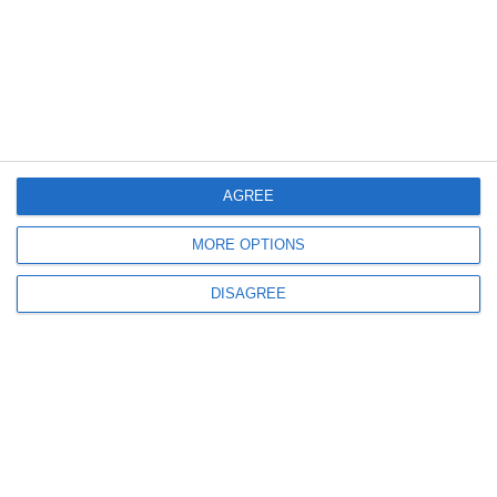
2231
15 Nov, 2023 16:39
Imobiliare Constanța
Afaceristul tulcean Gigi Uda poate începe construirea blocului de pe strada
Griviței
AGREE
MORE OPTIONS
DISAGREE
2998
29 Dec, 2022 00:00
Undă verde de la Mediu pentru blocul ridicat de afaceristul tulcean Gigi
Uda în centrul Constanței