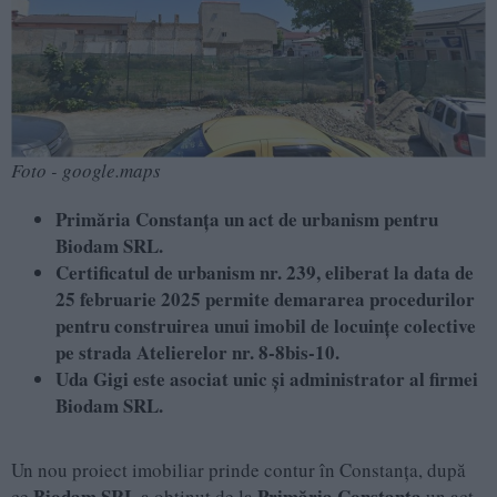
Foto - google.maps
Primăria Constanța un act de urbanism pentru
Biodam SRL.
Certificatul de urbanism nr. 239, eliberat la data de
25 februarie 2025 permite demararea procedurilor
pentru construirea unui imobil de locuințe colective
pe strada Atelierelor nr. 8-8bis-10.
Uda Gigi este asociat unic și administrator al firmei
Biodam SRL.
Un nou proiect imobiliar prinde contur în Constanța, după
Biodam SRL
Primăria Constanța
ce
a obținut de la
un act