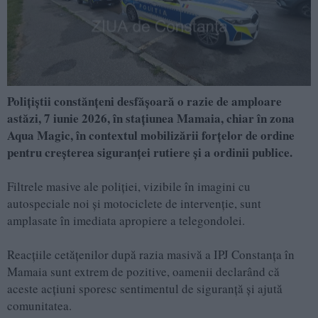
Polițiștii constănțeni desfășoară o razie de amploare
astăzi, 7 iunie 2026, în stațiunea Mamaia, chiar în zona
Aqua Magic
, în contextul mobilizării forțelor de ordine
pentru creșterea siguranței rutiere și a ordinii publice.
Filtrele masive ale poliției, vizibile în imagini cu
autospeciale noi și motociclete de intervenție, sunt
amplasate în imediata apropiere a telegondolei.
Reacțiile cetățenilor după razia masivă a IPJ Constanța în
Mamaia sunt extrem de pozitive, oamenii declarând că
aceste acțiuni sporesc sentimentul de siguranță și ajută
comunitatea.