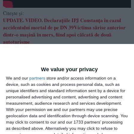
Citește și:
UPDATE. VIDEO. Declarațiile IPJ Constanța în cazul
accidentului mortal de pe DN 39Victima sărise anterior
dintr-o mașină în mers, fiind apoi călcată de două
autoturisme
Adaugă-ne ca sursă în Google
Urmărește-ne pe Google News
We value your privacy
We and our
partners
store and/or access information on a
Urmărește-ne pe Whatsapp
device, such as cookies and process personal data, such as
unique identifiers and standard information sent by a device for
personalised advertising and content, advertising and content
measurement, audience research and services development.
Vezi toate STIRILE VIDEO!
With your permission we and our partners may use precise
geolocation data and identification through device scanning. You
may click to consent to our and our 1733 partners’ processing
Ti-a placut articolul?
as described above. Alternatively you may click to refuse to