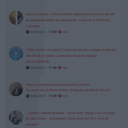
Iulian Gropoșilă și Niculae Peride, implicați într-un proces privind
un apartament deținut în coproprietate. Cazul este la Tribunalul
Constanța
2026.08.07 -
17:00
368
Clubul Sportiv Axiopolis Cernavodă lansează o licitație de aproape
800.000 de lei pentru a contracta o firmă de curățenie
(DOCUMENTE)
2026.08.07 -
17:00
361
Panica cetățenilor prescrisă pe rețetă de protocol
Ne sperie sau nu Planul de Risc în Energie aprobat de Guvern?
2026.08.07 -
17:00
319
„Agenda Culturală România - Turcia 2026” ajunge și la Constanța
Roxana Zidaru - „Patrimoniul comun poate deveni o sursă de
apropiere”