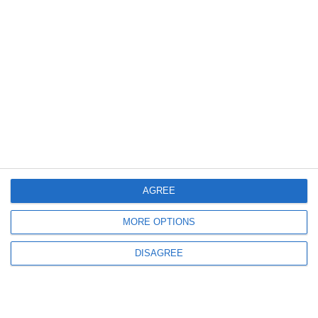
Razie de amploare a polițiștilor în județul Constanța! Doi șoferi beți,
depistați în trafic (GALERIE FOTO)
1262
13 Apr, 2025 15:31
FOTO-VIDEO
Alcool la volan și conducere fără permis. Bilanțul raziei poliției în
Constanța și alte zone apropiate
AGREE
MORE OPTIONS
DISAGREE
1170
20 Oct, 2024 11:15