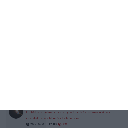
Cine sunt cei 186 de judecători care împart dreptatea în Constanța
și Tulcea?
2026.08.07 -
17:00
649
Minifotbal Constanța
ACS Marina LMP și-a întărit lotul cu fundașul Vișan Crețu. „Bun
venit la bord!“ (VIDEO)
2026.08.07 -
17:00
475
CSM Constanța șah
Povestea lui George-Gabriel Grigore, Mare Maestru Internațional.
„Am știut că vei deveni jucător, că te-am văzut plângând la acel
meci“ (P)
2026.08.07 -
17:00
452
Răzbunare periculoasă din gelozie la Limanu
Un bărbat, condamnat la 3 ani și 6 luni de închisoare după ce a
incendiat camera tehnică a fostei soacre
2026.08.07 -
17:00
388