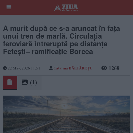
A murit după ce s-a aruncat în fața
unui tren de marfă. Circulația
feroviară întreruptă pe distanța
Fetești– ramificație Borcea
1268
Cătălina BĂLTĂREȚU
22 May, 2026 11:51
(1)