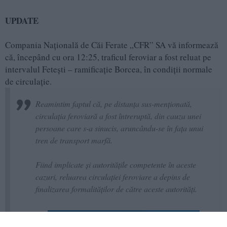
UPDATE
Compania Naţională de Căi Ferate „CFR” SA vă informează
că, începând cu ora 12:25, traficul feroviar a fost reluat pe
intervalul Fetești – ramificație Borcea, în condiții normale
de circulație.
Reamintim faptul că, pe distanța sus-menționată,
circulația feroviară a fost întreruptă, din cauza unei
persoane care s-a sinucis, aruncându-se în fața unui
tren de transport marfă.
Fiind implicate și autoritățile competente în aceste
cazuri, reluarea circulației feroviare a depins de
finalizarea formalităților de către aceste autorități.