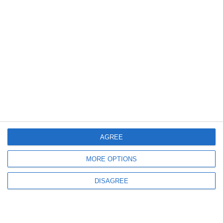
606
25 Jul, 2026 11:54
Incident grav pe raza Regionalei CFR Constanța! Un bărbat s-a electrocutat
după ce undița i-a atins firele de înaltă tensiune
AGREE
MORE OPTIONS
DISAGREE
1449
23 Jul, 2026 23:16
VIDEO.Intervenție de urgență după un impact violent între trenul Suceava
-Constanța și un autocamion! Linia ferată a fost avariată grav