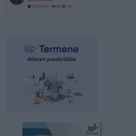
2026.08.08 -
08:11
305