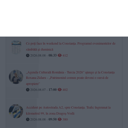
Constanța
FOTO-VIDEO. Legendele rugby-ului, întâlnire la 40 de ani de
când Farul a devenit vicecampioană la turneul Masters din Franța
2026.08.08 -
10:55
415
Ce poți face în weekend la Constanța. Programul evenimentelor de
sâmbătă și duminică
2026.08.08 -
08:33
412
„Agenda Culturală România - Turcia 2026” ajunge și la Constanța
Roxana Zidaru - „Patrimoniul comun poate deveni o sursă de
apropiere”
2026.08.07 -
17:00
402
Accident pe Autostrada A2, spre Constanța. Trafic îngreunat la
kilometrul 99, în zona Dragoș-Vodă
2026.08.08 -
09:50
380