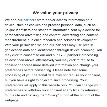
We value your privacy
We and our
partners
store and/or access information on a
device, such as cookies and process personal data, such as
unique identifiers and standard information sent by a device for
personalised advertising and content, advertising and content
measurement, audience research and services development.
With your permission we and our partners may use precise
geolocation data and identification through device scanning. You
may click to consent to our and our 1733 partners’ processing
as described above. Alternatively you may click to refuse to
consent or access more detailed information and change your
preferences before consenting.
Please note that some
Asigurăm publicul călător că personalul
processing of your personal data may not require your consent,
feroviar a depus toate eforturile necesare
but you have a right to object to such processing. Your
pentru reluarea circulației feroviare în condiții
preferences will apply to this website only. You can change your
preferences or withdraw your consent at any time by returning
normale şi de siguranţă-a mai punctat sursa
to this site and clicking the "Privacy" button at the bottom of the
citată.
webpage.