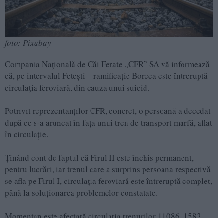
foto: Pixabay
Compania Naţională de Căi Ferate „CFR” SA vă informează
că, pe intervalul Fetești – ramificație Borcea este întreruptă
circulația feroviară, din cauza unui suicid.
Potrivit reprezentanților CFR, concret, o persoană a decedat
după ce s-a aruncat în fața unui tren de transport marfă, aflat
în circulație.
Ținând cont de faptul că Firul II este închis permanent,
pentru lucrări, iar trenul care a surprins persoana respectivă
se afla pe Firul I, circulația feroviară este întreruptă complet,
până la soluționarea problemelor constatate.
Momentan este afectată circulația trenurilor 11086, 1583,