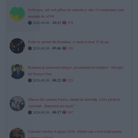
Dobrogea, sub cod galben de caniculă și vânt. Ce temperaturi sunt
anunțate de ANM
2026.08.08 -
10:11
379
Doliu în sportul din România. A murit la doar 25 de ani
2026.08.08 -
09:46
328
România își păstrează ratingul „recomandat investițiilor”. Mesajul
lui Nicușor Dan
2026.08.08 -
08:22
325
Minora din comuna Parava, căutată de autorități, a fost găsită în
siguranță. „Împreună am reușit!”
2026.08.08 -
08:17
307
Calendar ortodox 8 august 2026. Sfântul care a fost exilat pentru
apărarea credinței