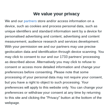
parcul și afectează fluiditatea circulației pe esplanadă.
Extinderile trebuie diferențiate de monument printr-o
abordare contemporană, dar subordonată volumetric.
We value your privacy
Riscuri asociate mediului
– extinderea clădirii și
We and our
partners
store and/or access information on a
amenajarea parcării necesită restudierea impactului
device, such as cookies and process personal data, such as
asupra aleii pietonale de pe latura vestică; spațiul
unique identifiers and standard information sent by a device for
dintre hotel și parcare poate acumula nisip în timpul
personalised advertising and content, advertising and content
measurement, audience research and services development.
furtunilor de nisip specifice zonei.
With your permission we and our partners may use precise
Reamenajarea zonei de parcare
– CZMI a aprobat,
geolocation data and identification through device scanning. You
a elibera
cu condiția restudierii, posibilitatea de
may click to consent to our and our 1733 partners’ processing
volumul existent prin împingerea extinderilor
as described above. Alternatively you may click to refuse to
laterale mai aproape de plajă
și de a aerisi și
consent or access more detailed information and change your
„înverzi” parcarea din fața hotelului.
preferences before consenting.
Please note that some
Necesitatea unei variante finale
– nicio propunere
processing of your personal data may not require your consent,
but you have a right to object to such processing. Your
actuală nu a fost considerată complet adecvată; CZMI
preferences will apply to this website only. You can change your
extinderile să
solicită elaborarea unei variante în care
preferences or withdraw your consent at any time by returning
nu afecteze fațadele existente
și caracterul istoric al
to this site and clicking the "Privacy" button at the bottom of the
Hotelului Rex.
webpage.