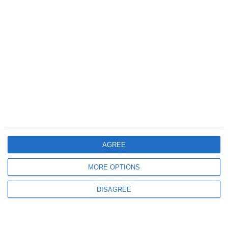
Simbolul stațiunii Mamaia, scos la licitație
Hotelul Rex și parcarea aferentă, executate silit
1330
27 Jan, 2026 09:45
Hotelul Rex din Mamaia, scos la licitație
Complexul istoric este executat silit pentru datorii de peste 6,7 milioane de
AGREE
euro
MORE OPTIONS
DISAGREE