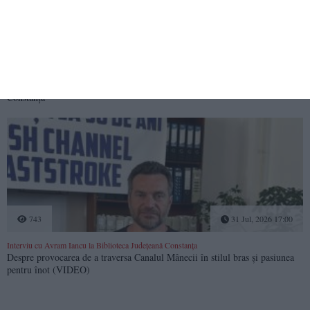
7140
03 Aug, 2026 17:00
Fosta judecătoare Iulia-Laura Opariuc-Dan a obținut în instanță anularea
taxelor impuse din oficiu de ANAF! Procesul a ajuns la Curtea de Apel
Constanța
743
31 Jul, 2026 17:00
Interviu cu Avram Iancu la Biblioteca Județeană Constanța
Despre provocarea de a traversa Canalul Mânecii în stilul bras și pasiunea
pentru înot (VIDEO)