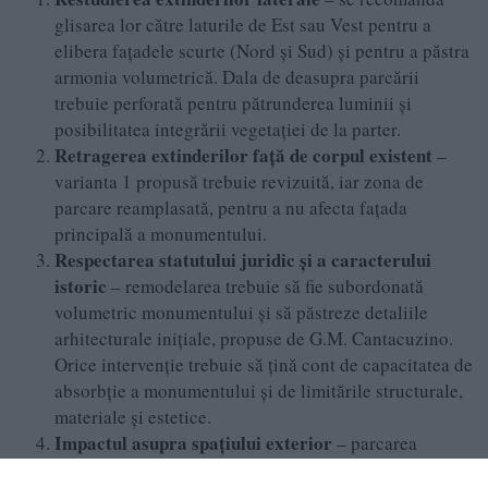
glisarea lor către laturile de Est sau Vest pentru a
elibera fațadele scurte (Nord și Sud) și pentru a păstra
armonia volumetrică. Dala de deasupra parcării
trebuie perforată pentru pătrunderea luminii și
posibilitatea integrării vegetației de la parter.
Retragerea extinderilor față de corpul existent
–
varianta 1 propusă trebuie revizuită, iar zona de
parcare reamplasată, pentru a nu afecta fațada
principală a monumentului.
Respectarea statutului juridic și a caracterului
istoric
– remodelarea trebuie să fie subordonată
volumetric monumentului și să păstreze detaliile
arhitecturale inițiale, propuse de G.M. Cantacuzino.
Orice intervenție trebuie să țină cont de capacitatea de
absorbție a monumentului și de limitările structurale,
materiale și estetice.
Impactul asupra spațiului exterior
– parcarea
propusă întrerupe relația vizuală a imobilului cu