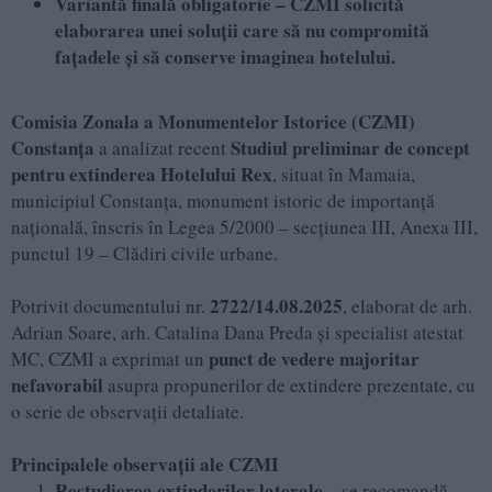
Variantă finală obligatorie – CZMI solicită
elaborarea unei soluții care să nu compromită
fațadele și să conserve imaginea hotelului.
Comisia Zonala a Monumentelor Istorice (CZMI)
Constanța
Studiul preliminar de concept
a analizat recent
pentru extinderea Hotelului Rex
, situat în Mamaia,
municipiul Constanța, monument istoric de importanță
națională, înscris în Legea 5/2000 – secțiunea III, Anexa III,
punctul 19 – Clădiri civile urbane.
2722/14.08.2025
Potrivit documentului nr.
, elaborat de arh.
Adrian Soare, arh. Catalina Dana Preda și specialist atestat
punct de vedere majoritar
MC, CZMI a exprimat un
nefavorabil
asupra propunerilor de extindere prezentate, cu
o serie de observații detaliate.
Principalele observații ale CZMI
Restudierea extinderilor laterale
– se recomandă