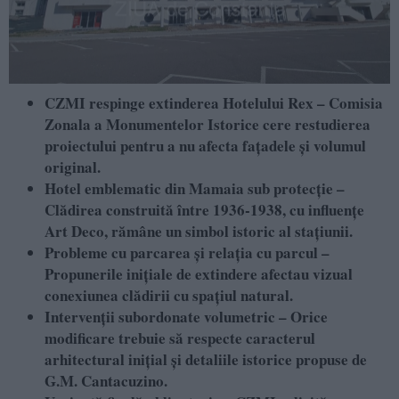
CZMI respinge extinderea Hotelului Rex – Comisia
Zonala a Monumentelor Istorice cere restudierea
proiectului pentru a nu afecta fațadele și volumul
original.
Hotel emblematic din Mamaia sub protecție –
Clădirea construită între 1936-1938, cu influențe
Art Deco, rămâne un simbol istoric al stațiunii.
Probleme cu parcarea și relația cu parcul –
Propunerile inițiale de extindere afectau vizual
conexiunea clădirii cu spațiul natural.
Intervenții subordonate volumetric – Orice
modificare trebuie să respecte caracterul
arhitectural inițial și detaliile istorice propuse de
G.M. Cantacuzino.