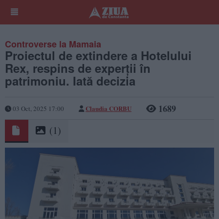
Controverse la Mamaia
Proiectul de extindere a Hotelului
Rex, respins de experții în
patrimoniu. Iată decizia
1689
Claudia CORBU
03 Oct, 2025 17:00
(1)