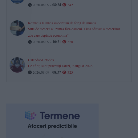
2026.08.09 -
08:24
342
România la mâna importului de forță de muncă
Sute de meserii au rămas fără oameni. Lista oficială a meseriilor
„de care depinde economia”
2026.08.09 -
10:21
328
Calendar-Ortodox
Ce sfinți sunt prăznuiți astăzi, 9 august 2026
2026.08.09 -
08:37
325