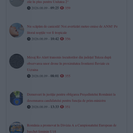
zile în plus pentru Unitatea 2“
2026.08.09 -
09:25
359
Nu scăpăm de caniculă! Noi avertizări meteo emise de ANM! Pe
litoral nopțile vor fi tropicale
2026.08.09 -
10:42
356
Mesaj Ro Alert transmis locuitorilor din județul Tulcea după
observarea unor drone în proximitatea frontierei fluviale cu
Ucraina
2026.08.09 -
08:01
355
Demersuri în justiție pentru obligarea Președintelui României la
desemnarea candidatului pentru funcția de prim-ministru
2026.08.09 -
13:33
351
România a promovat în Divizia A a Campionatului European de
baschet feminin U18