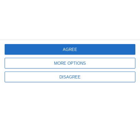
Dosarul, la Tribunal
AGREE
8645
08 Jul, 2023 16:27
MORE OPTIONS
Averea și interesele lui Viorel Gabriel Teliceanu, prim-procuror al
Parchetului de pe lângă Tribunalul Constanța! (DOCUMENTE)
DISAGREE
2319
21 Jun, 2023 00:00