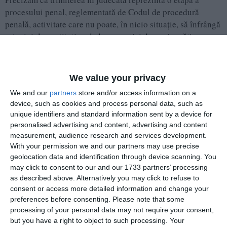
procesului penal, reglementată de Codul de procedură
penală, activitate care nu poate, în nicio situație, să înfrângă
principiul constituțional al prezumției de nevinovăție.
Foto cu rol ilustrativ!
We value your privacy
Sursă: rejust.ro și portal instanțe de judecată.
We and our
partners
store and/or access information on a
device, such as cookies and process personal data, such as
PRECIZĂRI:
unique identifiers and standard information sent by a device for
personalised advertising and content, advertising and content
measurement, audience research and services development.
With your permission we and our partners may use precise
geolocation data and identification through device scanning. You
may click to consent to our and our 1733 partners’ processing
as described above. Alternatively you may click to refuse to
consent or access more detailed information and change your
preferences before consenting.
Please note that some
processing of your personal data may not require your consent,
but you have a right to object to such processing. Your