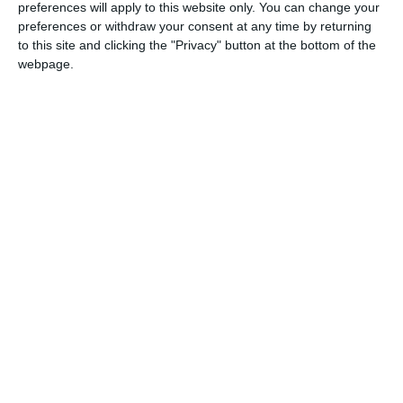
preferences will apply to this website only. You can change your
preferences or withdraw your consent at any time by returning
to this site and clicking the "Privacy" button at the bottom of the
webpage.
Legea 190 din 2018, la articolul 7, menţionează că
activitatea jurnalistică este exonerată de la unele prevederi
ale Regulamentului GDPR, dacă se păstrează un echilibru
între libertatea de exprimare şi protecţia datelor cu caracter
personal.
Informațiile din prezentul articol sunt de interes public și
sunt obținute din surse publice deschise.
Citește și
Constanța. Un șofer a mușcat de deget un polițist de la