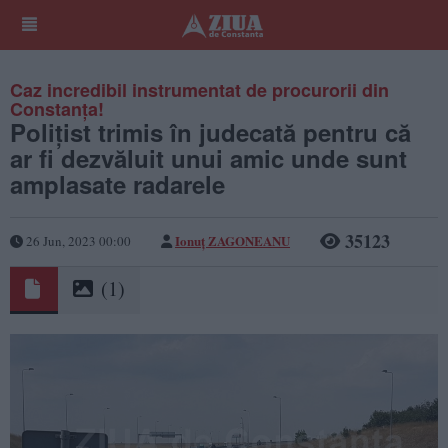
Caz incredibil instrumentat de procurorii din
Constanța!
Polițist trimis în judecată pentru că
ar fi dezvăluit unui amic unde sunt
amplasate radarele
35123
Ionuț ZAGONEANU
26 Jun, 2023 00:00
(1)