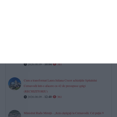
„diplomelor fantomă” și a contractelor cu dedicație
2026.08.09 -
10:31
469
Dreptul la pensie în luna decesului
Ce se întâmplă cu banii dacă o persoană moare după data de 1 a
lunii?
2026.08.09 -
11:35
390
STEAG ROȘU pe toate plajele din Eforie! Scăldatul în mare,
interzis
2026.08.09 -
10:04
381
Cum a transformat Laura Iuliana Cocor achizițiile Spitalului
Cernavodă într-o afacere cu 42 de presupuse șpăgi
(RECHIZITORIU)
2026.08.09 -
12:40
361
Ministrul Radu Miruță - „8cm câștigați la Cernavodă. Cel puțin 9