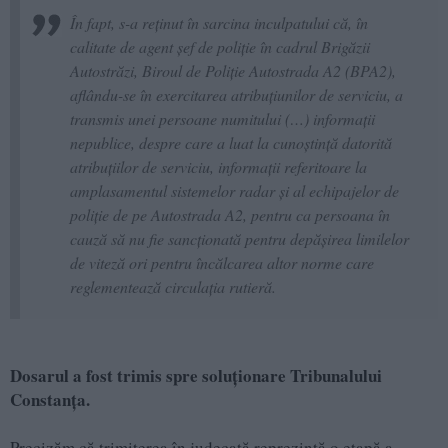
În fapt, s-a reţinut în sarcina inculpatului că, în
calitate de agent şef de poliţie în cadrul Brigăzii
Autostrăzi, Biroul de Poliţie Autostrada A2 (BPA2),
aflându-se în exercitarea atribuţiunilor de serviciu, a
transmis unei persoane numitului (…) informaţii
nepublice, despre care a luat la cunoştinţă datorită
atribuţiilor de serviciu, informaţii referitoare la
amplasamentul sistemelor radar şi al echipajelor de
poliţie de pe Autostrada A2, pentru ca persoana în
cauză să nu fie sancţionată pentru depăşirea limilelor
de viteză ori pentru încălcarea altor norme care
reglementează circulaţia rutieră.
Dosarul a fost trimis spre soluționare Tribunalului
Constanța.
Precizăm că trimiterea în judecată reprezintă o etapă a