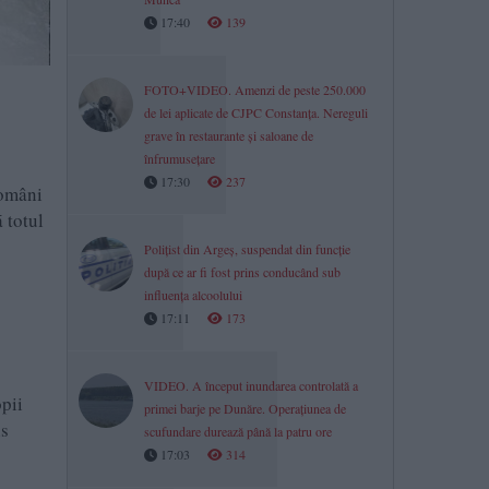
17:40
139
FOTO+VIDEO. Amenzi de peste 250.000
de lei aplicate de CJPC Constanța. Nereguli
grave în restaurante și saloane de
înfrumusețare
17:30
237
români
 totul
Polițist din Argeș, suspendat din funcție
după ce ar fi fost prins conducând sub
influența alcoolului
17:11
173
VIDEO. A început inundarea controlată a
opii
primei barje pe Dunăre. Operațiunea de
is
scufundare durează până la patru ore
17:03
314