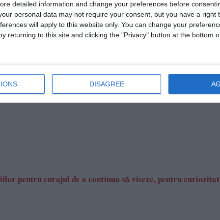
ore detailed information and change your preferences before consenti
our personal data may not require your consent, but you have a right t
ferences will apply to this website only. You can change your preferen
y returning to this site and clicking the "Privacy" button at the bottom
IONS
DISAGREE
A
ilor pentru curajul de a continua să viseze, pentru curiozitat