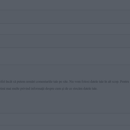
fel încât să putem urmări comentariile tale pe site. Nu vom folosi datele tale în alt scop. Pentru
primi mai multe privind informaţii despre cum și de ce stocăm datele tale.