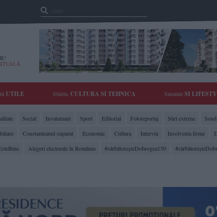
R!
IRTUALĂ
tii
UTILE
Stiinta,
CULTURA SI TEHNICA
Sanatate
SI LIFEST
litate
Social
Invatamant
Sport
Editorial
Fotoreportaj
Stiri externe
Sonda
biliare
Constanteanul suparat
Economic
Cultura
Interviu
Insolventa firme
D
EsteBine
Alegeri electorale în România
#sărbătoreşteDobrogea150
#sărbătoreşteDob