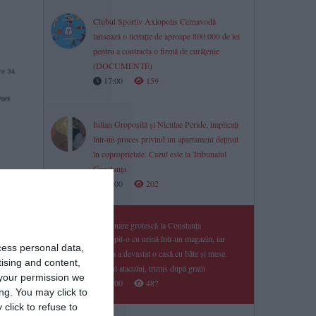
Clubul Sportiv Axiopolis Cernavodă
lansează o licitație de aproape 800.000 de lei
pentru a contracta o firmă de curățenie
(DOCUMENTE)
17:00
159
Iulian Gropoșilă și Niculae Peride, implicați
într-un proces privind un apartament deținut
în coproprietate. Cazul este la Tribunalul
Constanța
17:00
202
Răzbunare grotescă la Constanța
A stropit-o cu urină într-un magazin, iar
cess personal data,
familia a devastat o casă cu bâte și mese.
tising and content,
Liderul atacului, trimis după gratii
your permission we
17:00
487
ng. You may click to
click to refuse to