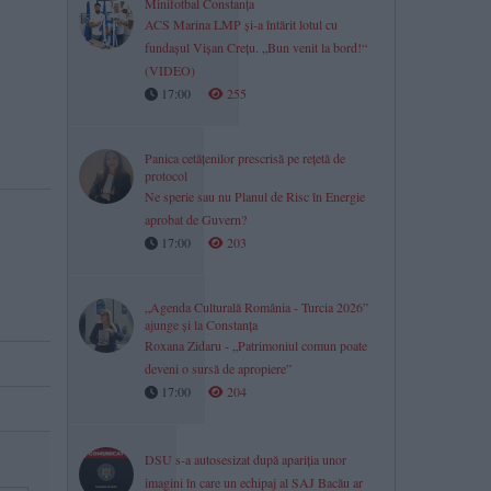
Minifotbal Constanța
ACS Marina LMP și-a întărit lotul cu
fundașul Vișan Crețu. „Bun venit la bord!“
(VIDEO)
17:00
255
Panica cetățenilor prescrisă pe rețetă de
protocol
Ne sperie sau nu Planul de Risc în Energie
aprobat de Guvern?
17:00
203
„Agenda Culturală România - Turcia 2026”
ajunge și la Constanța
Roxana Zidaru - „Patrimoniul comun poate
deveni o sursă de apropiere”
17:00
204
DSU s-a autosesizat după apariția unor
imagini în care un echipaj al SAJ Bacău ar