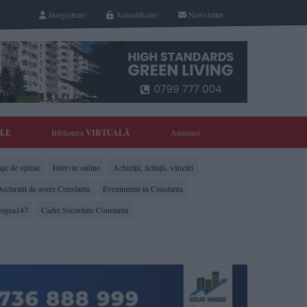
Inregistrare
Autentificare
Newsletter
YLE
Biblioteca
VIRTUALĂ
Anunturi
je de opinie
Interviu online
Achiziții, licitații, vânzări
eclaratii de avere Constanta
Evenimente in Constanta
rogea147
Cadre Securitate Constanta