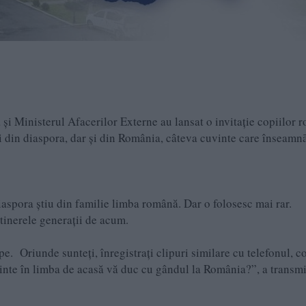
 şi Ministerul Afacerilor Externe au lansat o invitație copiilor 
pii din diaspora, dar şi din România, câteva cuvinte care înseamnā
aspora ştiu din familie limba română. Dar o folosesc mai rar.
tinerele generații de acum.
. Oriunde sunteți, înregistrați clipuri similare cu telefonul, c
uvinte în limba de acasă vă duc cu gândul la România?”, a transm