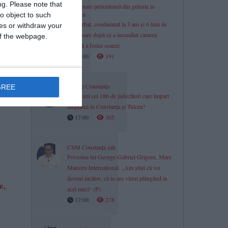
ng.
Please note that
Răzbunare periculoasă din gelozie la
Limanu
o object to such
Un bărbat, condamnat la 3 ani și 6 luni de
ces or withdraw your
închisoare după ce a incendiat camera
 of the webpage.
tehnică a fostei soacre
17:00
191
Justiție Constanța
GREE
Cine sunt cei 186 de judecători care împart
dreptatea în Constanța și Tulcea?
17:00
305
CSM Constanța șah
Povestea lui George-Gabriel Grigore, Mare
Maestru Internațional. „Am știut că vei
deveni jucător, că te-am văzut plângând la
e,
acel meci“ (P)
17:00
278