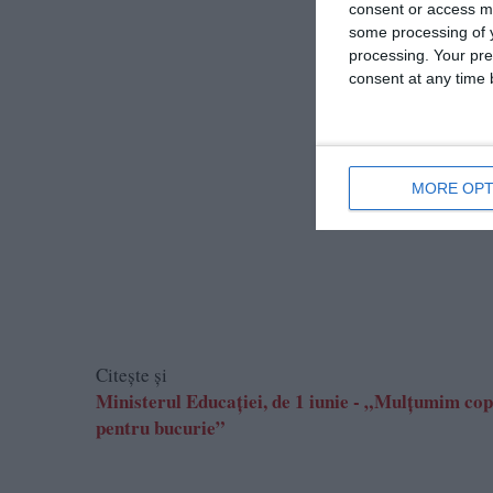
consent or access m
some processing of y
processing. Your pre
consent at any time b
MORE OPT
Citește și
Ministerul Educației, de 1 iunie - „Mulțumim copi
pentru bucurie”