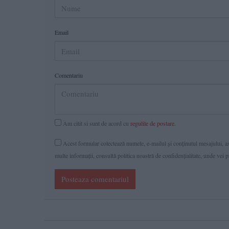
Email
Comentariu
Am citit si sunt de acord cu
regulile de postare
.
Acest formular colectează numele, e-mailul şi conținutul mesajului, ast
multe informaţii, consultă politica noastră de confidenţialitate, unde vei 
Posteaza comentariul