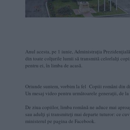
Anul acesta, pe 1 iunie, Administrația Prezidențială
din toate colțurile lumii să transmită celorlalți co
pentru ei, în limba de acasă.
Oriunde suntem, vorbim la fel Copiii români din di
Un mesaj video pentru următoarele generații, de la 
De ziua copiilor, limba română ne aduce mai aproape
sau adulți şi transmiteți mai departe tuturor: ce c
ministerul pe pagina de Facebook.