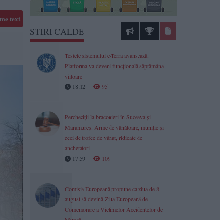
me text
STIRI CALDE
Testele sistemului e-Terra avansează.
Platforma va deveni funcțională săptămâna
viitoare
18:12
95
Percheziții la braconieri în Suceava și
Maramureș. Arme de vânătoare, muniție și
zeci de trofee de vânat, ridicate de
anchetatori
17:59
109
Comisia Europeană propune ca ziua de 8
august să devină Ziua Europeană de
Comemorare a Victimelor Accidentelor de
Muncă