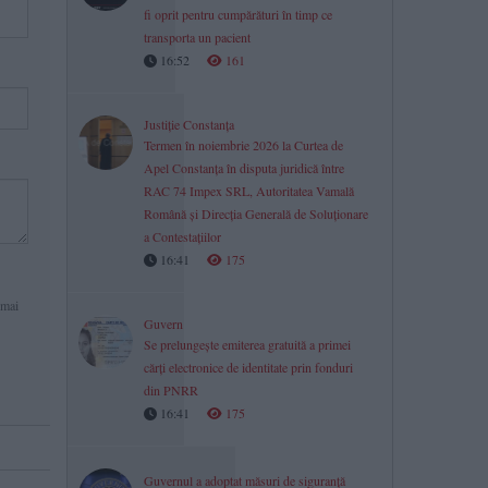
fi oprit pentru cumpărături în timp ce
transporta un pacient
16:52
161
Justiție Constanța
Termen în noiembrie 2026 la Curtea de
Apel Constanța în disputa juridică între
RAC 74 Impex SRL, Autoritatea Vamală
Română și Direcția Generală de Soluționare
a Contestațiilor
16:41
175
 mai
Guvern
Se prelungește emiterea gratuită a primei
cărți electronice de identitate prin fonduri
din PNRR
16:41
175
Guvernul a adoptat măsuri de siguranță