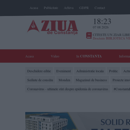
Acasa
Publicitate
Arhiva
GDPR
Contact
18:23
07 08 2026
CITESTE UN ZIAR LIBE
Deschide BIBLIOTECA V
Acasa
Video
In
CONSTANTA
Informa
Deschidere editie
Eveniment
Administratie locala
Politic
Actua
Sedinte de consiliu
Monden
Magazinul de business
Proiecte imo
Coronavirus - ultimele stiri despre epidemia de coronavirus
#Constanta