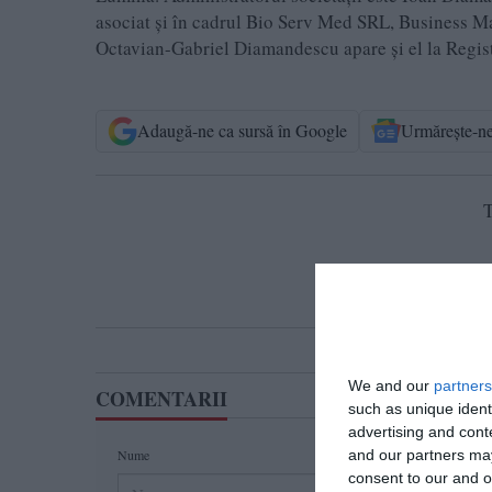
asociat şi în cadrul Bio Serv Med SRL, Business 
Octavian-Gabriel Diamandescu apare şi el la Regis
Adaugă-ne ca sursă în Google
Urmărește-n
T
We and our
partners
COMENTARII
such as unique ident
advertising and con
Nume
and our partners may
consent to our and o