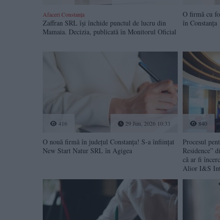
O firmă cu fo
Afaceri Constanța
Zaffran SRL își închide punctul de lucru din
în Constanța
Mamaia. Decizia, publicată în Monitorul Oficial
416
29 Jun, 2026 10:33
840
O nouă firmă în județul Constanța! S-a înființat
Procesul pent
New Start Natur SRL în Agigea
Residence” di
că ar fi încer
Alior I&S Int