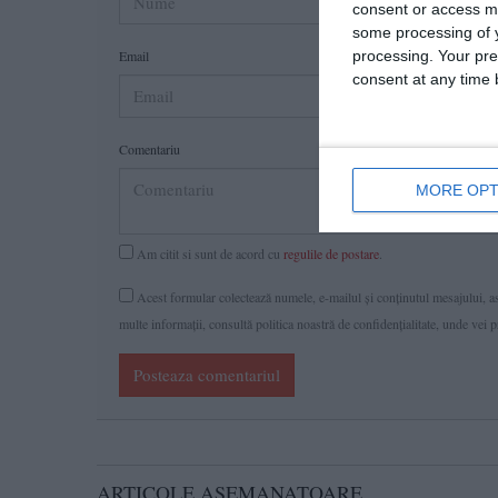
consent or access m
some processing of y
Email
processing. Your pre
consent at any time b
Comentariu
MORE OPT
Am citit si sunt de acord cu
regulile de postare
.
Acest formular colectează numele, e-mailul şi conținutul mesajului, ast
multe informaţii, consultă politica noastră de confidenţialitate, unde vei 
Posteaza comentariul
ARTICOLE ASEMANATOARE