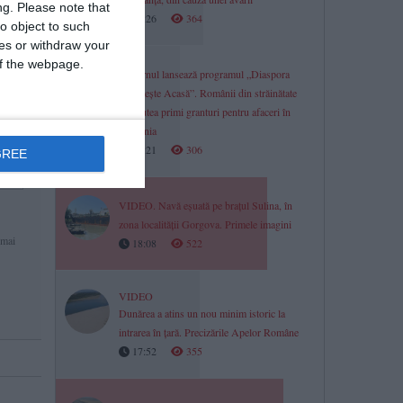
ng.
Please note that
18:26
364
o object to such
ces or withdraw your
 of the webpage.
Guvernul lansează programul „Diaspora
Investește Acasă”. Românii din străinătate
vor putea primi granturi pentru afaceri în
România
18:21
306
GREE
VIDEO. Navă eșuată pe brațul Sulina, în
zona localității Gorgova. Primele imagini
 mai
18:08
522
VIDEO
Dunărea a atins un nou minim istoric la
intrarea în țară. Precizările Apelor Române
17:52
355