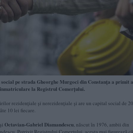
l social pe strada Gheorghe Murgoci din Constanţa a primit a
i înmatriculare la Registrul Comerţului.
rilor rezidenţiale şi nerezidenţiale şi are un capital social de 2
âte 10 lei fiecare.
Octavian-Gabriel Diamandescu
 şi
, născut în 1976, ambii din
ndescu. Potrivit Registrului Comerţului, acesta mai figurează c