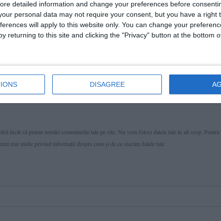
ore detailed information and change your preferences before consenti
our personal data may not require your consent, but you have a right t
ferences will apply to this website only. You can change your preferen
y returning to this site and clicking the "Privacy" button at the bottom
IONS
DISAGREE
A
fel încât să putem urmări comentariile tale pe site. Nu vom folosi datele tale în alt scop. Pentru
primi mai multe privind informaţii despre cum și de ce stocăm datele tale.