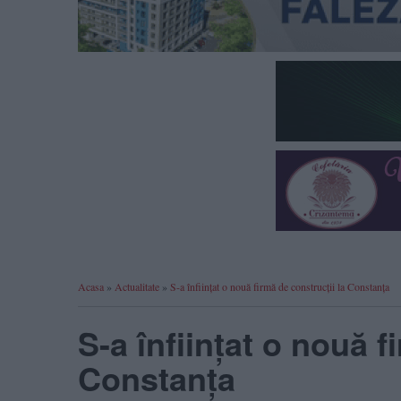
Acasa
»
Actualitate
»
S-a înfiinţat o nouă firmă de construcţii la Constanţa
S-a înfiinţat o nouă f
Constanţa