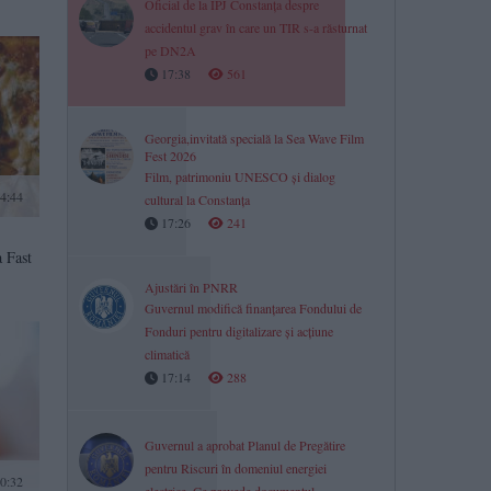
Oficial de la IPJ Constanța despre
accidentul grav în care un TIR s-a răsturnat
pe DN2A
17:38
561
Georgia,invitată specială la Sea Wave Film
Fest 2026
Film, patrimoniu UNESCO și dialog
14:44
cultural la Constanța
17:26
241
a Fast
Ajustări în PNRR
Guvernul modifică finanțarea Fondului de
Fonduri pentru digitalizare și acțiune
climatică
17:14
288
Guvernul a aprobat Planul de Pregătire
pentru Riscuri în domeniul energiei
0:32