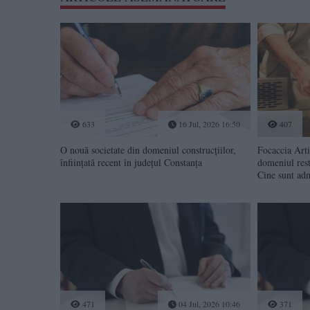
633
16 Jul, 2026 16:50
407
O nouă societate din domeniul construcțiilor,
Focaccia Art
înființată recent în județul Constanța
domeniul rest
Cine sunt adm
471
04 Jul, 2026 10:46
371