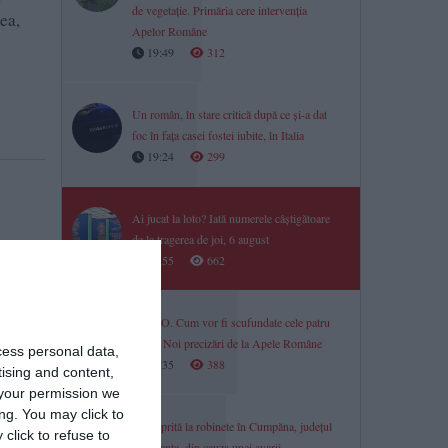
de vegetație. Primăria cere intervenția
ea,
Apelor Române
19:49
312
Un român, în stare critică după ce și-a dat
foc în fața casei fostei iubite, în Italia
19:24
299
Ai jucat la loto? Iată numerele câștigătoare
de la tragerea de joi, 6 august
18:55
662
VIDEO. Cum vor fi scufundate cele patru
barje? Noi precizări de la Apele Române
cess personal data,
18:35
388
tising and content,
your permission we
ng. You may click to
Apă oprită la robinete în Cumpăna, județul
click to refuse to
Constanța, din cauza unei avarii