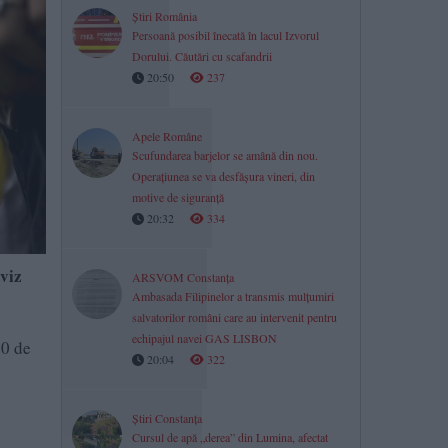
Știri România
Persoană posibil înecată în lacul Izvorul
Dorului. Căutări cu scafandrii
20:50
237
Apele Române
Scufundarea barjelor se amână din nou.
Operațiunea se va desfășura vineri, din
motive de siguranță
20:32
334
viz
ARSVOM Constanța
Ambasada Filipinelor a transmis mulțumiri
salvatorilor români care au intervenit pentru
echipajul navei GAS LISBON
00 de
20:04
322
Știri Constanța
Cursul de apă „derea” din Lumina, afectat
ă