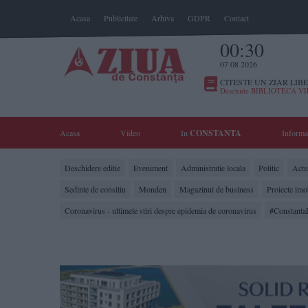
Acasa
Publicitate
Arhiva
GDPR
Contact
00:30
07 08 2026
CITESTE UN ZIAR LIBE
Deschide BIBLIOTECA V
Acasa
Video
In
CONSTANTA
Informa
Deschidere editie
Eveniment
Administratie locala
Politic
Actua
Sedinte de consiliu
Monden
Magazinul de business
Proiecte imo
Coronavirus - ultimele stiri despre epidemia de coronavirus
#Constanta