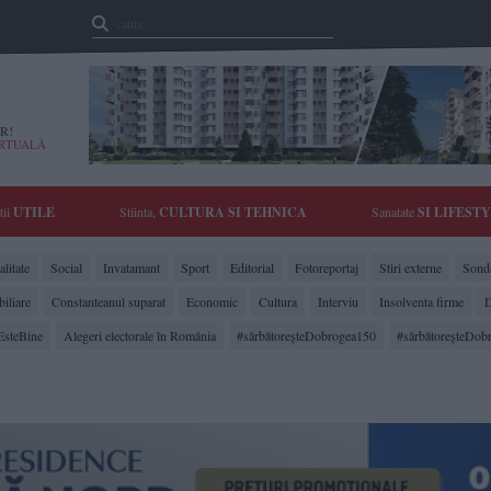
R!
IRTUALĂ
tii
UTILE
Stiinta,
CULTURA SI TEHNICA
Sanatate
SI LIFEST
litate
Social
Invatamant
Sport
Editorial
Fotoreportaj
Stiri externe
Sonda
biliare
Constanteanul suparat
Economic
Cultura
Interviu
Insolventa firme
D
EsteBine
Alegeri electorale în România
#sărbătoreşteDobrogea150
#sărbătoreşteDob