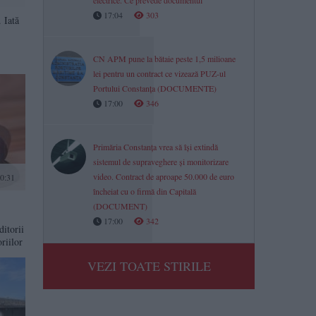
electrice. Ce prevede documentul
17:04
303
 Iată
CN APM pune la bătaie peste 1,5 milioane
lei pentru un contract ce vizează PUZ-ul
Portului Constanța (DOCUMENTE)
17:00
346
Primăria Constanța vrea să își extindă
sistemul de supraveghere și monitorizare
video. Contract de aproape 50.000 de euro
0:31
încheiat cu o firmă din Capitală
(DOCUMENT)
17:00
342
itorii
riilor
VEZI TOATE STIRILE