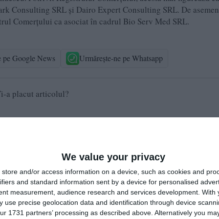
Mark Consulting SRL şi Dairo Expert Consulting SRL. De asemen
trul Comerţului ca asociat în cadrul Bio Serv Med SRL.
e pe Google News
Urmărește-ne pe Whatsapp
i-a placut articolul?
We value your privacy
store and/or access information on a device, such as cookies and pro
ifiers and standard information sent by a device for personalised adver
tent measurement, audience research and services development.
With 
 use precise geolocation data and identification through device scanni
ur 1731 partners’ processing as described above. Alternatively you may 