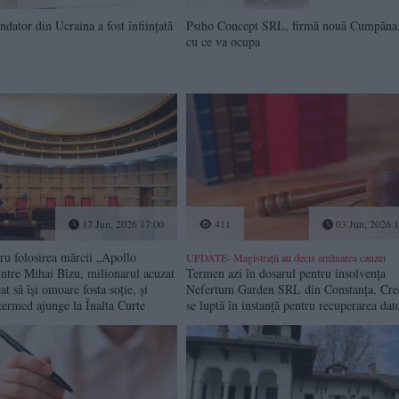
ndator din Ucraina a fost înființată
Psiho Concept SRL, firmă nouă Cumpăna.
cu ce va ocupa
17 Jun, 2026 17:00
411
03 Jun, 2026 1
ru folosirea mărcii „Apollo
UPDATE- Magistrații au decis amânarea cauzei
ntre Mihai Bîzu, milionarul acuzat
Termen azi în dosarul pentru insolvența
cat să își omoare fosta soție, și
Nefertum Garden SRL din Constanța. Cred
ermed ajunge la Înalta Curte
se luptă în instanță pentru recuperarea dato