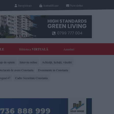
Inregistrare
Autentificare
Newsletter
YLE
Biblioteca
VIRTUALĂ
Anunturi
je de opinie
Interviu online
Achiziții, licitații, vânzări
eclaratii de avere Constanta
Evenimente in Constanta
rogea147
Cadre Securitate Constanta