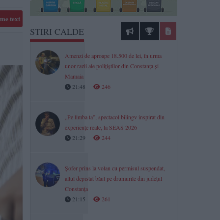
me text
STIRI CALDE
Amenzi de aproape 18.500 de lei, în urma
unor razii ale polițiștilor din Constanța și
Mamaia
21:48
246
„Pe limba ta”, spectacol bilingv inspirat din
experiențe reale, la SEAS 2026
21:29
244
Șofer prins la volan cu permisul suspendat,
altul depistat băut pe drumurile din județul
Constanța
21:15
261