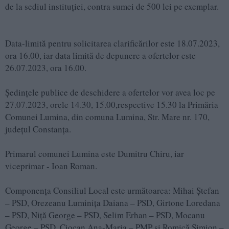
de la sediul instituţiei, contra sumei de 500 lei pe exemplar.
Data-limită pentru solicitarea clarificărilor este 18.07.2023,
ora 16.00, iar data limită de depunere a ofertelor este
26.07.2023, ora 16.00.
Ședinţele publice de deschidere a ofertelor vor avea loc pe
27.07.2023, orele 14.30, 15.00,respective 15.30 la Primăria
Comunei Lumina, din comuna Lumina, Str. Mare nr. 170,
judeţul Constanţa.
Primarul comunei Lumina este Dumitru Chiru, iar
viceprimar - Ioan Roman.
Componența Consiliul Local este următoarea: Mihai Ștefan
– PSD, Orezeanu Luminița Daiana – PSD, Girtone Loredana
– PSD, Niță George – PSD, Selim Erhan – PSD, Mocanu
George – PSD, Ciocan Ana-Maria – PMP și Romică Simion –