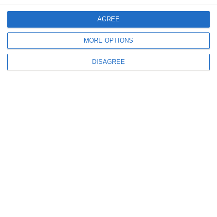
AGREE
MORE OPTIONS
DISAGREE
628
27 May, 2026 15:26
Investiție în siguranța pietonilor! Comuna Lumina, județul Constanța alocă
peste 130.000 de lei pentru amenajarea trotuarelor pe strada Belșugului
(DOCUMENTE)
462
26 May, 2026 11:55
Primăria Lumina lansează o consultare de piață pentru gestionarea
deșeurilor inerte de pe raza comunei (DOCUMENT)