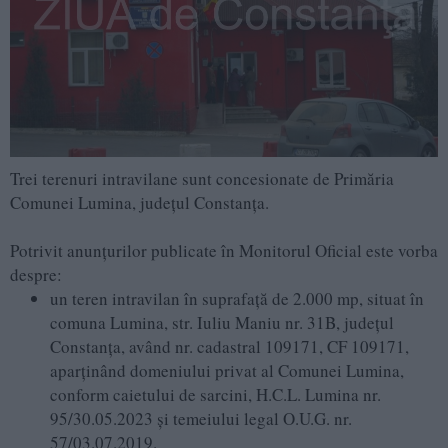
Trei terenuri intravilane sunt concesionate de Primăria
Comunei Lumina, județul Constanța.
Potrivit anunțurilor publicate în Monitorul Oficial este vorba
despre:
un teren intravilan în suprafaţă de 2.000 mp, situat în
comuna Lumina, str. Iuliu Maniu nr. 31B, judeţul
Constanţa, având nr. cadastral 109171, CF 109171,
aparţinând domeniului privat al Comunei Lumina,
conform caietului de sarcini, H.C.L. Lumina nr.
95/30.05.2023 şi temeiului legal O.U.G. nr.
57/03.07.2019.