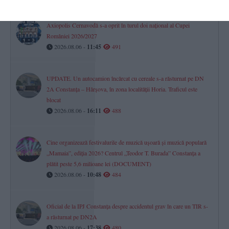
Axiopolis Cernavodă s-a oprit în turul doi național al Cupei
României 2026/2027
2026.08.06 -
11:45
491
UPDATE. Un autocamion încărcat cu cereale s-a răsturnat pe DN
2A Constanța – Hârșova, în zona localității Horia. Traficul este
blocat
2026.08.06 -
16:11
488
Cine organizează festivalurile de muzică ușoară și muzică populară
„Mamaia”, ediția 2026? Centrul „Teodor T. Burada” Constanța a
plătit peste 5,6 milioane lei (DOCUMENT)
2026.08.06 -
10:48
484
Oficial de la IPJ Constanța despre accidentul grav în care un TIR s-
a răsturnat pe DN2A
2026.08.06 -
17:38
480