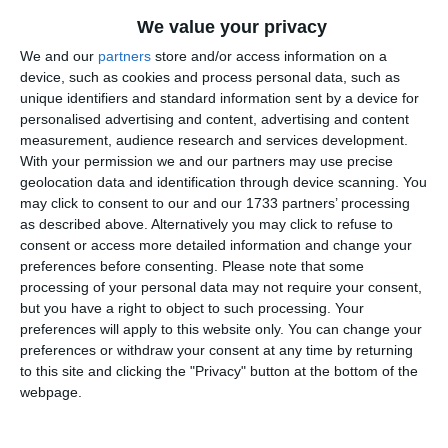
Informațiile din prezentul articol sunt de interes public și
We value your privacy
sunt obținute din surse publice deschise.
We and our
partners
store and/or access information on a
device, such as cookies and process personal data, such as
unique identifiers and standard information sent by a device for
personalised advertising and content, advertising and content
measurement, audience research and services development.
Citește și:
With your permission we and our partners may use precise
geolocation data and identification through device scanning. You
Cumpărări Constanța: Două contracte pentru
may click to consent to our and our 1733 partners’ processing
gestionarea deșeurilor în Albești, atribuite unei firme din
as described above. Alternatively you may click to refuse to
București (DOCUMENTE)
consent or access more detailed information and change your
preferences before consenting.
Please note that some
Adaugă-ne ca sursă în Google
processing of your personal data may not require your consent,
but you have a right to object to such processing. Your
Urmărește-ne pe Google News
preferences will apply to this website only. You can change your
preferences or withdraw your consent at any time by returning
Urmărește-ne pe Whatsapp
to this site and clicking the "Privacy" button at the bottom of the
webpage.
Ti-a placut articolul?