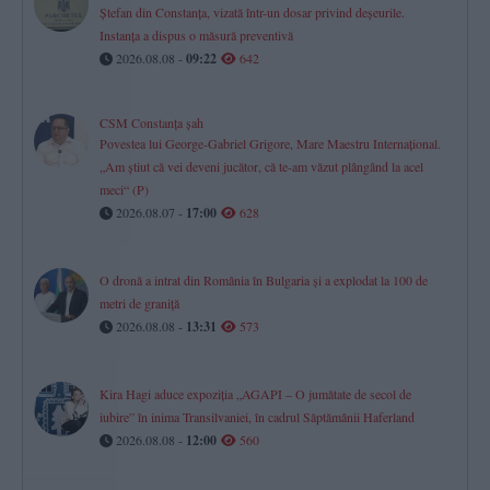
Ștefan din Constanța, vizată într-un dosar privind deșeurile.
Instanța a dispus o măsură preventivă
2026.08.08 -
09:22
642
CSM Constanța șah
Povestea lui George-Gabriel Grigore, Mare Maestru Internațional.
„Am știut că vei deveni jucător, că te-am văzut plângând la acel
meci“ (P)
2026.08.07 -
17:00
628
O dronă a intrat din România în Bulgaria și a explodat la 100 de
metri de graniță
2026.08.08 -
13:31
573
Kira Hagi aduce expoziția „AGAPI – O jumătate de secol de
iubire” în inima Transilvaniei, în cadrul Săptămânii Haferland
2026.08.08 -
12:00
560