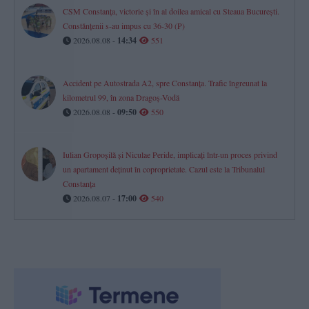
CSM Constanța, victorie și în al doilea amical cu Steaua București.
Constănțenii s-au impus cu 36-30 (P)
2026.08.08 -
14:34
551
Accident pe Autostrada A2, spre Constanța. Trafic îngreunat la
kilometrul 99, în zona Dragoș-Vodă
2026.08.08 -
09:50
550
Iulian Gropoșilă și Niculae Peride, implicați într-un proces privind
un apartament deținut în coproprietate. Cazul este la Tribunalul
Constanța
2026.08.07 -
17:00
540