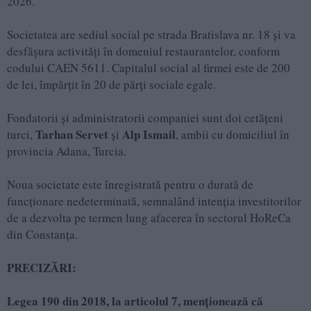
2026.
Societatea are sediul social pe strada Bratislava nr. 18 și va
desfășura activități în domeniul restaurantelor, conform
codului CAEN 5611. Capitalul social al firmei este de 200
de lei, împărțit în 20 de părți sociale egale.
Fondatorii și administratorii companiei sunt doi cetățeni
Tarhan Servet
Alp Ismail
turci,
și
, ambii cu domiciliul în
provincia Adana, Turcia.
Noua societate este înregistrată pentru o durată de
funcționare nedeterminată, semnalând intenția investitorilor
de a dezvolta pe termen lung afacerea în sectorul HoReCa
din Constanța.
PRECIZĂRI:
Legea 190 din 2018, la articolul 7, menționează că