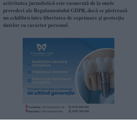
activitatea jurnalistică este exonerată de la unele
prevederi ale Regulamentului GDPR, dacă se păstrează
un echilibru între libertatea de exprimare și protecția
datelor cu caracter personal.