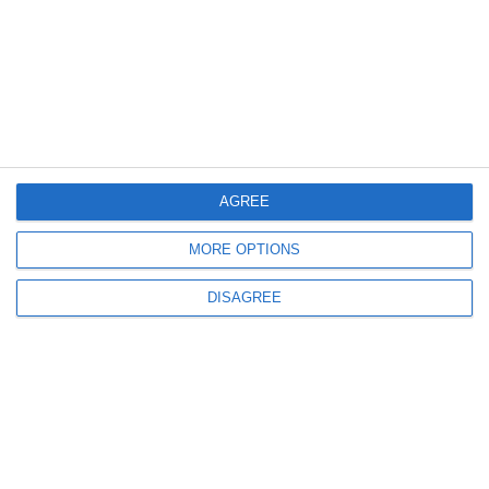
360
27 Jul, 2026 11:20
Afaceri Constanța
Mariva Hotels SRL își schimbă obiectul principal de activitate și deschide
un nou punct de lucru în Mamaia
AGREE
MORE OPTIONS
559
27 Jul, 2026 11:20
DISAGREE
Șantierul Naval Midia SA scapă de procesul de insolvență
Creditoarea Eurobalkan Steel SRL a renunțat la judecată