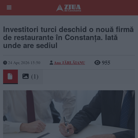
Investitori turci deschid o nouă firmă
de restaurante în Constanța. Iată
unde are sediul
955
Ana JĂRLĂIANU
24 Apr, 2026 15:50
(1)