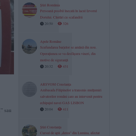
Știri România
Persoană posibil înecată în lacul Izvorul
Dorului. Căutări cu scafandrii
20:50
326
Apele Române
Scufundarea barjelor se amână din nou.
Operațiunea se va desfășura vineri, din
motive de siguranță
20:32
431
ARSVOM Constanța
Ambasada Filipinelor a transmis mulțumiri
salvatorilor români care au intervenit pentru
echipajul navei GAS LISBON
i” sau
20:04
411
Știri Constanța
Cursul de apă „derea” din Lumina, afectat