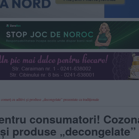
merț cu aditivi și produse „decongelate” prezentate ca tradiționale
entru consumatori! Cozon
i și produse „decongelate”