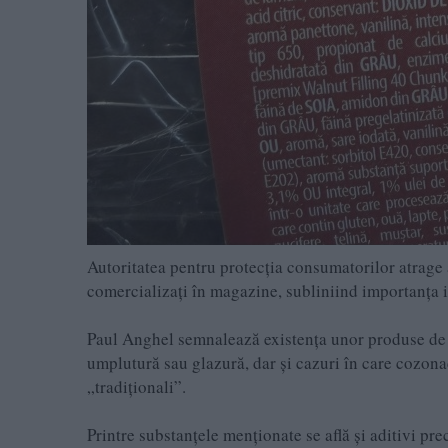
Autoritatea pentru protecția consumatorilor atrage 
comercializați în magazine, subliniind importanța 
Paul Anghel semnalează existența unor produse de pat
umplutură sau glazură, dar și cazuri în care cozon
„tradiționali”.
Printre substanțele menționate se află și aditivi pr