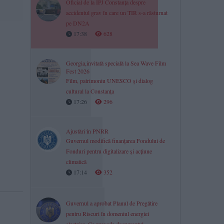
Oficial de la IPJ Constanța despre
accidentul grav în care un TIR s-a răsturnat
pe DN2A
17:38
628
Georgia,invitată specială la Sea Wave Film
Fest 2026
Film, patrimoniu UNESCO și dialog
cultural la Constanța
17:26
296
Ajustări în PNRR
Guvernul modifică finanțarea Fondului de
Fonduri pentru digitalizare și acțiune
climatică
17:14
352
Guvernul a aprobat Planul de Pregătire
pentru Riscuri în domeniul energiei