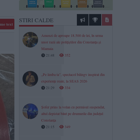
STIRI CALDE
me text
Amenzi de aproape 18.500 de lei, în urma
unor razii ale polițiștilor din Constanța și
Mamaia
21:48
352
„Pe limba ta”, spectacol bilingv inspirat din
experiențe reale, la SEAS 2026
21:29
334
Șofer prins la volan cu permisul suspendat,
altul depistat băut pe drumurile din județul
Constanța
21:15
349