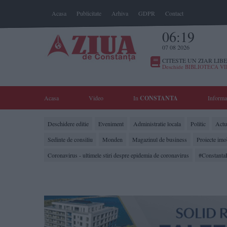
Acasa
Publicitate
Arhiva
GDPR
Contact
06:19
07 08 2026
CITESTE UN ZIAR LIBE
Deschide BIBLIOTECA V
Acasa
Video
In
CONSTANTA
Informa
Deschidere editie
Eveniment
Administratie locala
Politic
Actua
Sedinte de consiliu
Monden
Magazinul de business
Proiecte imo
Coronavirus - ultimele stiri despre epidemia de coronavirus
#Constanta