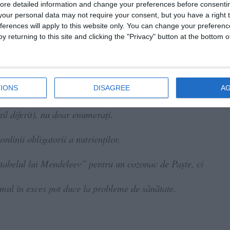
ore detailed information and change your preferences before consenti
our personal data may not require your consent, but you have a right t
ferences will apply to this website only. You can change your preferen
y returning to this site and clicking the "Privacy" button at the bottom
că, rahat, stafide, cacao, mac), procentul trebuie declarat
IONS
DISAGREE
A
stil diferit), nu doar enumerați.
rdinii obligatorii a nutrienților.
tabelul lui Mendeleev” pentru un cozonac de Paște, ci
sumul în exces pot duce la probleme de sănătate.