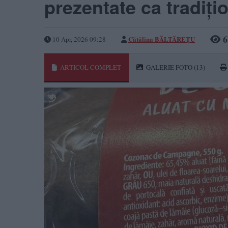
prezentate ca tradiți
6
Cătălina BĂLTĂREȚU
10 Apr, 2026 09:28
ARTICOL COMPLET
GALERIE FOTO
(13)