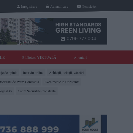
Inregistrare
Autentificare
Newsletter
YLE
Biblioteca
VIRTUALĂ
Anunturi
je de opinie
Interviu online
Achiziții, licitații, vânzări
eclaratii de avere Constanta
Evenimente in Constanta
rogea147
Cadre Securitate Constanta