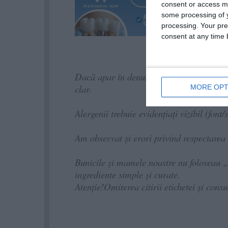
consent or access m
some processing of y
processing. Your pre
consent at any time b
Dacă apar în denumire sau pe ambalaj (nu
clar.
MORE OPT
Alergenii trebuie evidențiați vizibil (font/
Am observat și erori privind respectarea o
Bunicile și mamele noastre nu foloseau „
ingrediente simple și curate.
Atenție!Omiterea citirii etichetei și con