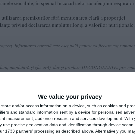
anele sensibile, în special în cazul celor cu afecțiuni respiratori
utilizarea premixurilor fără menționarea clară a proporției
anțe privind declararea umpluturilor și a valorilor nutriționale.
 comerț. Informarea corectă este esențială pentru ca fiecare consumator
n aluat, umplutură și glazură), dar și produse DECONGELATE, prezenta
derat sigur în mod obișnuit, dar poate provoca reacții la persoane
ii, iritații, probleme digestive
We value your privacy
store and/or access information on a device, such as cookies and pro
ără indicarea procentului real de ingrediente (ex: nucă),umpluturi
ifiers and standard information sent by a device for personalised adver
i decât sugerează ambalajul
tent measurement, audience research and services development.
With 
 use precise geolocation data and identification through device scanni
ur 1733 partners’ processing as described above. Alternatively you may 