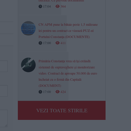
electrice. Ce prevede documentul
17:04
364
CN APM pune la bătaie peste 1,5 milioane
lei pentru un contract ce vizează PUZ-ul
Portului Constanța (DOCUMENTE)
17:00
411
Primăria Constanța vrea să își extindă
sistemul de supraveghere și monitorizare
video. Contract de aproape 50.000 de euro
încheiat cu o firmă din Capitală
(DOCUMENT)
17:00
424
VEZI TOATE STIRILE