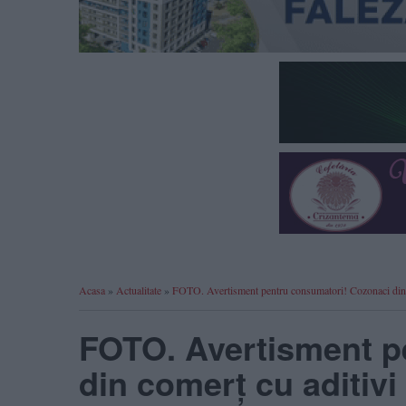
Acasa
»
Actualitate
»
FOTO. Avertisment pentru consumatori! Cozonaci din co
FOTO. Avertisment p
din comerț cu aditiv