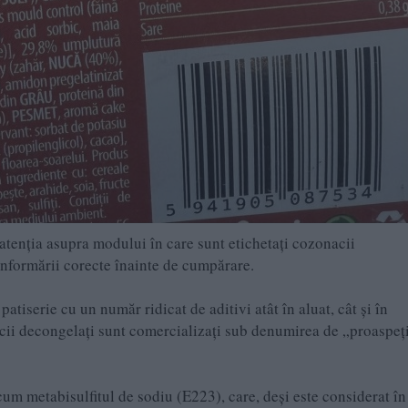
atenția asupra modului în care sunt etichetați cozonacii
informării corecte înainte de cumpărare.
iserie cu un număr ridicat de aditivi atât în aluat, cât și în
acii decongelați sunt comercializați sub denumirea de „proaspeț
ecum metabisulfitul de sodiu (E223), care, deși este considerat în