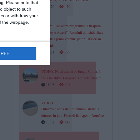
ng.
Please note that
18:26
426
o object to such
ces or withdraw your
 of the webpage.
Guvernul lansează programul „Diaspora
Investește Acasă”. Românii din străinătate
vor putea primi granturi pentru afaceri în
România
18:21
379
GREE
VIDEO. Navă eșuată pe brațul Sulina, în
zona localității Gorgova. Primele imagini
18:08
604
VIDEO
Dunărea a atins un nou minim istoric la
intrarea în țară. Precizările Apelor Române
17:52
418