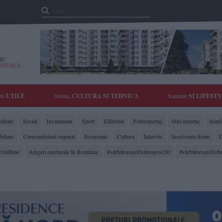
R!
IRTUALĂ
tii
UTILE
Stiinta,
CULTURA SI TEHNICA
Sanatate
SI LIFEST
litate
Social
Invatamant
Sport
Editorial
Fotoreportaj
Stiri externe
Sonda
biliare
Constanteanul suparat
Economic
Cultura
Interviu
Insolventa firme
D
EsteBine
Alegeri electorale în România
#sărbătoreşteDobrogea150
#sărbătoreşteDob