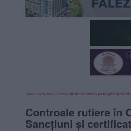
Acasa
»
Actualitate
»
Controale rutiere în Constanța și Medgidia! Sancțiuni și
Controale rutiere în 
Sancțiuni și certifica