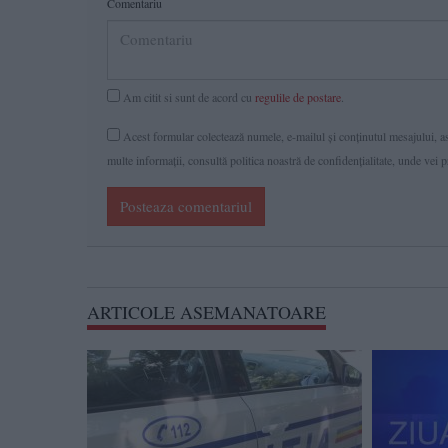
Comentariu
Am citit si sunt de acord cu
regulile de postare
.
Acest formular colectează numele, e-mailul şi conținutul mesajului, ast
multe informaţii, consultă politica noastră de confidenţialitate, unde vei 
Posteaza comentariul
ARTICOLE ASEMANATOARE