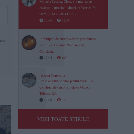
Mihaela Secărea-Ciota, s-a măritat cu
cetățeanul turc Tan Ahmet. Afaceri Cifre
2025 (GALERIE FOTO)
17:06
1209
Întreruperi de curent electric programate
 mai
pentru 6- 7 august 2026, în județul
Constanța
17:05
612
Afaceri Constanța
Peste 46.000 de euro pentru terenul și
construcțiile din proprietatea Galaxy
Tobacco SA
17:00
370
VEZI TOATE STIRILE