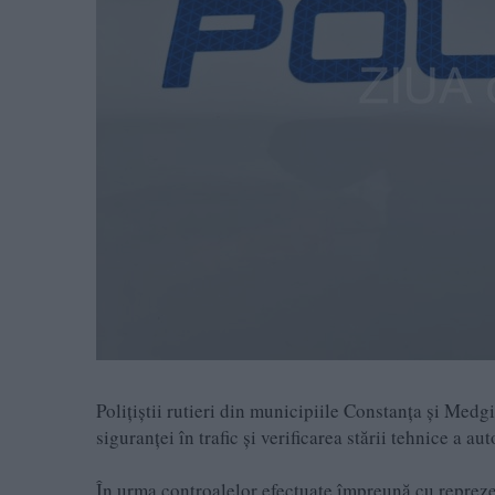
Polițiștii rutieri din municipiile Constanța și Medg
siguranței în trafic și verificarea stării tehnice a au
În urma controalelor efectuate împreună cu reprezen