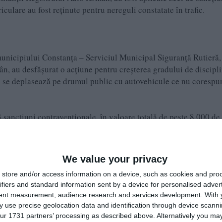
iculare au fost reținute pentru nereguli constatate în trafic.
i municipiului Constanța – Serviciul Municipal Siguranță Rutieră,
n, au desfășurat o acțiune pentru creșterea gradului de discipl
re se deplasează pe drumul public cu autovehicule ce nu corespu
3 sancțiuni contravenționale, în valoare totală de peste 8.000 de 
riculare.
We value your privacy
i municipiului Medgidia – Biroul Siguranță Rutieră au desfășurat 
store and/or access information on a device, such as cookies and pro
ieră și prevenirea accidentelor rutiere.
ifiers and standard information sent by a device for personalised adver
tent measurement, audience research and services development.
With 
 use precise geolocation data and identification through device scanni
ur 1731 partners’ processing as described above. Alternatively you may 