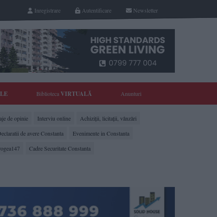
Inregistrare
Autentificare
Newsletter
YLE
Biblioteca
VIRTUALĂ
Anunturi
je de opinie
Interviu online
Achiziții, licitații, vânzări
eclaratii de avere Constanta
Evenimente in Constanta
rogea147
Cadre Securitate Constanta