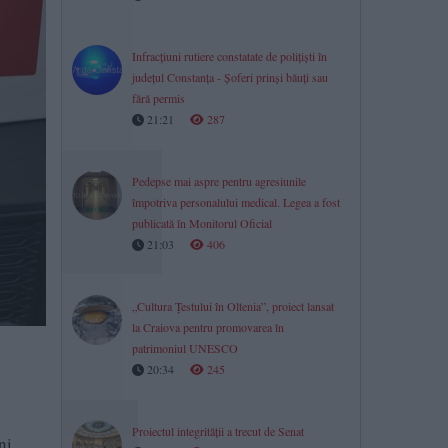
Infracțiuni rutiere constatate de polițiști în
județul Constanța - Șoferi prinși băuți sau
fără permis
21:21
287
Pedepse mai aspre pentru agresiunile
împotriva personalului medical. Legea a fost
publicată în Monitorul Oficial
21:03
406
„Cultura Țestului în Oltenia”, proiect lansat
la Craiova pentru promovarea în
patrimoniul UNESCO
20:34
245
Proiectul integrității a trecut de Senat
ni