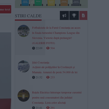
me text
STIRI CALDE
Fotbalistele de la Farul Constanța au acces
în finala turneului Champions League din
Slovenia. Victorie după prelungiri!
(GALERIE FOTO)
22:09
504
Știri Constanța
Acțiuni ale polițiștilor în Costinești și
Mamaia. Amenzi de peste 54.000 de lei
21:52
233
Rețele Electrice întrerupe temporar curentul
pentru unii consumatori din județul
Constanța. Lista celor afectați
21:41
291