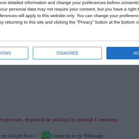
ore detailed information and change your preferences before consenti
our personal data may not require your consent, but you have a right t
ferences will apply to this website only. You can change your preferen
y returning to this site and clicking the "Privacy" button at the bottom
 30 de persoane, totodată, fiind verificate 26 de autovehicule.
 21 de sancțiuni contravenționale, în valoare totală de aproxima
IONS
DISAGREE
A
egistrate, depistați de polițiști în județul Constanța
e pe Google News
Urmărește-ne pe Whatsapp