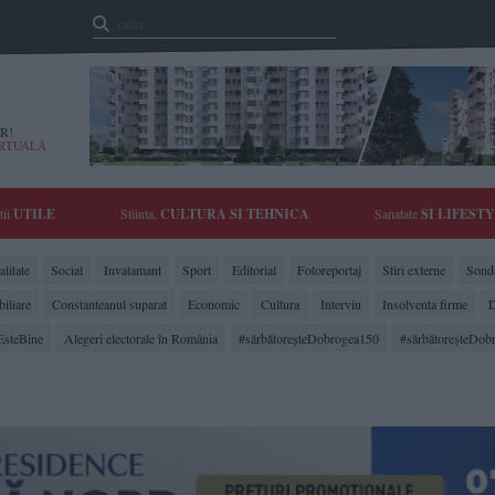
R!
IRTUALĂ
tii
UTILE
Stiinta,
CULTURA SI TEHNICA
Sanatate
SI LIFEST
litate
Social
Invatamant
Sport
Editorial
Fotoreportaj
Stiri externe
Sonda
biliare
Constanteanul suparat
Economic
Cultura
Interviu
Insolventa firme
D
EsteBine
Alegeri electorale în România
#sărbătoreşteDobrogea150
#sărbătoreşteDob