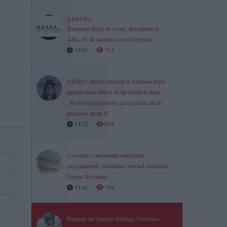
ANSVSA
Transport ilegal de ovine, descoperit în
Alba. 41 de animale sunt de negăsit
18:01
312
VIDEO. Turiști alarmați în Mamaia după
apariția unui obiect de tip dronă în mare -
„M-am speriat pentru că nu știam cât de
periculos poate fi”
17:52
604
Consiliul Concurenței analizează
angajamentele Hartmann privind preluarea
Dentas România
17:41
298
Nepoata lui George Secărea, Veronica-