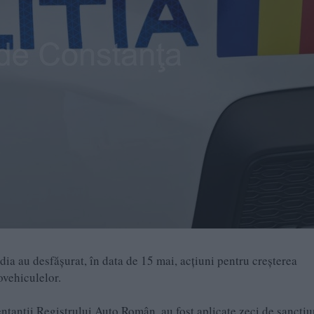
idia au desfășurat, în data de 15 mai, acțiuni pentru creșterea
tovehiculelor.
tanții Registrului Auto Român, au fost aplicate zeci de sancțiu