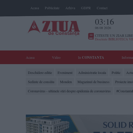
Acasa
Publicitate
Arhiva
GDPR
Contact
03:16
06 08 2026
CITESTE UN ZIAR LIBE
Deschide BIBLIOTECA V
Acasa
Video
In
CONSTANTA
Informa
Deschidere editie
Eveniment
Administratie locala
Politic
Actua
Sedinte de consiliu
Monden
Magazinul de business
Proiecte imo
Coronavirus - ultimele stiri despre epidemia de coronavirus
#Constanta