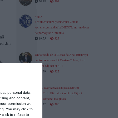
20:18
307
Surse
Fostul consilier prezidențial Cătălin
Avramescu, audiat la DIICOT, într-un dosar
de pornografie infantilă
ină
19:55
323
nd din
Undă verde de la Curtea de Apel București
pentru judecarea lui Florian Coldea, fost
lei.
director adjunct al SRI
19:39
322
o
DNSC avertizează asupra atacurilor
cess personal data,
„ClickFix”. Utilizatorii sunt păcăliți să
tising and content,
ruleze comenzi malițioase
your permission we
19:22
290
ng. You may click to
click to refuse to