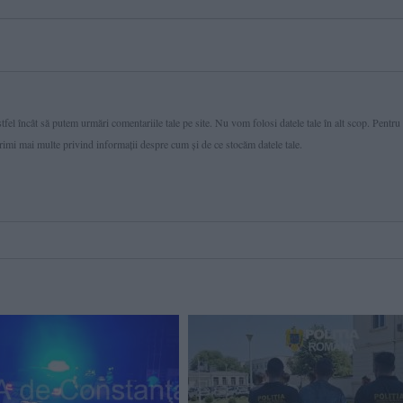
fel încât să putem urmări comentariile tale pe site. Nu vom folosi datele tale în alt scop. Pentru
primi mai multe privind informaţii despre cum și de ce stocăm datele tale.