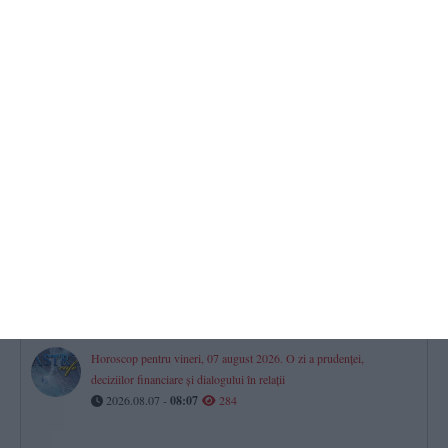
CN APM pune la bătaie peste 1,5 milioane lei pentru un contract
ce vizează PUZ-ul Portului Constanța (DOCUMENTE)
2026.08.06 -
17:00
444
RAJA SA
Avarie pe aleea Topolog din Constanța. Mai mulți consumatori au
rămas fără apă la robinete
2026.08.07 -
08:46
364
Căutări intense la Corbu, județul Constanța, noaptea trecută pentru
găsirea unui copil de trei ani dispărut! Unde a fost găsit micuțul
2026.08.07 -
09:07
298
Horoscop pentru vineri, 07 august 2026. O zi a prudenței,
deciziilor financiare și dialogului în relații
2026.08.07 -
08:07
284