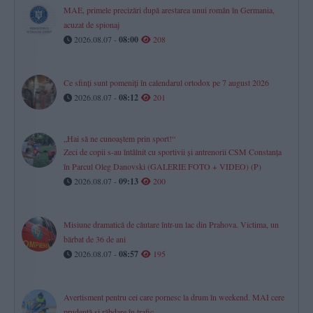
MAE, primele precizări după arestarea unui român în Germania,
acuzat de spionaj
2026.08.07 -
08:00
208
Ce sfinți sunt pomeniți în calendarul ortodox pe 7 august 2026
2026.08.07 -
08:12
201
„Hai să ne cunoaștem prin sport!“
Zeci de copii s-au întâlnit cu sportivii și antrenorii CSM Constanța
în Parcul Oleg Danovski (GALERIE FOTO + VIDEO) (P)
2026.08.07 -
09:13
200
Misiune dramatică de căutare într-un lac din Prahova. Victima, un
bărbat de 36 de ani
2026.08.07 -
08:57
195
Avertisment pentru cei care pornesc la drum în weekend. MAI cere
prudență și răbdare în trafic