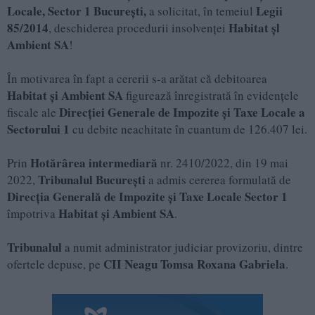
Locale, Sector 1 București,
Legii
a solicitat, în temeiul
85/2014
Habitat şl
, deschiderea procedurii insolvenței
Ambient SA
!
În motivarea în fapt a cererii s-a arătat că debitoarea
Habitat şi Ambient SA
figurează înregistrată în evidenţele
Direcţiei Generale de Impozite și Taxe Locale a
fiscale ale
Sectorului 1
cu debite neachitate în cuantum de 126.407 lei.
Hotărârea intermediară
Prin
nr. 2410/2022, din 19 mai
Tribunalul București
2022,
a admis cererea formulată de
Direcția Generală de Impozite și Taxe Locale Sector 1
Habitat și Ambient SA
împotriva
.
Tribunalul
a numit administrator judiciar provizoriu, dintre
CII Neagu Tomsa Roxana Gabriela
ofertele depuse, pe
.