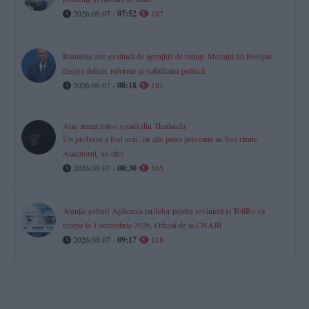
2026.08.07 -
07:52
187
România este evaluată de agențiile de rating. Mesajul lui Bolojan
despre deficit, reforme și stabilitatea politică
2026.08.07 -
08:18
181
Atac armat într-o școală din Thailanda
Un profesor a fost ucis, iar alte patru persoane au fost rănite.
Atacatorul, un elev
2026.08.07 -
08:30
165
Atenție șoferi! Aplicarea tarifelor pentru rovinietă și TollRo va
începe la 1 octombrie 2026. Oficial de la CNAIR
2026.08.07 -
09:17
118