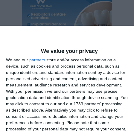
We value your privacy
We and our
partners
store and/or access information on a
device, such as cookies and process personal data, such as
unique identifiers and standard information sent by a device for
personalised advertising and content, advertising and content
measurement, audience research and services development.
With your permission we and our partners may use precise
Cauzele și împrejurarile care au dus la aparitia
geolocation data and identification through device scanning. You
insolvenței Habitat și Ambient SA
may click to consent to our and our 1733 partners’ processing
as described above. Alternatively you may click to refuse to
Buletinul Procedurilor de Insolvenţă
În
nr.
consent or access more detailed information and change your
11440/05.07.2022 a fost publicat Raportul administratorului
preferences before consenting.
Please note that some
processing of your personal data may not require your consent,
judiciar privind cauzele și împrejurarile care au dus la