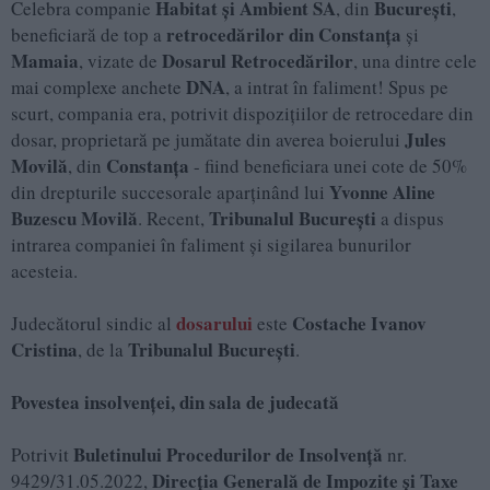
Habitat și Ambient SA
București
Celebra companie
, din
,
retrocedărilor din Constanța
beneficiară de top a
și
Mamaia
Dosarul Retrocedărilor
, vizate de
, una dintre cele
DNA
mai complexe anchete
, a intrat în faliment! Spus pe
scurt, compania era, potrivit dispozițiilor de retrocedare din
Jules
dosar, proprietară pe jumătate din averea boierului
Movilă
Constanța
, din
- fiind beneficiara unei cote de 50%
Yvonne Aline
din drepturile succesorale aparținând lui
Buzescu Movilă
Tribunalul București
. Recent,
a dispus
intrarea companiei în faliment și sigilarea bunurilor
acesteia.
dosarului
Costache Ivanov
Judecătorul sindic al
este
Cristina
Tribunalul București
, de la
.
Povestea insolvenței, din sala de judecată
Buletinului Procedurilor de Insolvenţă
Potrivit
nr.
Direcţia Generală de Impozite și Taxe
9429/31.05.2022,