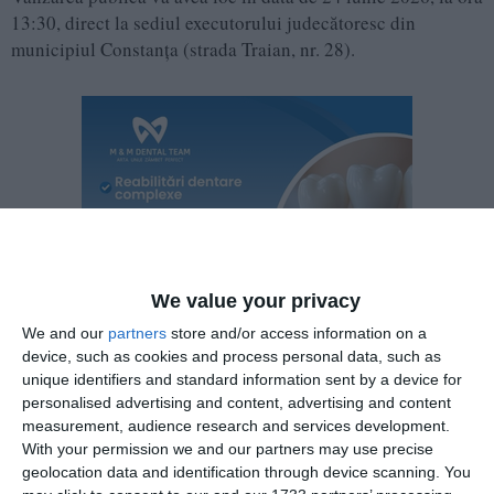
13:30, direct la sediul executorului judecătoresc din
municipiul Constanța (strada Traian, nr. 28).
We value your privacy
We and our
partners
store and/or access information on a
device, such as cookies and process personal data, such as
unique identifiers and standard information sent by a device for
personalised advertising and content, advertising and content
measurement, audience research and services development.
With your permission we and our partners may use precise
geolocation data and identification through device scanning. You
Persoanele fizice sau juridice care doresc să participe la