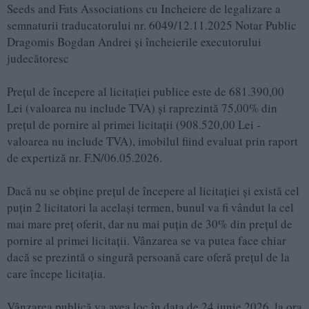
Seeds and Fats Associations cu Incheiere de legalizare a
semnaturii traducatorului nr. 6049/12.11.2025 Notar Public
Dragomis Bogdan Andrei și încheierile executorului
judecătoresc
Preţul de începere al licitației publice este de 681.390,00
Lei (valoarea nu include TVA) și raprezintă 75,00% din
prețul de pornire al primei licitații (908.520,00 Lei -
valoarea nu include TVA), imobilul fiind evaluat prin raport
de expertiză nr. F.N/06.05.2026.
Dacă nu se obține prețul de începere al licitației și există cel
puțin 2 licitatori la același termen, bunul va fi vândut la cel
mai mare preț oferit, dar nu mai puțin de 30% din preţul de
pornire al primei licitaţii. Vânzarea se va putea face chiar
dacă se prezintă o singură persoană care oferă prețul de la
care începe licitaţia.
Vânzarea publică va avea loc în data de 24 iunie 2026, la ora