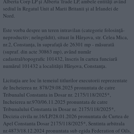
Alberta Corp LP și Alberta Trade LP, ambele entități având
sediul în Regatul Unit al Marii Britanii și al Irlandei de
Nord.
Este vorba despre un teren intravilan (categorie folosință-
neproductiv; neîngrădit), situat în Hârşova, str. Celea Mica,
nr.2, Constanţa, în suprafaţă de 26301 mp - măsurată
(supraf. din acte 30863 mp), având număr
cadastral/topografic 101432, înscris în cartea funciară
numărul 101432 a localității Hârşova, Constanța.
Licitația are loc în temeiul titlurilor executorii reprezentate
de Incheierea nr. 878/29.08.2025 pronuntata de catre
Tribunalul Constanta in Dosar nr. 2175/118/2025*,
Incheierea nr.970/06.11.2025 pronuntata de catre
Tribunalului Constanta in Dosar nr. 2175/118/2025*,
Decizia civila nr.16/LP/28.01.2026 pronuntata de Curtea de
Apel Constanta Dosar 2175/118/2025*, Sentinta arbitrala
nr.4873/18.12.2024 pronuntata sub egida Federation of Oils,