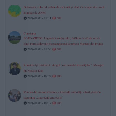
Dobrogea, sub cod galben de caniculă și vânt. Ce temperaturi sunt
anunțate de ANM
2026.08.08 -
10:11
302
Constanța
FOTO-VIDEO. Legendele rugby-ului, întâlnire la 40 de ani de
când Farul a devenit vicecampioană la turneul Masters din Franța
2026.08.08 -
10:55
302
România își păstrează ratingul „recomandat investițiilor”. Mesajul
lui Nicușor Dan
2026.08.08 -
08:22
285
Minora din comuna Parava, căutată de autorități, a fost găsită în
siguranță. „Împreună am reușit!”
2026.08.08 -
08:17
283