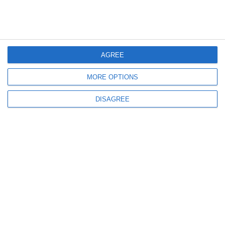
AGREE
MORE OPTIONS
683
20 Jul, 2026 16:34
DISAGREE
Zeci de terenuri intravilane, scoase la licitație de Primăria Municipiului
Medgidia! Unde sunt situate (DOCUMENTE)
243
17 Jul, 2026 13:51
Licitații Constanța