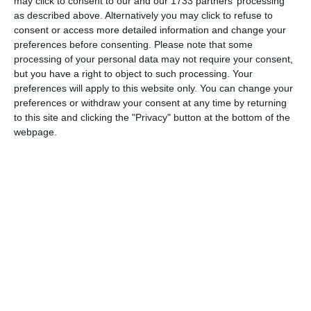
may click to consent to our and our 1733 partners’ processing
această licitație trebuie să depună o garanție de participare
as described above. Alternatively you may click to refuse to
de cel puțin 10% din prețul de pornire al bunului. Această
consent or access more detailed information and change your
cauțiune trebuie consemnată în conturile speciale ale
preferences before consenting.
Please note that some
biroului executorului deschise la Libra Internet Bank cel
processing of your personal data may not require your consent,
târziu în ziua premergătoare licitației. Excepție fac ofertele
but you have a right to object to such processing. Your
care egalează sau depășesc prețul de pornire, acestea putând
preferences will apply to this website only. You can change your
preferences or withdraw your consent at any time by returning
fi depuse direct în ziua licitației.
to this site and clicking the "Privacy" button at the bottom of the
webpage.
Euro Novagrains SRL, firmă aflată în insolvență
Potrivit Termene.ro, platformă consultată la data de 9 iunie
2026, pe rolul instanței există o cerere de deschidere a
procedurii de insolvență, nesoluționată la acest moment pe
numele societății (conform număr dosar 5660/118/2025).
Pentru anul 2025 societatea a raportat cifră de afaceri de
162.310.421 lei, pierdere de 9.183.089 lei, datorii de
42.908.070 lei și 26 de angajați.