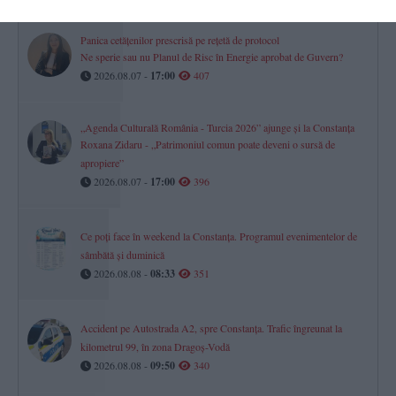
Panica cetățenilor prescrisă pe rețetă de protocol
Ne sperie sau nu Planul de Risc în Energie aprobat de Guvern?
2026.08.07 -
17:00
407
„Agenda Culturală România - Turcia 2026” ajunge și la Constanța
Roxana Zidaru - „Patrimoniul comun poate deveni o sursă de
apropiere”
2026.08.07 -
17:00
396
Ce poți face în weekend la Constanța. Programul evenimentelor de
sâmbătă și duminică
2026.08.08 -
08:33
351
Accident pe Autostrada A2, spre Constanța. Trafic îngreunat la
kilometrul 99, în zona Dragoș-Vodă
2026.08.08 -
09:50
340