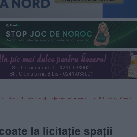
fort Urban SRL scoate la licitație spații comerciale în zonele Tomis III, Brotăcei și Mamaia
ate la licitație spații