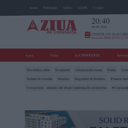
Acasa
Publicitate
Arhiva
GDPR
Contact
20:40
06 08 2026
CITESTE UN ZIAR LIBE
Deschide BIBLIOTECA V
Acasa
Video
In
CONSTANTA
Informa
Deschidere editie
Eveniment
Administratie locala
Politic
Actua
Sedinte de consiliu
Monden
Magazinul de business
Proiecte imo
Coronavirus - ultimele stiri despre epidemia de coronavirus
#Constanta