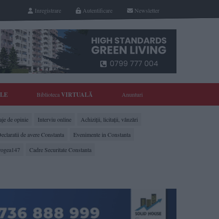
Inregistrare
Autentificare
Newsletter
YLE
Biblioteca
VIRTUALĂ
Anunturi
je de opinie
Interviu online
Achiziții, licitații, vânzări
eclaratii de avere Constanta
Evenimente in Constanta
rogea147
Cadre Securitate Constanta