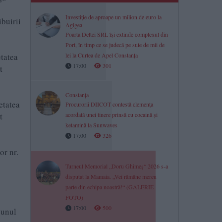
Investiție de aproape un milion de euro la
ibuirii
Agigea
Poarta Deltei SRL își extinde complexul din
Port, în timp ce se judecă pe sute de mii de
lei la Curtea de Apel Constanța
tatea
17:00
301
t
Constanța
etatea
Procurorii DIICOT contestă clemența
acordată unei tinere prinsă cu cocaină și
t
ketamină la Sunwaves
17:00
326
or nr.
Turneul Memorial „Doru Ghimeș“ 2026 s-a
disputat la Mamaia. „Vei rămâne mereu
parte din echipa noastră!“ (GALERIE
FOTO)
17:00
500
 unul