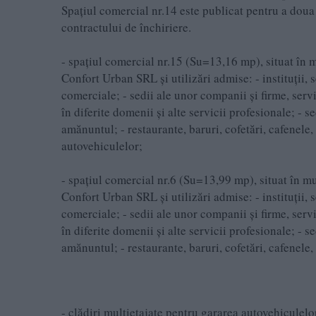
Spațiul comercial nr.14 este publicat pentru a doua o
contractului de închiriere.
- spațiul comercial nr.15 (Su=13,16 mp), situat î
Confort Urban SRL și utilizări admise: - instituții, s
comerciale; - sedii ale unor companii și firme, servi
în diferite domenii și alte servicii profesionale; - s
amănuntul; - restaurante, baruri, cofetări, cafenele, 
autovehiculelor;
- spațiul comercial nr.6 (Su=13,99 mp), situat în 
Confort Urban SRL și utilizări admise: - instituții, s
comerciale; - sedii ale unor companii și firme, servi
în diferite domenii și alte servicii profesionale; - s
amănuntul; - restaurante, baruri, cofetări, cafenele, e
- clădiri multietajate pentru gararea autovehiculelor