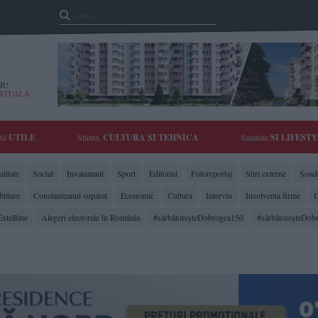
R!
IRTUALĂ
tii
UTILE
Stiinta,
CULTURA SI TEHNICA
Sanatate
SI LIFEST
litate
Social
Invatamant
Sport
Editorial
Fotoreportaj
Stiri externe
Sonda
biliare
Constanteanul suparat
Economic
Cultura
Interviu
Insolventa firme
D
EsteBine
Alegeri electorale în România
#sărbătoreşteDobrogea150
#sărbătoreşteDob