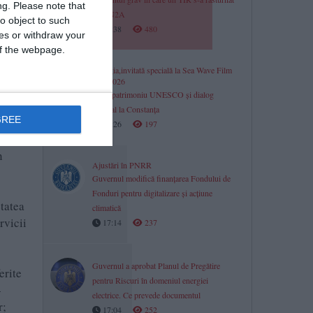
ng.
Please note that
pe DN2A
o object to such
17:38
480
ces or withdraw your
 of the webpage.
Georgia,invitată specială la Sea Wave Film
Fest 2026
Film, patrimoniu UNESCO și dialog
cultural la Constanța
GREE
17:26
197
n
Ajustări în PNRR
Guvernul modifică finanțarea Fondului de
Fonduri pentru digitalizare și acțiune
tatea
climatică
rvicii
17:14
237
Guvernul a aprobat Planul de Pregătire
erite
pentru Riscuri în domeniul energiei
-
electrice. Ce prevede documentul
r;
17:04
252