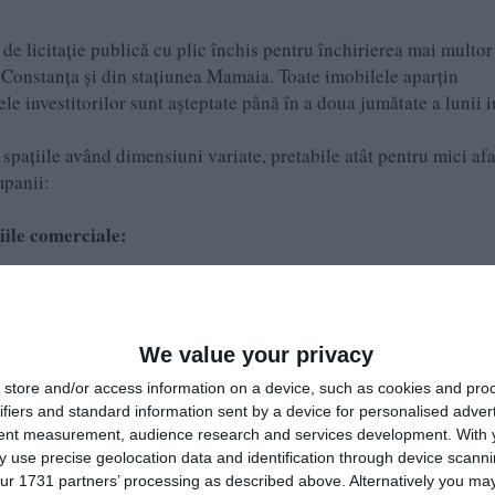
e licitație publică cu plic închis pentru închirierea mai multor 
 Constanța și din stațiunea Mamaia. Toate imobilele aparțin
ele investitorilor sunt așteptate până în a doua jumătate a lunii i
 spațiile având dimensiuni variate, pretabile atât pentru mici af
mpanii:
iile comerciale:
în mun.Constanța, Complex Comercial Tomis III - AMEA I, propr
ervicii; - echipamente publice dispersate la nivel de cartier; - se
We value your privacy
store and/or access information on a device, such as cookies and pro
treprinderi, proiectare, cercetare, expertizare; consultanță în dif
ifiers and standard information sent by a device for personalised adver
tent measurement, audience research and services development.
With 
 use precise geolocation data and identification through device scanni
c; - comer ț cu amănuntul; - restaurante, baruri, cofetări, cafenel
ur 1731 partners’ processing as described above. Alternatively you may 