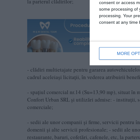
la parterul clădirilor;
consent or access m
some processing of y
processing. Your pre
consent at any time b
MORE OPT
- clădiri multietajate pentru gararea autovehiculel
cadrul aceleiași licitații, în vederea atribuirii benef
- spațiul comercial nr.14 (Su=13,90 mp), situat în
Confort Urban SRL și utilizări admise: - instituții, s
comerciale;
- sedii ale unor companii și firme, servicii pentru în
domenii și alte servicii profesionale; - sedii ale un
restaurante, baruri, cofetări, cafenele, etc, la parte