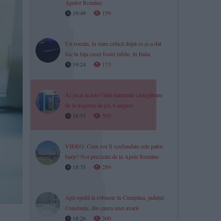
Apelor Române
19:49
159
Un român, în stare critică după ce și-a dat
foc în fața casei fostei iubite, în Italia
19:24
173
Ai jucat la loto? Iată numerele câștigătoare
de la tragerea de joi, 6 august
18:55
505
VIDEO. Cum vor fi scufundate cele patru
barje? Noi precizări de la Apele Române
18:35
289
Apă oprită la robinete în Cumpăna, județul
Constanța, din cauza unei avarii
18:26
300