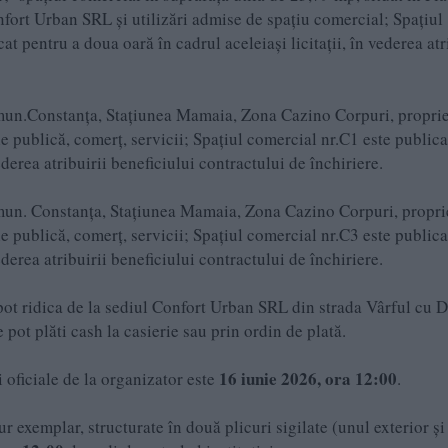
fort Urban SRL și utilizări admise de spațiu comercial; Spațiul
t pentru a doua oară în cadrul aceleiași licitații, în vederea atr
n mun.Constanța, Stațiunea Mamaia, Zona Cazino Corpuri, proprie
e publică, comerț, servicii; Spațiul comercial nr.C1 este publica
ederea atribuirii beneficiului contractului de închiriere.
 mun. Constanța, Stațiunea Mamaia, Zona Cazino Corpuri, propri
e publică, comerț, servicii; Spațiul comercial nr.C3 este publica
ederea atribuirii beneficiului contractului de închiriere.
pot ridica de la sediul Confort Urban SRL din strada Vârful cu D
pot plăti cash la casierie sau prin ordin de plată.
16 iunie 2026, ora 12:00
i oficiale de la organizator este
.
r exemplar, structurate în două plicuri sigilate (unul exterior și