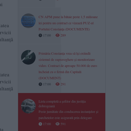
ui
CN APM pune la bătaie peste 1,5 milioane
lei pentru un contract ce vizează PUZ-ul
tatea
Portului Constanța (DOCUMENTE)
rvicii
17:00
289
ultanță
Primăria Constanța vrea să își extindă
sistemul de supraveghere și monitorizare
video. Contract de aproape 50.000 de euro
încheiat cu o firmă din Capitală
tatea
(DOCUMENT)
rvicii
17:00
291
ultanță
Lista completă a șefilor din justiția
dobrogeană
Peste jumătate din conducerea instanțelor și
parchetelor este asigurată prin delegare
17:00
591
ța