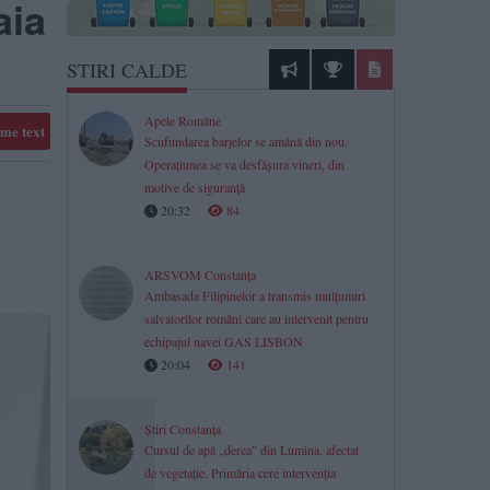
aia
STIRI CALDE
Apele Române
me text
Scufundarea barjelor se amână din nou.
Operațiunea se va desfășura vineri, din
motive de siguranță
20:32
84
ARSVOM Constanța
Ambasada Filipinelor a transmis mulțumiri
salvatorilor români care au intervenit pentru
echipajul navei GAS LISBON
20:04
141
Știri Constanța
Cursul de apă „derea” din Lumina, afectat
de vegetație. Primăria cere intervenția