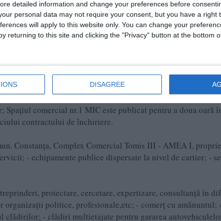
ore detailed information and change your preferences before consenti
our personal data may not require your consent, but you have a right t
ferences will apply to this website only. You can change your preferen
y returning to this site and clicking the "Privacy" button at the bottom
IONS
DISAGREE
A
or; Spațiul comercial nr.1 MIC este publicat pentru a doua oară î
iciului contractului de închiriere.
 mun. Constanța, Complex Comercial Tomis III - AMEA I, proprie
ervicii; - echipamente publice dispersate la nivel de cartier; - se
treprinderi, proiectare, cercetare, expertizare, consultanță în dif
or organizații politice, profesionale,etc; - comerț cu amănuntul; 
rul clădirilor; - clădiri multietajate pentru gararea autovehiculelo