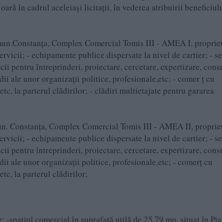
ară în cadrul aceleiași licitații, în vederea atribuirii beneficiul
n mun.Constanța, Complex Comercial Tomis III - AMEA I, proprie
ervicii; - echipamente publice dispersate la nivel de cartier; - se
cii pentru întreprinderi, proiectare, cercetare, expertizare, cons
edii ale unor organizații politice, profesionale,etc; - comer ț cu
etc, la parterul clădirilor; - clădiri multietajate pentru gararea
mun. Constanța, Complex Comercial Tomis III - AMEA II, proprie
ervicii; - echipamente publice dispersate la nivel de cartier; - se
cii pentru întreprinderi, proiectare, cercetare, expertizare, cons
edii ale unor organizații politice, profesionale,etc; - comerț cu
tc, la parterul clădirilor;
; -spațiul comercial în suprafață utilă de 25,79 mp, situat în Pia