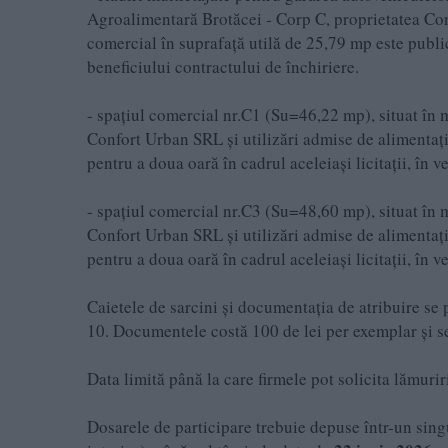
Agroalimentară Brotăcei - Corp C, proprietatea Con
comercial în suprafață utilă de 25,79 mp este publica
beneficiului contractului de închiriere.
- spațiul comercial nr.C1 (Su=46,22 mp), situat î
Confort Urban SRL și utilizări admise de alimentați
pentru a doua oară în cadrul aceleiași licitații, în v
- spațiul comercial nr.C3 (Su=48,60 mp), situat în
Confort Urban SRL și utilizări admise de alimentați
pentru a doua oară în cadrul aceleiași licitații, în v
Caietele de sarcini și documentația de atribuire se 
10. Documentele costă 100 de lei per exemplar și se 
Data limită până la care firmele pot solicita lămurir
Dosarele de participare trebuie depuse într-un singu