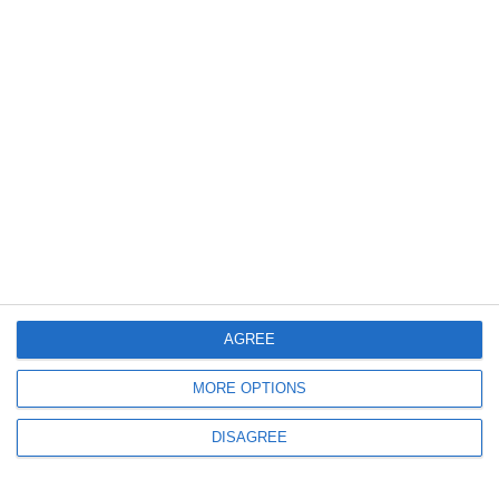
„Steaua de Mare 1“ (DOCUMENT)
1991
15 Mar, 2023 15:32
Delfin prins în plasele pentru calcani pe Marea Neagră. Mamiferul a
decedat (GALERIE FOTO)
AGREE
MORE OPTIONS
DISAGREE
3628
27 Nov, 2022 15:42