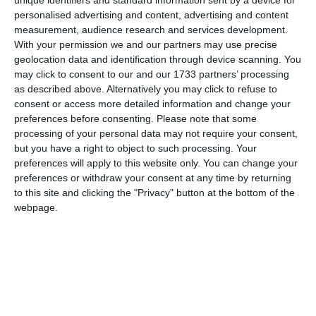
personalised advertising and content, advertising and content
measurement, audience research and services development.
With your permission we and our partners may use precise
geolocation data and identification through device scanning. You
may click to consent to our and our 1733 partners’ processing
as described above. Alternatively you may click to refuse to
consent or access more detailed information and change your
preferences before consenting.
Please note that some
Informațiile din prezentul articol sunt de interes public și
processing of your personal data may not require your consent,
sunt obținute din surse publice deschise.
but you have a right to object to such processing. Your
preferences will apply to this website only. You can change your
preferences or withdraw your consent at any time by returning
to this site and clicking the "Privacy" button at the bottom of the
webpage.
În Secțiunea Document poate fi consultat anunțul integral.