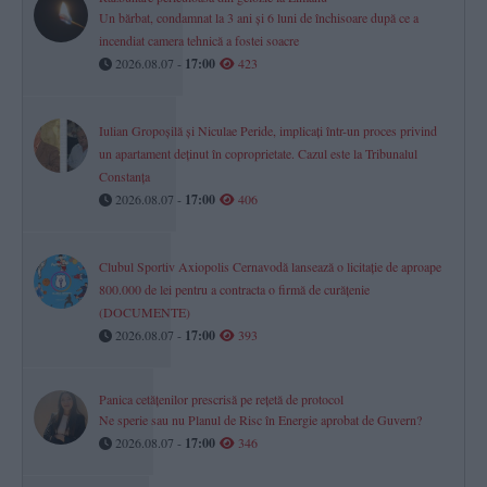
Un bărbat, condamnat la 3 ani și 6 luni de închisoare după ce a
incendiat camera tehnică a fostei soacre
2026.08.07 -
17:00
423
Iulian Gropoșilă și Niculae Peride, implicați într-un proces privind
un apartament deținut în coproprietate. Cazul este la Tribunalul
Constanța
2026.08.07 -
17:00
406
Clubul Sportiv Axiopolis Cernavodă lansează o licitație de aproape
800.000 de lei pentru a contracta o firmă de curățenie
(DOCUMENTE)
2026.08.07 -
17:00
393
Panica cetățenilor prescrisă pe rețetă de protocol
Ne sperie sau nu Planul de Risc în Energie aprobat de Guvern?
2026.08.07 -
17:00
346